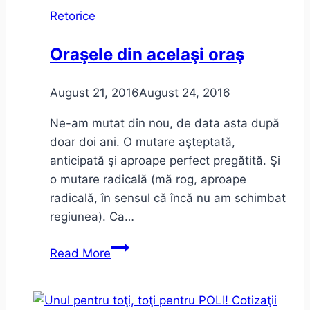
în
Retorice
Dilema
Veche
Oraşele din acelaşi oraş
+
Dictatură
August 21, 2016
August 24, 2016
Ne-am mutat din nou, de data asta după
doar doi ani. O mutare aşteptată,
anticipată şi aproape perfect pregătită. Şi
o mutare radicală (mă rog, aproape
radicală, în sensul că încă nu am schimbat
regiunea). Ca…
Oraşele
Read More
din
acelaşi
oraş