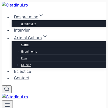
Skip
to
Despre mine
content
citadinul.ro
Interviuri
Arta si Cultura
Carte
Evenimente
Film
Muzica
Eclectice
Contact