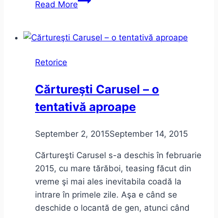
Read More
de
gătit
cu
prietenii
Retorice
Cărtureşti Carusel – o
tentativă aproape
September 2, 2015
September 14, 2015
Cărtureşti Carusel s-a deschis în februarie
2015, cu mare tărăboi, teasing făcut din
vreme şi mai ales inevitabila coadă la
intrare în primele zile. Aşa e când se
deschide o locantă de gen, atunci când