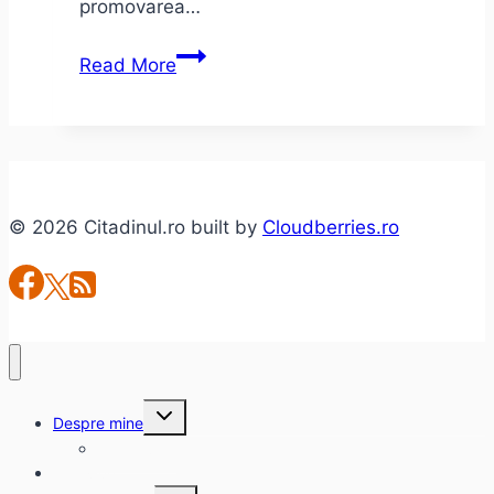
promovarea…
Cărtureşti
Read More
Carusel
–
o
tentativă
aproape
© 2026 Citadinul.ro built by
Cloudberries.ro
Toggle
Despre mine
child
menu
citadinul.ro
Interviuri