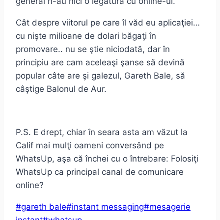
general n-au nici o legătură cu online-ul.
Cât despre viitorul pe care îl văd eu aplicaţiei…
cu nişte milioane de dolari băgaţi în
promovare.. nu se ştie niciodată, dar în
principiu are cam aceleaşi şanse să devină
popular câte are şi galezul, Gareth Bale, să
câştige Balonul de Aur.
P.S. E drept, chiar în seara asta am văzut la
Calif mai mulţi oameni conversând pe
WhatsUp, aşa că închei cu o întrebare: Folosiţi
WhatsUp ca principal canal de comunicare
online?
Post
#
gareth bale
#
instant messaging
#
mesagerie
Tags: