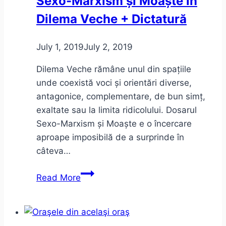
Sexo-Marxism și Moaște în
Dilema Veche + Dictatură
July 1, 2019
July 2, 2019
Dilema Veche rămâne unul din spațiile
unde coexistă voci și orientări diverse,
antagonice, complementare, de bun simț,
exaltate sau la limita ridicolului. Dosarul
Sexo-Marxism și Moaște e o încercare
aproape imposibilă de a surprinde în
câteva…
Sexo-
Read More
Marxism
și
Moaște