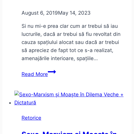
August 6, 2019
May 14, 2023
Si nu mi-e prea clar cum ar trebui să iau
lucrurile, dacă ar trebui să fiu revoltat din
cauza spațiului alocat sau dacă ar trebui
să apreciez de fapt tot ce s-a realizat,
amenajările interioare, spațiile…
Am
Read More
fost
la
Muzeul
Național
al
Retorice
Literaturii
Române