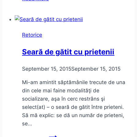
pentru
toţi,
toţi
pentru
Retorice
POLI!
Cotizaţii
Seară de gătit cu prietenii
2016/2017
September 15, 2015
September 15, 2015
Mi-am amintit săptămânile trecute de una
din cele mai faine modalităţi de
socializare, aşa în cerc restrâns şi
select(at) – o seară de gătit între prieteni.
Să mă explic: se dă un număr de prieteni,
se…
Seară