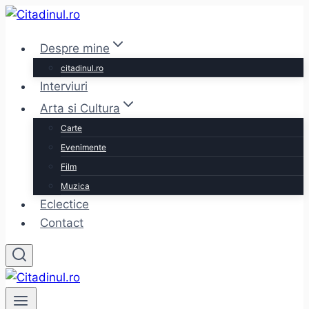
Skip
to
Despre mine
content
citadinul.ro
Interviuri
Arta si Cultura
Carte
Evenimente
Film
Muzica
Eclectice
Contact