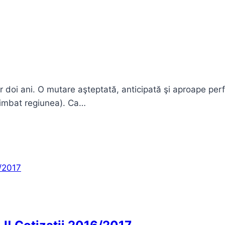
oi ani. O mutare aşteptată, anticipată şi aproape perfe
himbat regiunea). Ca…