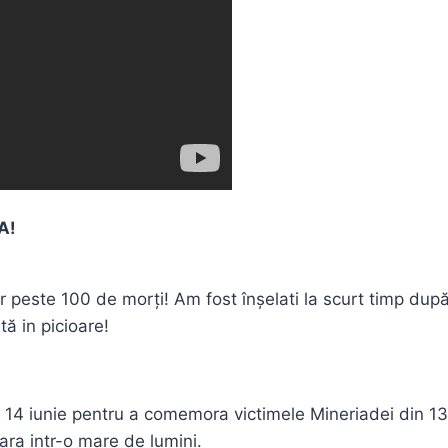
A!
or peste 100 de morți! Am fost înșelati la scurt timp dup
tă in picioare!
de 14 iunie pentru a comemora victimele Mineriadei din 1
ra intr-o mare de lumini.