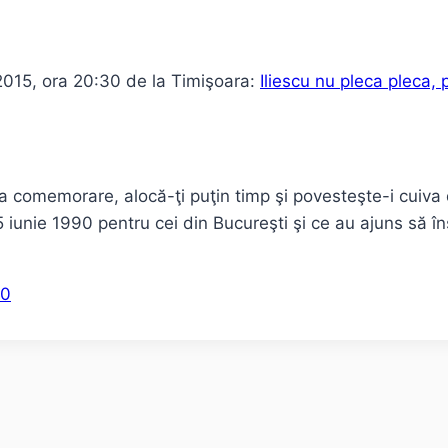
2015, ora 20:30 de la Timişoara:
Iliescu nu pleca pleca,
la comemorare, alocă-ţi puţin timp şi povesteşte-i cuiva
 iunie 1990 pentru cei din Bucureşti şi ce au ajuns să în
90