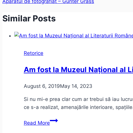
Aparatul de fotografiat – Gunter Grass
Similar Posts
Retorice
Am fost la Muzeul Național al L
August 6, 2019
May 14, 2023
Si nu mi-e prea clar cum ar trebui să iau lucru
ce s-a realizat, amenajările interioare, spațiil
Am
Read More
fost