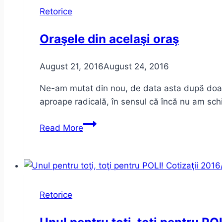
Dilema
Retorice
Veche
+
Oraşele din acelaşi oraş
Dictatură
August 21, 2016
August 24, 2016
Ne-am mutat din nou, de data asta după doar d
aproape radicală, în sensul că încă nu am sc
Oraşele
Read More
din
acelaşi
oraş
Retorice