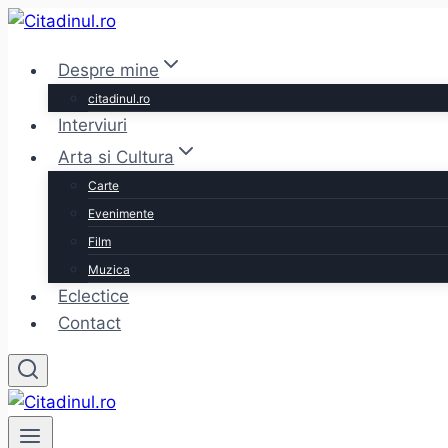
Skip
to
Despre mine
content
citadinul.ro
Interviuri
Arta si Cultura
Carte
Evenimente
Film
Muzica
Eclectice
Contact