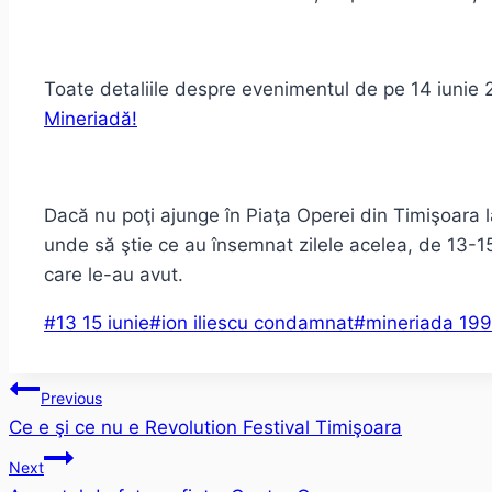
Toate detaliile despre evenimentul de pe 14 iunie 
Mineriadă!
Dacă nu poţi ajunge în Piaţa Operei din Timişoara 
unde să ştie ce au însemnat zilele acelea, de 13-15
care le-au avut.
Post
#
13 15 iunie
#
ion iliescu condamnat
#
mineriada 19
Tags:
Post
Previous
Ce e şi ce nu e Revolution Festival Timişoara
navigation
Next