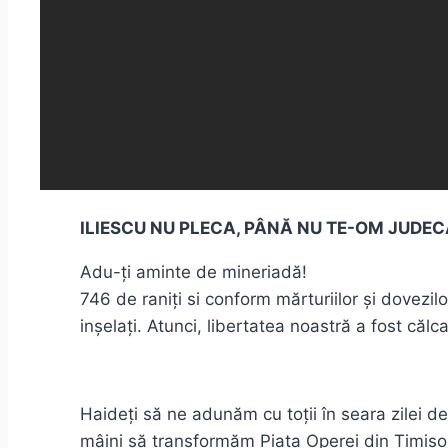
ILIESCU NU PLECA, PÂNĂ NU TE-OM JUDEC
Adu-ți aminte de mineriadă!
746 de raniți si conform mărturiilor și dovezil
inșelați. Atunci, libertatea noastră a fost călca
Haideți să ne adunăm cu toții în seara zilei 
mâini să transformăm Piața Operei din Timișoa