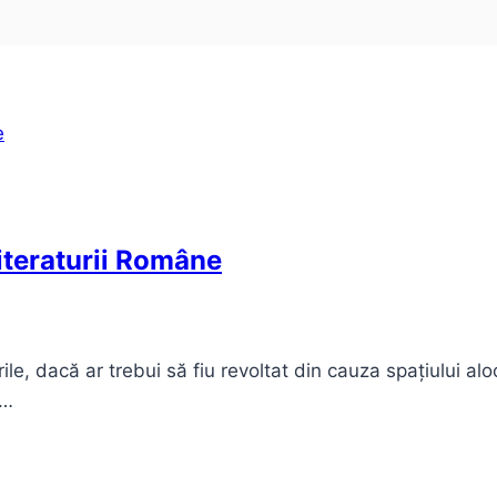
iteraturii Române
rile, dacă ar trebui să fiu revoltat din cauza spațiului al
e…