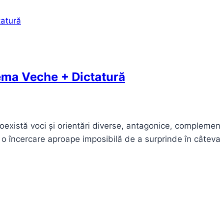
ema Veche + Dictatură
există voci și orientări diverse, antagonice, complement
 o încercare aproape imposibilă de a surprinde în câtev