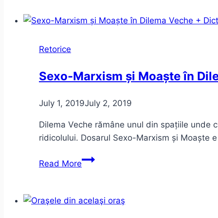
la
Muzeul
Național
al
Retorice
Literaturii
Române
Sexo-Marxism și Moaște în Dil
July 1, 2019
July 2, 2019
Dilema Veche rămâne unul din spațiile unde co
ridicolului. Dosarul Sexo-Marxism și Moaște e
Sexo-
Read More
Marxism
și
Moaște
în