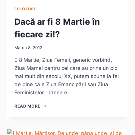
ECLECTICE
Dacă ar fi 8 Martie în
fiecare zi!?
March 8, 2012
E 8 Martie, Ziua Femeii, generic vorbind,
Ziua Mamei pentru cei care au prins un pic
mai mult din secolul XX, putem spune la fel
de bine că e Ziua Emancipării sau Ziua
Feministelor… Ideea e…
DACĂ
READ MORE
AR
FI
8
MARTIE