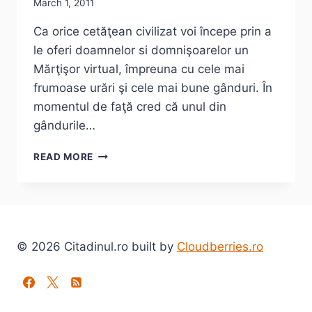
March 1, 2011
Ca orice cetăţean civilizat voi începe prin a
le oferi doamnelor si domnişoarelor un
Mărţişor virtual, împreuna cu cele mai
frumoase urări şi cele mai bune gânduri. În
momentul de faţă cred că unul din
gândurile…
1
READ MORE
MARTIE,
MĂRŢISOR.
DE
UNDE,
PÂNA
UNDE,
© 2026 Citadinul.ro built by
Cloudberries.ro
SI
DE
CÂND?