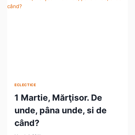
ÎN
FIECARE
ZI!?
ECLECTICE
1 Martie, Mărţisor. De
unde, pâna unde, si de
când?