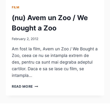
FILM
(nu) Avem un Zoo / We
Bought a Zoo
February 2, 2012
Am fost la film, Avem un Zoo / We Bought a
Zoo, ceea ce nu se intampla extrem de
des, pentru ca sunt mai degraba adeptul
cartilor. Daca e sa se lase cu film, se
intampla…
(NU)
READ MORE
AVEM
UN
ZOO
/