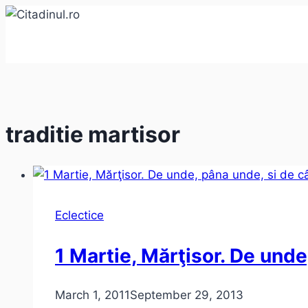
Skip
to
content
traditie martisor
Eclectice
1 Martie, Mărţisor. De unde
March 1, 2011
September 29, 2013