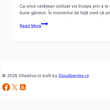
Ca orice cetăţean civilizat voi începe prin a 
bune gânduri. În momentul de faţă cred că un
1
Read More
Martie,
Mărţisor.
De
unde,
pâna
unde,
si
© 2026 Citadinul.ro built by
Cloudberries.ro
de
când?