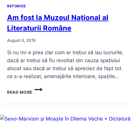
RETORICE
Am fost la Muzeul Național al
Literaturii Române
August 6, 2019
Si nu mi-e prea clar cum ar trebui să iau lucrurile,
dacă ar trebui să fiu revoltat din cauza spațiului
alocat sau dacă ar trebui să apreciez de fapt tot
ce s-a realizat, amenajările interioare, spațiile…
AM
READ MORE
FOST
LA
MUZEUL
NAȚIONAL
AL
LITERATURII
ROMÂNE