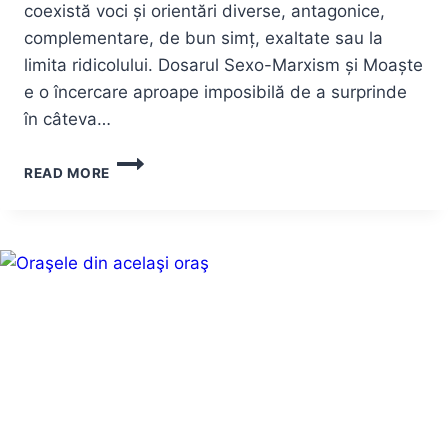
coexistă voci și orientări diverse, antagonice,
complementare, de bun simț, exaltate sau la
limita ridicolului. Dosarul Sexo-Marxism și Moaște
e o încercare aproape imposibilă de a surprinde
în câteva…
SEXO-
READ MORE
MARXISM
ȘI
MOAȘTE
ÎN
DILEMA
VECHE
+
DICTATURĂ