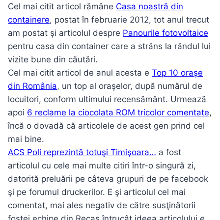
Cel mai citit articol rămâne
Casa noastră din
containere
, postat în februarie 2012, tot anul trecut
am postat şi articolul despre
Panourile fotovoltaice
pentru casa din container care a strâns la rândul lui
vizite bune din căutări.
Cel mai citit articol de anul acesta e
Top 10 oraşe
din România
, un top al oraşelor, după numărul de
locuitori, conform ultimului recensământ. Urmează
apoi
6 reclame la ciocolata ROM tricolor comentate
,
încă o dovadă că articolele de acest gen prind cel
mai bine.
ACS Poli reprezintă totuşi Timişoara…
a fost
articolul cu cele mai multe citiri într-o singură zi,
datorită preluării pe câteva grupuri de pe facebook
şi pe forumul druckerilor. E şi articolul cel mai
comentat, mai ales negativ de către susţinătorii
fostei echipe din Recaş întrucât ideea articolului e