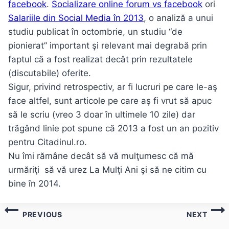
facebook
.
Socializare online forum vs facebook
ori
Salariile din Social Media în 2013
, o analiză a unui
studiu publicat în octombrie, un studiu “de
pionierat” important şi relevant mai degrabă prin
faptul că a fost realizat decât prin rezultatele
(discutabile) oferite.
Sigur, privind retrospectiv, ar fi lucruri pe care le-aş
face altfel, sunt articole pe care aş fi vrut să apuc
să le scriu (vreo 3 doar în ultimele 10 zile) dar
trăgând linie pot spune că 2013 a fost un an pozitiv
pentru Citadinul.ro.
Nu îmi rămâne decât să vă mulţumesc că mă
urmăriţi să vă urez La Mulţi Ani şi să ne citim cu
bine în 2014.
Post
PREVIOUS
NEXT