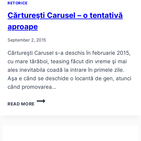
RETORICE
Cărtureşti Carusel – o tentativă
aproape
September 2, 2015
Cărtureşti Carusel s-a deschis în februarie 2015,
cu mare tărăboi, teasing făcut din vreme şi mai
ales inevitabila coadă la intrare în primele zile.
Aşa e când se deschide o locantă de gen, atunci
când promovarea…
CĂRTUREŞTI
READ MORE
CARUSEL
–
O
TENTATIVĂ
APROAPE