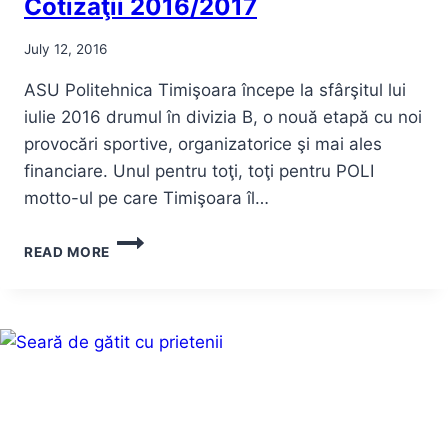
Cotizaţii 2016/2017
July 12, 2016
ASU Politehnica Timişoara începe la sfârşitul lui
iulie 2016 drumul în divizia B, o nouă etapă cu noi
provocări sportive, organizatorice şi mai ales
financiare. Unul pentru toţi, toţi pentru POLI
motto-ul pe care Timişoara îl…
UNUL
READ MORE
PENTRU
TOŢI,
TOŢI
PENTRU
POLI!
COTIZAŢII
2016/2017