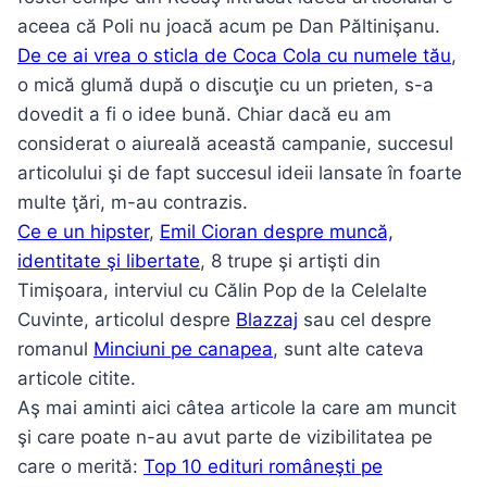
aceea că Poli nu joacă acum pe Dan Păltinişanu.
De ce ai vrea o sticla de Coca Cola cu numele tău
,
o mică glumă după o discuţie cu un prieten, s-a
dovedit a fi o idee bună. Chiar dacă eu am
considerat o aiureală această campanie, succesul
articolului şi de fapt succesul ideii lansate în foarte
multe ţări, m-au contrazis.
Ce e un hipster
,
Emil Cioran despre muncă,
identitate şi libertate
, 8 trupe şi artişti din
Timişoara, interviul cu Călin Pop de la Celelalte
Cuvinte, articolul despre
Blazzaj
sau cel despre
romanul
Minciuni pe canapea
, sunt alte cateva
articole citite.
Aş mai aminti aici câtea articole la care am muncit
şi care poate n-au avut parte de vizibilitatea pe
care o merită:
Top 10 edituri româneşti pe