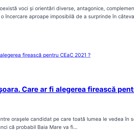
există voci și orientări diverse, antagonice, complement
 o încercare aproape imposibilă de a surprinde în câtev
işoara. Care ar fi alegerea firească pe
tre oraşele candidat pe care toată lumea le vedea în sele
nci că probabil Baia Mare va fi…