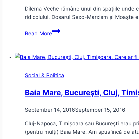
Dilema Veche rămâne unul din spațiile unde co
ridicolului. Dosarul Sexo-Marxism și Moaște e
Sexo-
Read More
Marxism
și
Moaște
în
Dilema
Social & Politica
Veche
+
Baia Mare, Bucureşti, Cluj, Tim
Dictatură
September 14, 2016
September 15, 2016
Cluj-Napoca, Timişoara sau Bucureşti erau prin
(pentru mulţi) Baia Mare. Am spus încă de atu