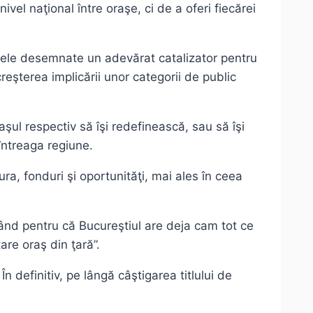
vel naţional între oraşe, ci de a oferi fiecărei
aşele desemnate un adevărat catalizator pentru
reşterea implicării unor categorii de public
şul respectiv să îşi redefinească, sau să îşi
 întreaga regiune.
ra, fonduri şi oportunităţi, mai ales în ceea
 rând pentru că Bucureştiul are deja cam tot ce
are oraş din ţară”.
n definitiv, pe lângă câştigarea titlului de