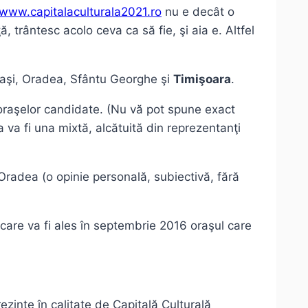
www.capitalaculturala2021.ro
nu e decât o
trântesc acolo ceva ca să fie, şi aia e. Altfel
, Iaşi, Oradea, Sfântu Georghe şi
Timişoara
.
 oraşelor candidate. (Nu vă pot spune exact
a va fi una mixtă, alcătuită din reprezentanţi
i Oradea (o opinie personală, subiectivă, fără
 care va fi ales în septembrie 2016 oraşul care
ezinte în calitate de Capitală Culturală