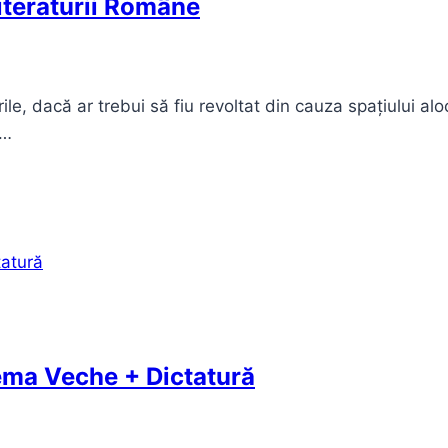
iteraturii Române
rile, dacă ar trebui să fiu revoltat din cauza spațiului al
e…
ema Veche + Dictatură