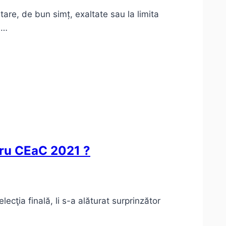
are, de bun simț, exaltate sau la limita
a…
ntru CEaC 2021 ?
cţia finală, li s-a alăturat surprinzător