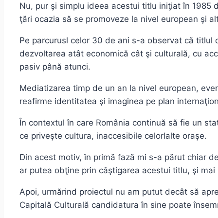
Nu, pur şi simplu ideea acestui titlu iniţiat în 1985
ţări ocazia să se promoveze la nivel european şi a
Pe parcurusl celor 30 de ani s-a observat că titlul
dezvoltarea atât economică cât şi culturală, cu acce
pasiv până atunci.
Mediatizarea timp de un an la nivel european, evenim
reafirme identitatea şi imaginea pe plan internaţion
În contextul în care România continuă să fie un stat
ce priveşte cultura, inaccesibile celorlalte oraşe.
Din acest motiv, în primă fază mi s-a părut chiar d
ar putea obţine prin câştigarea acestui titlu, şi ma
Apoi, urmărind proiectul nu am putut decât să aprecie
Capitală Culturală candidatura în sine poate însemn