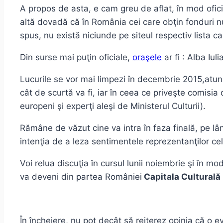
A propos de asta, e cam greu de aflat, în mod ofici
altă dovadă că în România cei care obţin fonduri nu
spus, nu există niciunde pe siteul respectiv lista ca
Din surse mai puţin oficiale,
oraşele
ar fi : Alba Iu
Lucurile se vor mai limpezi în decembrie 2015,atun
cât de scurtă va fi, iar în ceea ce priveşte comisia
europeni şi experţi aleşi de Ministerul Culturii).
Rămâne de văzut cine va intra în faza finală, pe lâ
intenţia de a leza sentimentele reprezentanţilor cel
Voi relua discuţia în cursul lunii noiembrie şi în 
va deveni din partea României
Capitala Culturală
În încheiere, nu pot decât să reiterez opinia că o e