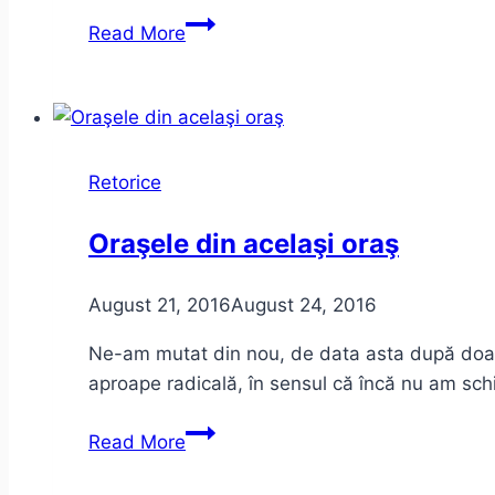
Baia
Read More
Mare,
Bucureşti,
Cluj,
Timişoara.
Care
Retorice
ar
fi
Oraşele din acelaşi oraş
alegerea
firească
August 21, 2016
August 24, 2016
pentru
CEaC
Ne-am mutat din nou, de data asta după doar d
2021
aproape radicală, în sensul că încă nu am sc
?
Oraşele
Read More
din
acelaşi