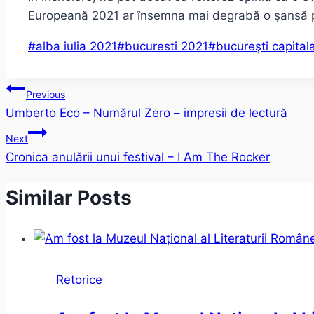
Europeană 2021 ar însemna mai degrabă o şansă pie
Post
#
alba iulia 2021
#
bucuresti 2021
#
bucureşti capital
Tags:
Post
Previous
Umberto Eco – Numărul Zero – impresii de lectură
navigation
Next
Cronica anulării unui festival – I Am The Rocker
Similar Posts
Retorice