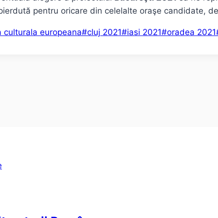
rdută pentru oricare din celelalte oraşe candidate, dec
a culturala europeana
#
cluj 2021
#
iasi 2021
#
oradea 2021