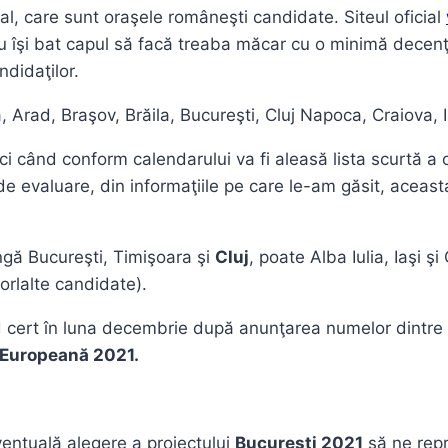
al, care sunt oraşele româneşti candidate. Siteul oficial
 îşi bat capul să facă treaba măcar cu o minimă decenţă, 
ndidaţilor.
lia, Arad, Braşov, Brăila, Bucureşti, Cluj Napoca, Craiova
ci când conform calendarului va fi aleasă lista scurtă a
 de evaluare, din informaţiile pe care le-am găsit, aceast
ngă Bucureşti, Timişoara şi
Cluj
, poate Alba Iulia, Iaşi ş
orlalte candidate).
mod cert în luna decembrie după anunţarea numelor dintre
 Europeană 2021.
ventuală alegere a proiectului
Bucureşti 2021
să ne repr