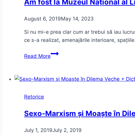
Am fost la Muzeul Național al L
August 6, 2019
May 14, 2023
Si nu mi-e prea clar cum ar trebui să iau lucru
ce s-a realizat, amenajările interioare, spațiil
Am
Read More
fost
la
Muzeul
Național
al
Retorice
Literaturii
Române
Sexo-Marxism și Moaște în Dil
July 1, 2019
July 2, 2019