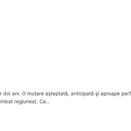
oi ani. O mutare aşteptată, anticipată şi aproape perfe
himbat regiunea). Ca…