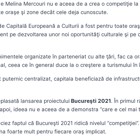
 de Melina Mercouri nu e aceea de a crea o competiţie la ni
lte oraşe şi zone decât cele deja cunoscute.
 de Capitală Europeană a Culturii a fost pentru toate or
nt pe dezvoltarea unor noi oportunităţi culturale şi pe c
entele organizate în parteneriat cu alte ţări, fac ca ora
al, ceea ce în general duce la o creştere a turismului în
 puternic centralizat, capitala beneficiază de infrastructu
eplasată lansarea proiectului
Bucureşti 2021
. În primul
i apoi, ideea nu e aceea de a demonstra “care e cel mai t
z faptul că Bucureşti 2021 ridică nivelul “competiţiei”. Î
a foarte mult pentru fiecare oraş implicat.