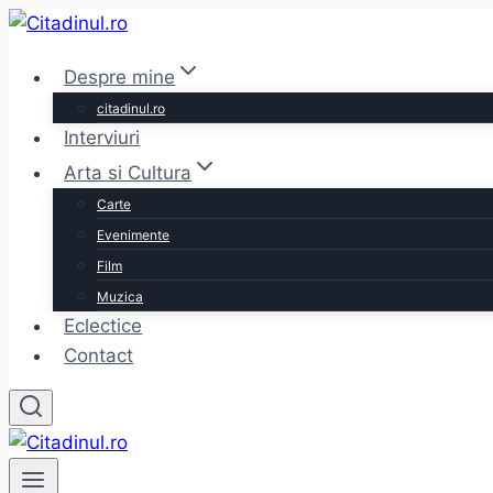
Skip
to
Despre mine
content
citadinul.ro
Interviuri
Arta si Cultura
Carte
Evenimente
Film
Muzica
Eclectice
Contact