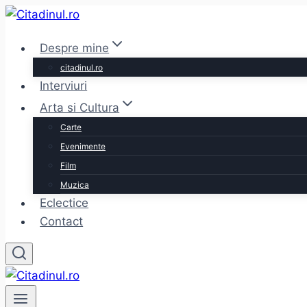
Skip
to
Despre mine
content
citadinul.ro
Interviuri
Arta si Cultura
Carte
Evenimente
Film
Muzica
Eclectice
Contact