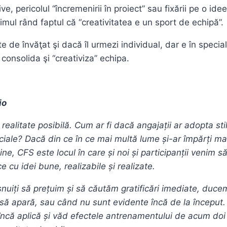
, pericolul “încremenirii în proiect” sau fixării pe o idee
timul rând faptul că “creativitatea e un sport de echipă”.
te de învăţat şi dacă îl urmezi individual, dar e în speci
 consolida şi “creativiza” echipa.
io
ealitate posibilă. Cum ar fi dacă angajații ar adopta stil
iale? Dacă din ce în ce mai multă lume și-ar împărți mai
e, CFS este locul în care și noi și participanții venim s
e cu idei bune, realizabile și realizate.
uiți să prețuim și să căutăm gratificări imediate, duce
ă apară, sau când nu sunt evidente încă de la început. P
ncă aplică și văd efectele antrenamentului de acum doi a