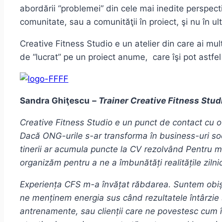
abordării “problemei” din cele mai inedite perspective
comunitate, sau a comunităţii în proiect, şi nu în ul
Creative Fitness Studio e un atelier din care ai mul
de “lucrat” pe un proiect anume, care îşi pot astfel
Sandra Ghiţescu
–
Trainer Creative Fitness Stud
Creative Fitness Studio e un punct de contact cu o r
Dacă ONG-urile s-ar transforma în business-uri soc
tinerii ar acumula puncte la CV rezolvând Pentru min
organizăm pentru a ne a îmbunătăți realitățile zilnic
Experiența CFS m-a învățat răbdarea. Suntem obișn
ne menținem energia sus când rezultatele întârzie s
antrenamente, sau clienții care ne povestesc cum î