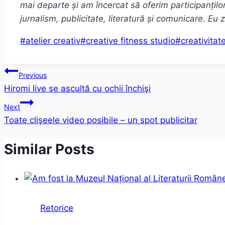
mai departe și am încercat să oferim participanțilo
jurnalism, publicitate, literatură și comunicare. Eu
Post
#
atelier creativ
#
creative fitness studio
#
creativitat
Tags:
Post
Previous
Hiromi live se ascultă cu ochii închişi
navigation
Next
Toate clişeele video posibile – un spot publicitar
Similar Posts
Retorice