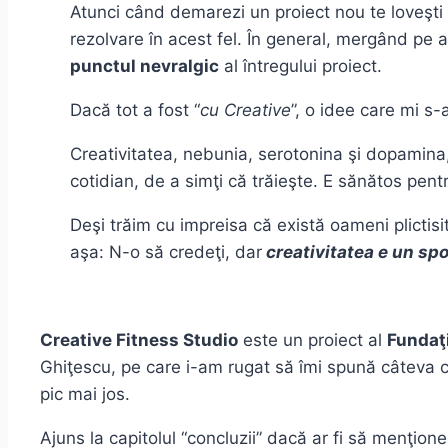
Atunci când demarezi un proiect nou te loveşti 
rezolvare în acest fel. În general, mergând pe 
punctul nevralgic
al întregului proiect.
Dacă tot a fost “
cu Creative
”, o idee care mi s
Creativitatea, nebunia, serotonina şi dopamina, a
cotidian, de a simţi că trăieşte. E sănătos pentr
Deşi trăim cu impreisa că există oameni plictisit
aşa: N-o să credeţi, dar
creativitatea e un spo
Creative Fitness Studio
este un proiect al
Fundaţi
Ghiţescu, pe care i-am rugat să îmi spună câteva c
pic mai jos.
Ajuns la capitolul “concluzii” dacă ar fi să menţion