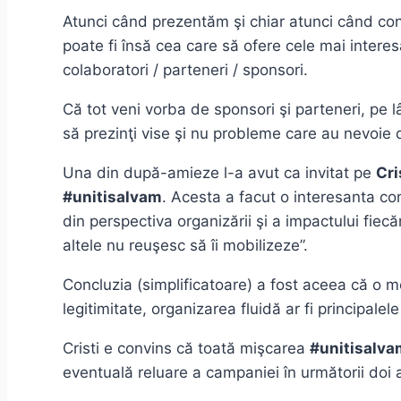
Atunci când prezentăm şi chiar atunci când c
poate fi însă cea care să ofere cele mai interesa
colaboratori / parteneri / sponsori.
Că tot veni vorba de sponsori şi parteneri, pe 
să prezinţi vise şi nu probleme care au nevoie 
Una din după-amieze l-a avut ca invitat pe
Cri
#unitisalvam
. Acesta a facut o interesanta co
din perspectiva organizării şi a impactului fie
altele nu reuşesc să îi mobilizeze”.
Concluzia (simplificatoare) a fost aceea că o 
legitimitate, organizarea fluidă ar fi principa
Cristi e convins că toată mişcarea
#unitisalva
eventuală reluare a campaniei în următorii doi 