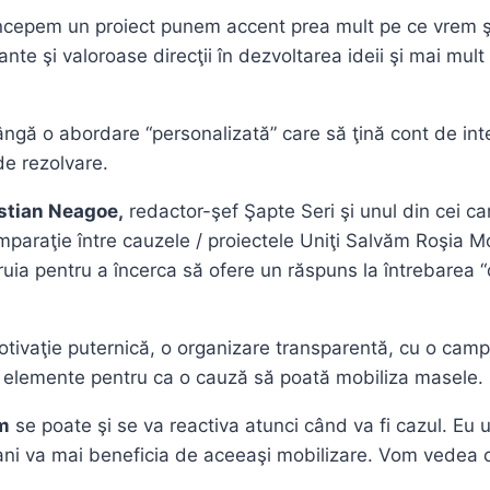
oncepem un proiect punem accent prea mult pe ce vrem 
nte şi valoroase direcţii în dezvoltarea ideii şi mai mult p
lângă o abordare “personalizată” care să ţină cont de int
de rezolvare.
stian Neagoe,
redactor-şef Şapte Seri şi unul din cei ca
mparaţie între cauzele / proiectele Uniţi Salvăm Roşia M
căruia pentru a încerca să ofere un răspuns la întrebarea
motivaţie puternică, o organizare transparentă, cu o cam
lele elemente pentru ca o cauză să poată mobiliza masele.
m
se poate şi se va reactiva atunci când va fi cazul. Eu 
ani va mai beneficia de aceeaşi mobilizare. Vom vedea c