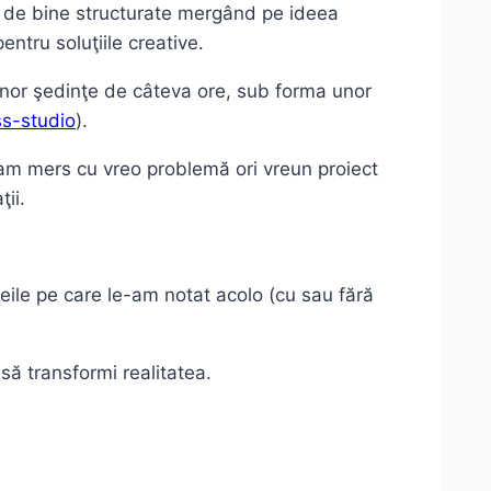
rem de bine structurate mergând pe ideea
ntru soluţiile creative.
nor şedinţe de câteva ore, sub forma unor
ess-studio
).
 am mers cu vreo problemă ori vreun proiect
ii.
deile pe care le-am notat acolo (cu sau fără
 să transformi realitatea.