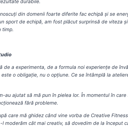
rezultate durabile.
noscuți din domenii foarte diferite fac echipă și se en
 e un sport de echipă, am fost plăcut surprinsă de viteza și
n timp.
tudio
ată de a experimenta, de a formula noi experiențe de înv
 este o obligație, nu o opțiune. Ce se întâmplă la atelie
-au ajutat să mă pun în pielea lor. În momentul în care 
ncționează fără probleme.
după care mă ghidez când vine vorba de Creative Fitness
i să-l moderăm cât mai creativ, să dovedim de la încep