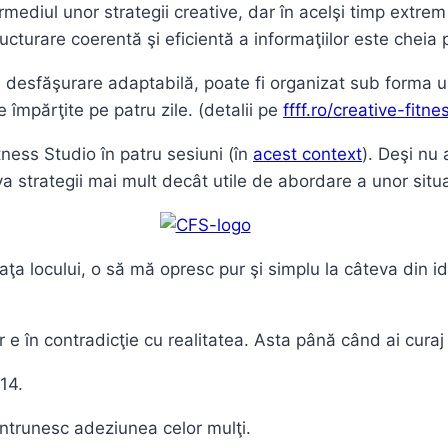
termediul unor strategii creative, dar în acelşi timp ext
turare coerentă şi eficientă a informaţiilor este cheia pe
 desfăşurare adaptabilă, poate fi organizat sub forma u
 împărţite pe patru zile. (detalii pe
ffff.ro/creative-fitn
tness Studio în patru sesiuni (în
acest context
). Deşi nu
a strategii mai mult decât utile de abordare a unor situaţ
faţa locului, o să mă opresc pur şi simplu la câteva din i
r e în contradicţie cu realitatea. Asta până când ai curaj
014.
întrunesc adeziunea celor mulţi.