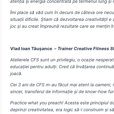
atenția și energia concentrată pe termenul lung și 
Îmi place să văd cum în decurs de câteva ore necu
situații dificile. Știam că dezvoltarea creativității
joc și au creat împreună rezultate care se mențin î
Vlad Ioan Tăușance –
Trainer Creative Fitness S
Atelierele CFS sunt un privilegiu, o ocazie nesper
educației pentru adulți. Cred că învățarea continuă
joacă.
Cei 3 ani de CFS m-au făcut mai atent la oameni, m
sincer, transferul de informație și de know-how fu
Practice what you preach! Acesta este principiul 
deprinzi creativitatea, era logic să-l construim ș