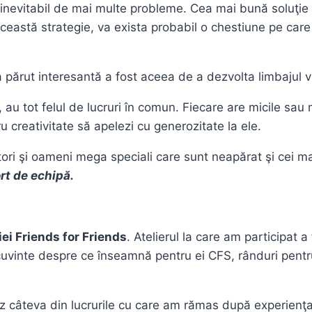
inevitabil de mai multe probleme. Cea mai bună soluţie e 
această strategie, va exista probabil o chestiune pe care
-a părut interesantă a fost aceea de a dezvolta limbajul 
u tot felul de lucruri în comun. Fiecare are micile sau ma
u creativitate să apelezi cu generozitate la ele.
ori şi oameni mega speciali care sunt neapărat şi cei mai c
rt de echipă.
ei Friends for Friends
. Atelierul la care am participat 
uvinte despre ce înseamnă pentru ei CFS, rânduri pentru 
ez câteva din lucrurile cu care am rămas după experienţa 