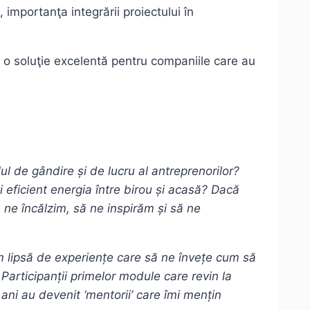
, importanţa integrării proiectului în
al o soluţie excelentă pentru companiile care au
ul de gândire și de lucru al antreprenorilor?
 eficient energia între birou și acasă? Dacă
ă ne încălzim, să ne inspirăm și să ne
m lipsă de experiențe care să ne învețe cum să
articipanții primelor module care revin la
ni au devenit ‘mentorii’ care îmi mențin