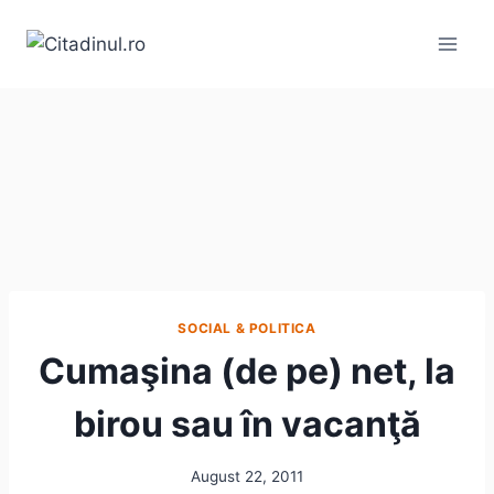
Skip
to
content
SOCIAL & POLITICA
Cumaşina (de pe) net, la
birou sau în vacanţă
August 22, 2011