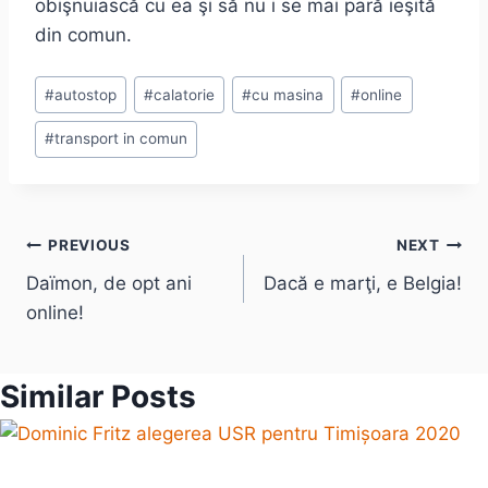
obişnuiască cu ea şi să nu i se mai pară ieşită
din comun.
Post
#
autostop
#
calatorie
#
cu masina
#
online
Tags:
#
transport in comun
Post
PREVIOUS
NEXT
Daïmon, de opt ani
Dacă e marţi, e Belgia!
navigation
online!
Similar Posts