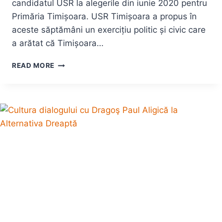
candidatul USR la alegerile din iunie 2020 pentru
Primăria Timișoara. USR Timișoara a propus în
aceste săptămâni un exercițiu politic și civic care
a arătat că Timișoara…
DOMINIC
READ MORE
FRITZ
ALEGEREA
USR
PENTRU
TIMIȘOARA
2020