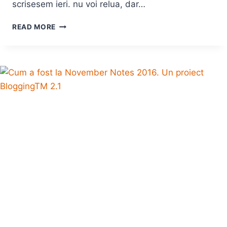
scrisesem ieri. nu voi relua, dar…
CANDIDATI
READ MORE
INDEPENDENTI
SI
CANDIDATII
DIN
TIMIS
PENTRU
ALEGERILE
DIN
11
DECEMBRIE
2016