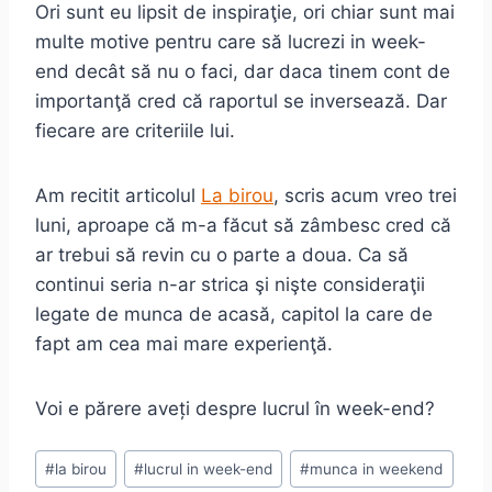
Ori sunt eu lipsit de inspiraţie, ori chiar sunt mai
multe motive pentru care să lucrezi in week-
end decât să nu o faci, dar daca tinem cont de
importanţă cred că raportul se inversează. Dar
fiecare are criteriile lui.
Am recitit articolul
La birou
, scris acum vreo trei
luni, aproape că m-a făcut să zâmbesc cred că
ar trebui să revin cu o parte a doua. Ca să
continui seria n-ar strica şi nişte consideraţii
legate de munca de acasă, capitol la care de
fapt am cea mai mare experienţă.
Voi e părere aveți despre lucrul în week-end?
Post
#
la birou
#
lucrul in week-end
#
munca in weekend
Tags: