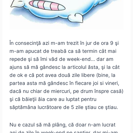
În consecinţă azi m-am trezit în jur de ora 9 şi
m-am apucat de treabă ca să termin cât mai
repede şi să îmi văd de week-end… dar am
ajuns să mă gândesc la articolul ăsta, şi la cât
de ok e că pot avea două zile libere (bine, la
partea asta mă gândesc în fiecare joi si vineri,
dacă nu chiar de miercuri, pe drum înspre casă)
şi că băieţii ăia care au luptat pentru
săptămâna lucrătoare de 5 zile ştiau ce ştiau.
Nu e cazul să mă plâng, că doar n-am lucrat
ani de zile în week-end pe şantier, dar mi-am