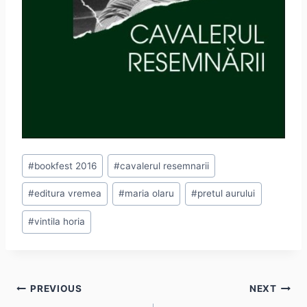
Post
#
bookfest 2016
#
cavalerul resemnarii
Tags:
#
editura vremea
#
maria olaru
#
pretul aurului
#
vintila horia
Post
PREVIOUS
NEXT