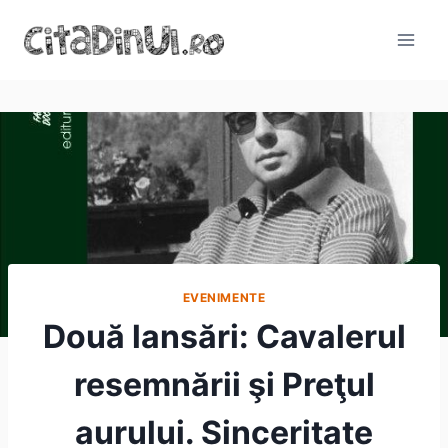
Skip
to
content
EVENIMENTE
Două lansări: Cavalerul
resemnării şi Preţul
aurului. Sinceritate