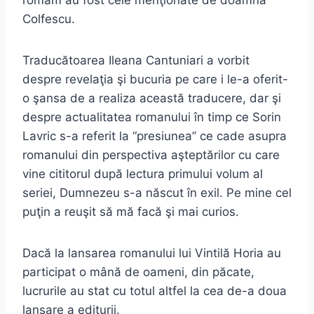
româm au fost cele menţionate de doamna
Colfescu.
Traducătoarea Ileana Cantuniari a vorbit
despre revelaţia şi bucuria pe care i le-a oferit-
o şansa de a realiza această traducere, dar şi
despre actualitatea romanului în timp ce Sorin
Lavric s-a referit la “presiunea” ce cade asupra
romanului din perspectiva aşteptărilor cu care
vine cititorul după lectura primului volum al
seriei, Dumnezeu s-a născut în exil. Pe mine cel
puţin a reuşit să mă facă şi mai curios.
Dacă la lansarea romanului lui Vintilă Horia au
participat o mână de oameni, din păcate,
lucrurile au stat cu totul altfel la cea de-a doua
lansare a editurii.