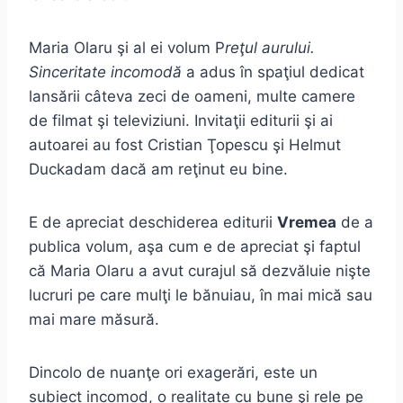
Maria Olaru şi al ei volum P
reţul aurului.
Sinceritate incomodă
a adus în spaţiul dedicat
lansării câteva zeci de oameni, multe camere
de filmat şi televiziuni. Invitaţii editurii şi ai
autoarei au fost Cristian Ţopescu şi Helmut
Duckadam dacă am reţinut eu bine.
E de apreciat deschiderea editurii
Vremea
de a
publica volum, aşa cum e de apreciat şi faptul
că Maria Olaru a avut curajul să dezvăluie nişte
lucruri pe care mulţi le bănuiau, în mai mică sau
mai mare măsură.
Dincolo de nuanţe ori exagerări, este un
subiect incomod, o realitate cu bune şi rele pe