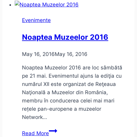
–
Fundația
Evenimente
Calea
Victoriei
Noaptea Muzeelor 2016
–
iunie
May 16, 2016
May 16, 2016
2016
–
Noaptea Muzeelor 2016 are loc sâmbătă
program
pe 21 mai. Evenimentul ajuns la ediţia cu
numărul XII este organizat de Reţeaua
Naţională a Muzeelor din România,
membru în conducerea celei mai mari
rețele pan-europene a muzeelor
Network…
Noaptea
Read More