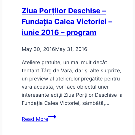
Sinceritate
Ziua Porților Deschise –
incomodă
Fundația Calea Victoriei –
iunie 2016 – program
May 30, 2016
May 31, 2016
Ateliere gratuite, un mai mult decât
tentant Târg de Vară, dar şi alte surprize,
un preview al atelierelor pregătite pentru
vara aceasta, vor face obiectul unei
interesante ediţii Ziua Porților Deschise la
Fundația Calea Victoriei, sâmbătă,…
Ziua
Read More
Porților
Deschise