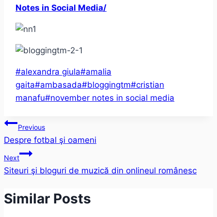
Notes in Social Media/
Post
#
alexandra giula
#
amalia
Tags:
gaita
#
ambasada
#
bloggingtm
#
cristian
manafu
#
november notes in social media
Post
Previous
Despre fotbal şi oameni
navigation
Next
Siteuri şi bloguri de muzică din onlineul românesc
Similar Posts