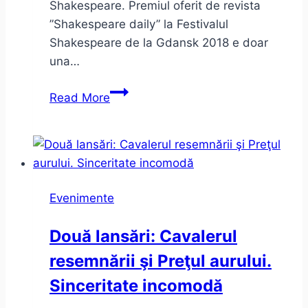
Shakespeare. Premiul oferit de revista
”Shakespeare daily” la Festivalul
Shakespeare de la Gdansk 2018 e doar
una…
Hamlet
Read More
la
unteatru
–
despre
limite
Evenimente
în
teatru
Două lansări: Cavalerul
resemnării şi Preţul aurului.
Sinceritate incomodă