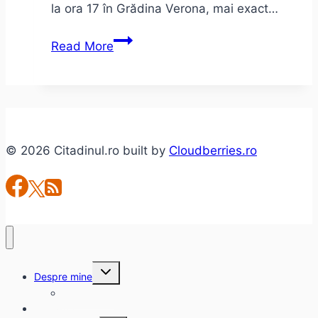
la ora 17 în Grădina Verona, mai exact…
#Colectiv
Read More
Delivery
la
Cărtureşti
Verona
© 2026 Citadinul.ro built by
Cloudberries.ro
Toggle
Despre mine
child
menu
citadinul.ro
Interviuri