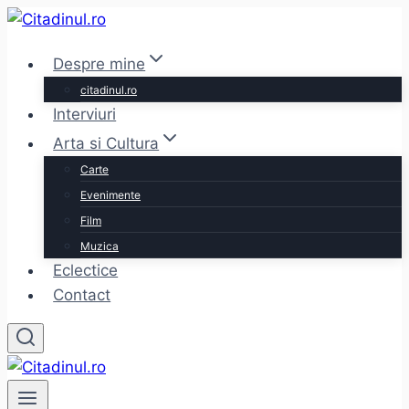
Skip
to
Despre mine
content
citadinul.ro
Interviuri
Arta si Cultura
Carte
Evenimente
Film
Muzica
Eclectice
Contact