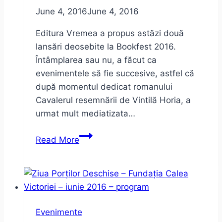
June 4, 2016
June 4, 2016
Editura Vremea a propus astăzi două
lansări deosebite la Bookfest 2016.
Întâmplarea sau nu, a făcut ca
evenimentele să fie succesive, astfel că
după momentul dedicat romanului
Cavalerul resemnării de Vintilă Horia, a
urmat mult mediatizata…
Două
Read More
lansări:
Cavalerul
resemnării
şi
Preţul
Evenimente
aurului.