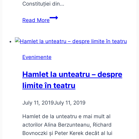
Constituției din…
Bon
Read More
Jovi
și
The
Cure
Evenimente
la
Rock
Hamlet la unteatru – despre
The
limite în teatru
City
–
impresii
July 11, 2019
July 11, 2019
de
Hamlet de la unteatru e mai mult al
concert
actorilor Alina Berzunteanu, Richard
Bovnoczki și Peter Kerek decât al lui