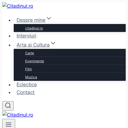
Skip
to
Despre mine
content
citadinul.ro
Interviuri
Arta si Cultura
Carte
Evenimente
Film
Muzica
Eclectice
Contact