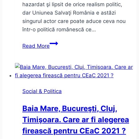
hazardat şi lipsit de orice realism politic,
dar Uniunea Salvaţi România e astăzi
singurul actor care poate aduce ceva nou
într-o politică românescă ce…
Soluţia
Read More
USR
la
alegerile
din
11
Social & Politica
decembrie
2016
Baia Mare, Bucureşti, Cluj,
Timişoara. Care ar fi alegerea
firească pentru CEaC 2021 ?