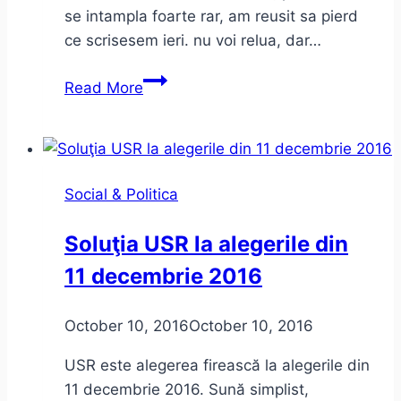
se intampla foarte rar, am reusit sa pierd
ce scrisesem ieri. nu voi relua, dar…
Candidati
Read More
independenti
si
candidatii
din
Social & Politica
Timis
pentru
Soluţia USR la alegerile din
alegerile
11 decembrie 2016
din
11
decembrie
October 10, 2016
October 10, 2016
2016
USR este alegerea firească la alegerile din
11 decembrie 2016. Sună simplist,