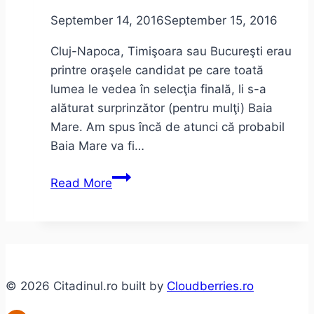
September 14, 2016
September 15, 2016
Cluj-Napoca, Timişoara sau Bucureşti erau
printre oraşele candidat pe care toată
lumea le vedea în selecţia finală, li s-a
alăturat surprinzător (pentru mulţi) Baia
Mare. Am spus încă de atunci că probabil
Baia Mare va fi…
Baia
Read More
Mare,
Bucureşti,
Cluj,
Timişoara.
Care
© 2026 Citadinul.ro built by
Cloudberries.ro
ar
fi