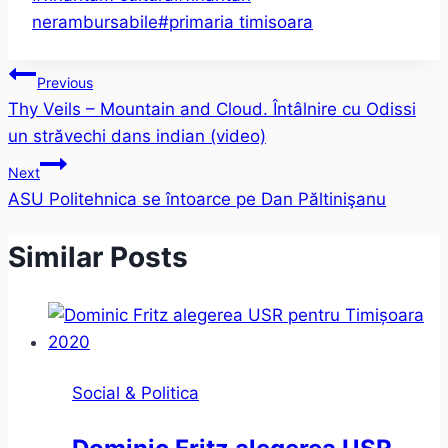
Tags:
nerambursabile
#
primaria timisoara
Post
Previous
Thy Veils – Mountain and Cloud. Întâlnire cu Odissi
navigation
un străvechi dans indian (video)
Next
ASU Politehnica se întoarce pe Dan Păltinişanu
Similar Posts
Social & Politica