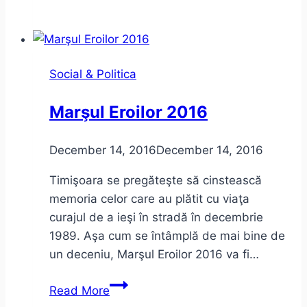
dialogului
cu
Dragoş
Paul
Social & Politica
Aligică
la
Marşul Eroilor 2016
Alternativa
Dreaptă
December 14, 2016
December 14, 2016
Timişoara se pregăteşte să cinstească
memoria celor care au plătit cu viaţa
curajul de a ieşi în stradă în decembrie
1989. Aşa cum se întâmplă de mai bine de
un deceniu, Marşul Eroilor 2016 va fi…
Marşul
Read More
Eroilor