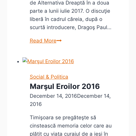
de Alternativa Dreaptă în a doua
parte a lunii iulie 2017. O discuţie
liberă în cadrul căreia, după o
scurtă introducere, Dragoş Paul…
Cultura
Read More
dialogului
cu
Dragoş
Paul
Social & Politica
Aligică
Marşul Eroilor 2016
la
December 14, 2016
December 14,
Alternativa
2016
Dreaptă
Timişoara se pregăteşte să
cinstească memoria celor care au
plătit cu viaţa curajul de a ieşi în