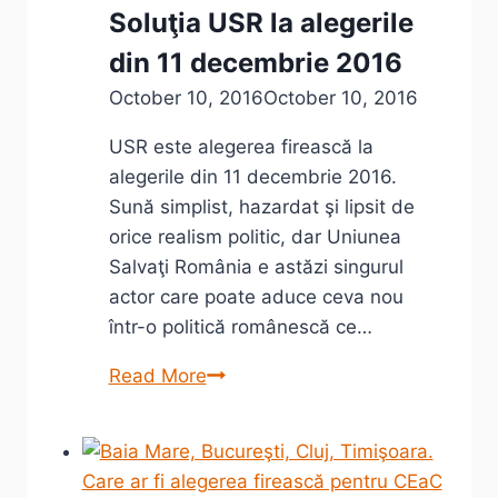
pentru
Soluţia USR la alegerile
alegerile
din 11 decembrie 2016
din
11
October 10, 2016
October 10, 2016
decembrie
USR este alegerea firească la
2016
alegerile din 11 decembrie 2016.
Sună simplist, hazardat şi lipsit de
orice realism politic, dar Uniunea
Salvaţi România e astăzi singurul
actor care poate aduce ceva nou
într-o politică românescă ce…
Soluţia
Read More
USR
la
alegerile
din