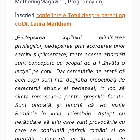
MotheringMagazine, Pregnancy.org.
Înscrieri
conferintele Totul despre parenting
cu
Dr. Laura Markham
„
Pedepsirea copilului, eliminarea
privilegiilor, pedepsirea prin acordarea unor
sarcini suplimentare, toate aceste abordări
sunt concepute cu scopul de a-l „învăța o
lecţie” pe copil. Dar cercetările ne arată că
acei copii sunt mai degrabă preocupaţi de
caracterul abuziv al pedepsei, în loc să
simtă remuşcarea pentru greşelile făcute.
Sunt onorată și fericită că voi vizita
România în luna noiembrie. Aștept cu
nerăbdare să aflu care sunt provocările cu
care se confruntă părinții români și ce
greutăți întâmpină ei în procesul de