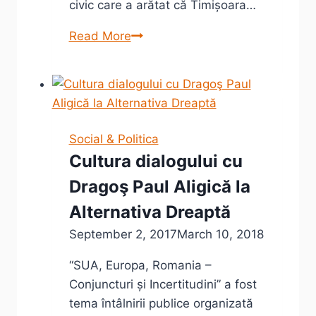
civic care a arătat că Timișoara…
Dominic
Read More
Fritz
alegerea
USR
pentru
Timișoara
Social & Politica
2020
Cultura dialogului cu
Dragoş Paul Aligică la
Alternativa Dreaptă
September 2, 2017
March 10, 2018
“SUA, Europa, Romania –
Conjuncturi și Incertitudini” a fost
tema întâlnirii publice organizată