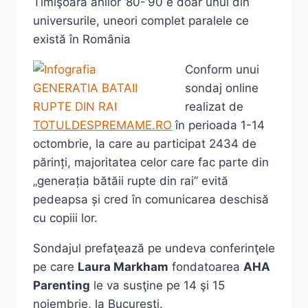
Timişoara anilor ’80-’90 e doar unul din
universurile, uneori complet paralele ce
există în România
Conform unui
sondaj online
realizat de
TOTULDESPREMAME.RO
în perioada 1-14
octombrie, la care au participat 2434 de
părinți, majoritatea celor care fac parte din
„generația bătăii rupte din rai” evită
pedeapsa și cred în comunicarea deschisă
cu copiii lor.
Sondajul prefaţează pe undeva conferinţele
pe care
Laura Markham
fondatoarea
AHA
Parenting
le va susţine pe 14 şi 15
noiembrie, la Bucureşti.