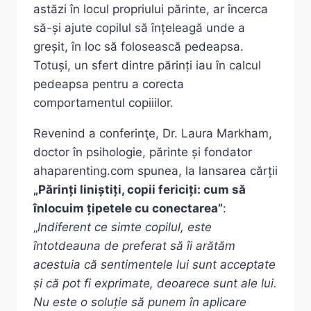
astăzi în locul propriului părinte, ar încerca
să-și ajute copilul să înțeleagă unde a
greșit, în loc să folosească pedeapsa.
Totuși, un sfert dintre părinți iau în calcul
pedeapsa pentru a corecta
comportamentul copiiilor.
Revenind a conferinţe, Dr. Laura Markham,
doctor în psihologie, părinte și fondator
ahaparenting.com spunea, la lansarea cărții
„Părinți liniștiți, copii fericiți: cum să
înlocuim țipetele cu conectarea”
:
„
Indiferent ce simte copilul, este
întotdeauna de preferat să îi arătăm
acestuia că sentimentele lui sunt acceptate
și că pot fi exprimate, deoarece sunt ale lui.
Nu este o soluție să punem în aplicare