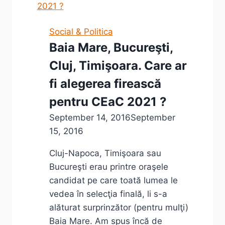
11
decembrie
Social & Politica
2016
Baia Mare, Bucureşti,
Cluj, Timişoara. Care ar
fi alegerea firească
pentru CEaC 2021 ?
September 14, 2016
September
15, 2016
Cluj-Napoca, Timişoara sau
Bucureşti erau printre oraşele
candidat pe care toată lumea le
vedea în selecţia finală, li s-a
alăturat surprinzător (pentru mulţi)
Baia Mare. Am spus încă de