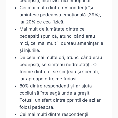
pedepsiți, nici fizic, nici emoțional.
Cei mai mulți dintre respondenți își
amintesc pedeapsa emoțională (39%),
iar 20% pe cea fizică.
Mai mult de jumătate dintre cei
pedepsiți spun că, atunci când erau
mici, cel mai mult îi dureau amenințările
și injuriile.
De cele mai multe ori, atunci când erau
pedepsiți, se simțeau nedreptățiți. O
treime dintre ei se simțeau și speriați,
iar aproape o treime furioși.
80% dintre respondenți și-ar ajuta
copilul să înțeleagă unde a greșit.
Totuși, un sfert dintre pprinții de azi ar
folosi pedeapsa.
Cei mai mulți dintre respondenții