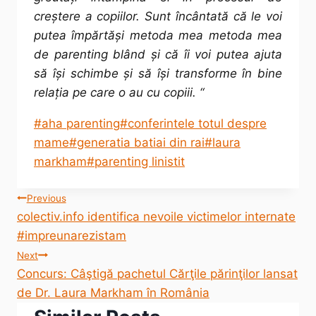
creștere a copiilor. Sunt încântată că le voi
putea împărtăși metoda mea metoda mea
de parenting blând și că îi voi putea ajuta
să își schimbe și să își transforme în bine
relația pe care o au cu copiii. “
Post
#
aha parenting
#
conferintele totul despre
Tags:
mame
#
generatia batiai din rai
#
laura
markham
#
parenting linistit
Post
Previous
colectiv.info identifica nevoile victimelor internate
navigation
#impreunarezistam
Next
Concurs: Câştigă pachetul Cărţile părinţilor lansat
de Dr. Laura Markham în România