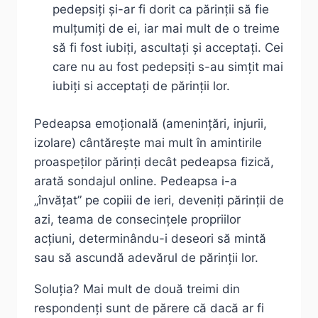
pedepsiți și-ar fi dorit ca părinții să fie
mulțumiți de ei, iar mai mult de o treime
să fi fost iubiți, ascultați și acceptați. Cei
care nu au fost pedepsiți s-au simțit mai
iubiți si acceptați de părinții lor.
Pedeapsa emoțională (amenințări, injurii,
izolare) cântărește mai mult în amintirile
proaspeților părinți decât pedeapsa fizică,
arată sondajul online. Pedeapsa i-a
„învățat” pe copiii de ieri, deveniți părinții de
azi, teama de consecințele propriilor
acțiuni, determinându-i deseori să mintă
sau să ascundă adevărul de părinții lor.
Soluția? Mai mult de două treimi din
respondenți sunt de părere că dacă ar fi