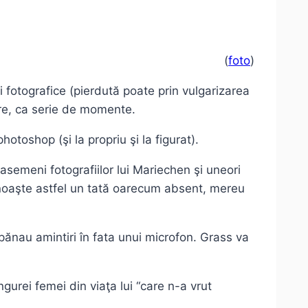
(
foto
)
i fotografice (pierdută poate prin vulgarizarea
cere, ca serie de momente.
otoshop (şi la propriu şi la figurat).
asemeni fotografiilor lui Mariechen şi uneori
m cunoaşte astfel un tată oarecum absent, mereu
epănau amintiri în fata unui microfon. Grass va
urei femei din viaţa lui “care n-a vrut