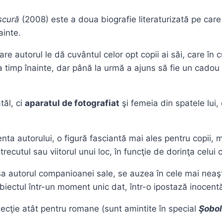
scură
(2008) este a doua biografie literaturizată pe car
ainte.
e autorul le dă cuvântul celor opt copii ai săi, care în c
 timp înainte, dar până la urmă a ajuns să fie un cadou p
tăl, ci
aparatul de fotografiat
şi femeia din spatele lui, 
ta autorului, o figură fasciantă mai ales pentru copii,
recutul sau viitorul unui loc, în funcţie de dorinţa celui
resa autorul companioanei sale, se auzea în cele mai nea
biectul într-un moment unic dat, într-o ipostază inocent
flecţie atât pentru romane (sunt amintite în special
Şobol