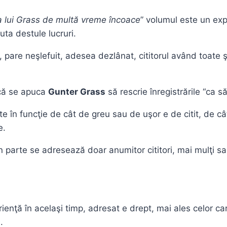
a lui Grass de multă vreme încoace
” volumul este un exp
uta destule lucruri.
, pare neşlefuit, adesea dezlânat, cititorul având toate 
acă se apuca
Gunter Grass
să rescrie înregistrările “ca să
te în funcţie de cât de greu sau de uşor e de citit, de c
e.
n parte se adresează doar anumitor cititori, mai mulţi sau 
enţă în acelaşi timp, adresat e drept, mai ales celor care
.