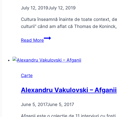
July 12, 2019
July 12, 2019
Cultura înseamnă înainte de toate context, de
culturii” când am aflat că Thomas de Koninck, a
Micul
Read More
Prinț,
Noua
ignoranță
și
problema
Carte
culturii
Alexandru Vakulovski – Afganii
June 5, 2017
June 5, 2017
Afganii este o colecţie de 11 interviuri cu foşt