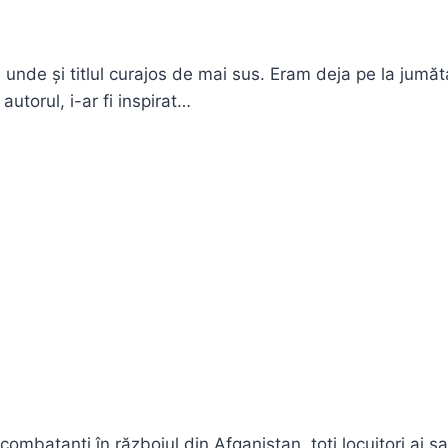
 unde și titlul curajos de mai sus. Eram deja pe la jumă
utorul, i-ar fi inspirat…
i combatanţi în războiul din Afganistan, toţi locuitori ai 