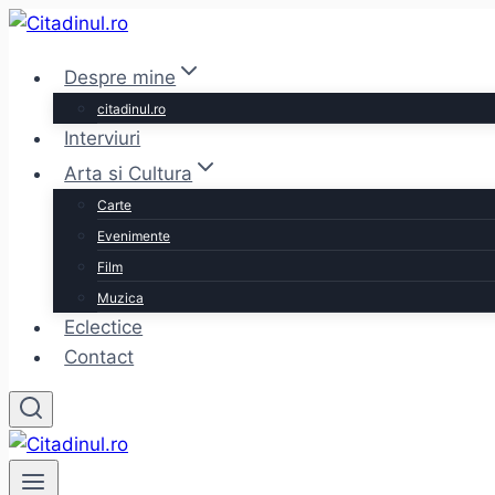
Skip
to
Despre mine
content
citadinul.ro
Interviuri
Arta si Cultura
Carte
Evenimente
Film
Muzica
Eclectice
Contact