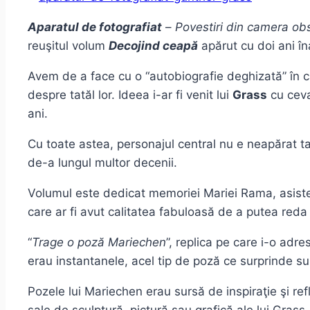
Aparatul de fotografiat
–
Povestiri din camera ob
reuşitul volum
Decojind ceapă
apărut cu doi ani în
Avem de a face cu o “autobiografie deghizată” în car
despre tatăl lor. Ideea i-ar fi venit lui
Grass
cu ceva
ani.
Cu toate astea, personajul central nu e neapărat ta
de-a lungul multor decenii.
Volumul este dedicat memoriei Mariei Rama, asisten
care ar fi avut calitatea fabuloasă de a putea reda t
“
Trage o poză Mariechen
”, replica pe care i-o ad
erau instantanele, acel tip de poză ce surprinde su
Pozele lui Mariechen erau sursă de inspiraţie şi re