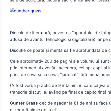
sale de sculptură, pictură sau grafică ale lui Grass.
Dincolo de literatură, povestea “aparatului de fotog
adusă de avântul tehnologic şi digitalizare) iar pe
Discuţie ce poate şi merită să fie aprofundată de că
Cele aproximativ 200 de pagini ale volumului sunt o
prin intermediul evocării acestora, cei opt copii ai 
prins de ceva şi cu ceva, “judecat” fără menajament
(A fost vorba practic de 9 întâlniri, în care câţiva
transcrie discuţiile, având pe final de capitol/întâl
Gunter Grass
decide aşadar la 81 de ani să facă un
niciodată nimic de la el”.