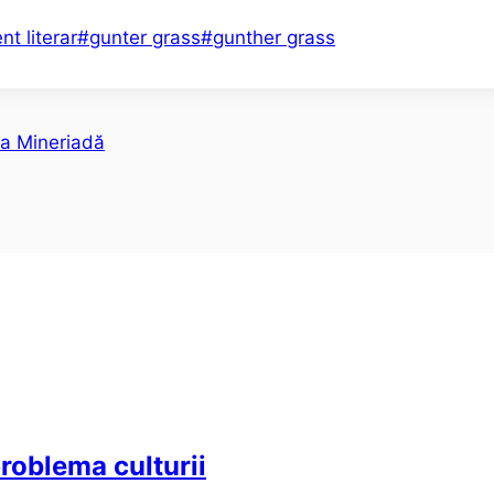
t literar
#
gunter grass
#
gunther grass
la Mineriadă
problema culturii