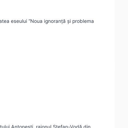
tatea eseului ”Noua ignoranță și problema
satului Antoneşti, raionul Ştefan-Vodă din