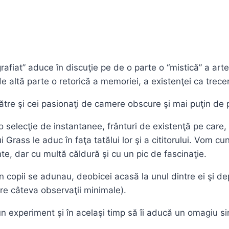
rafiat” aduce în discuţie pe de o parte o “mistică” a arte
 de altă parte o retorică a memoriei, a existenţei ca tre
tre şi cei pasionaţi de camere obscure şi mai puţin de ph
 selecţie de instantanee, frânturi de existenţă pe care, 
lui Grass le aduc în faţa tatălui lor şi a cititorului. Vo
e, dar cu multă căldură şi cu un pic de fascinaţie.
 din copii se adunau, deobicei acasă la unul dintre ei şi d
nire câteva observaţii minimale).
 experiment şi în acelaşi timp să îi aducă un omagiu sing