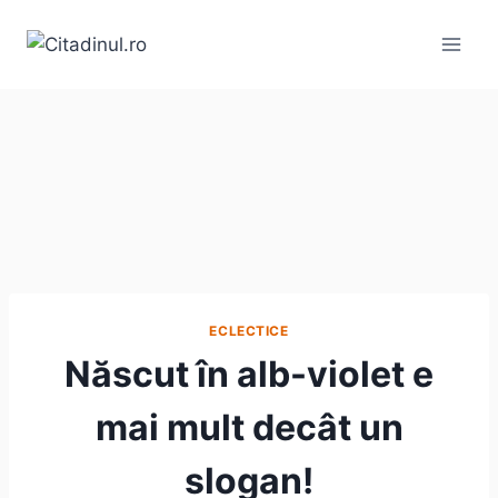
Skip
to
content
ECLECTICE
Născut în alb-violet e
mai mult decât un
slogan!