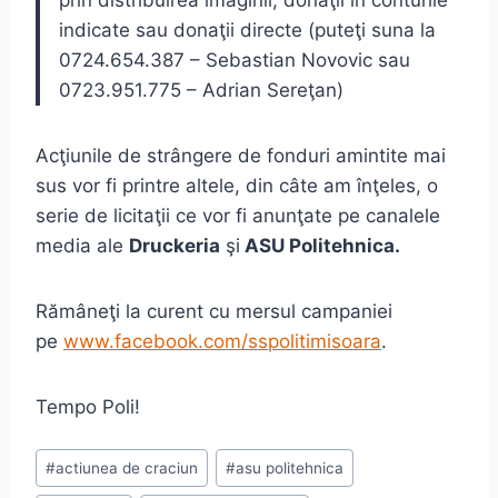
prin distribuirea imaginii, donaţii în conturile
indicate sau donaţii directe (puteţi suna la
0724.654.387 – Sebastian Novovic sau
0723.951.775 – Adrian Sereţan)
Acţiunile de strângere de fonduri amintite mai
sus vor fi printre altele, din câte am înţeles, o
serie de licitaţii ce vor fi anunţate pe canalele
media ale
Druckeria
şi
ASU Politehnica.
Rămâneţi la curent cu mersul campaniei
pe
www.facebook.com/sspolitimisoara
.
Tempo Poli!
Post
#
actiunea de craciun
#
asu politehnica
Tags: