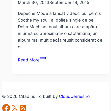
March 30, 2013
September 14, 2015
Depeche Mode a lansat videoclipul pentru
Soothe my soul, al doilea single de pe
Delta Machine, noul album care a apărut
în urmă cu aproximativ o săptămână, un
album mai mult decât reușit considerat de
o…
Depeche
Read More
Mode
–
Soothe
my
soul
© 2026 Citadinul.ro built by
Cloudberries.ro
(videoclip)
câteva
impresii