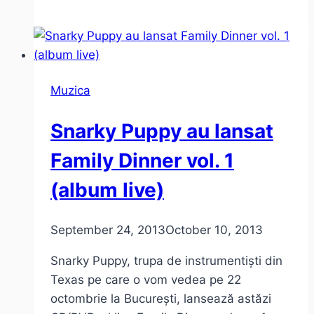
Anneke
van
Giersbergen
(cronică
Muzica
de
concert)
Snarky Puppy au lansat
Family Dinner vol. 1
(album live)
September 24, 2013
October 10, 2013
Snarky Puppy, trupa de instrumentiști din
Texas pe care o vom vedea pe 22
octombrie la București, lansează astăzi