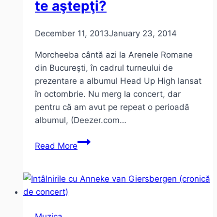
te aştepţi?
December 11, 2013
January 23, 2014
Morcheeba cântă azi la Arenele Romane
din Bucureşti, în cadrul turneului de
prezentare a albumul Head Up High lansat
în octombrie. Nu merg la concert, dar
pentru că am avut pe repeat o perioadă
albumul, (Deezer.com…
Morcheeba
Read More
prezintă
Head
up
High.
La
Muzica