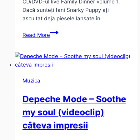
CD/DVD-ul live Family Dinner volume 1.
Dacă sunteți fani Snarky Puppy ați
ascultat deja piesele lansate în…
Snarky
Read More
Puppy
au
lansat
Family
Dinner
Muzica
vol.
1
Depeche Mode – Soothe
(album
live)
my soul (videoclip)
câteva impresii