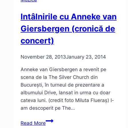
ce
să
Intâlnirile cu Anneke van
te
aştepţi?
Giersbergen (cronică de
concert)
November 28, 2013
January 23, 2014
Anneke van Giersbergen a revenit pe
scena de la The Silver Church din
București, în turneul de prezentare a
albumului Drive, lansat in urma cu doar
cateva luni. (credit foto Miluta Flueraș) I-
am descoperit pe The…
Intâlnirile
Read More
cu