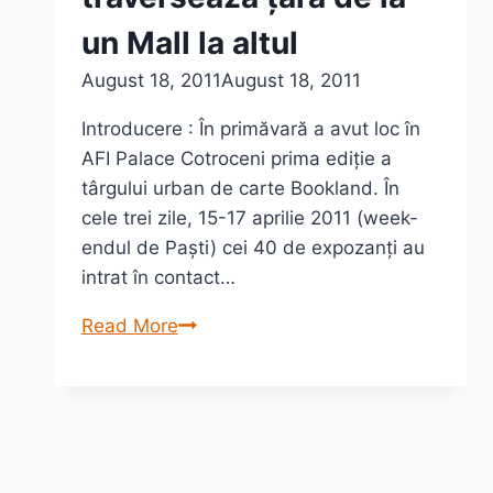
un Mall la altul
August 18, 2011
August 18, 2011
Introducere : În primăvară a avut loc în
AFI Palace Cotroceni prima ediție a
târgului urban de carte Bookland. În
cele trei zile, 15-17 aprilie 2011 (week-
endul de Paști) cei 40 de expozanți au
intrat în contact…
Caravana
Read More
Bookland
traversează
țara
de
la