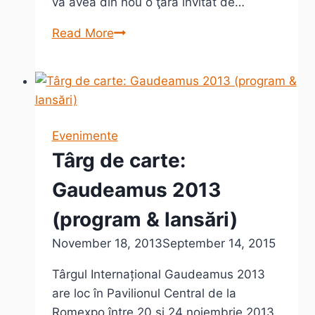
va avea din nou o ţară invitat de…
Bookfest
Read More
2014
–
Polonia
invitat
de
Evenimente
onoare
Târg de carte:
Gaudeamus 2013
(program & lansări)
November 18, 2013
September 14, 2015
Târgul Internațional Gaudeamus 2013
are loc în Pavilionul Central de la
Romexpo între 20 și 24 noiembrie 2013.