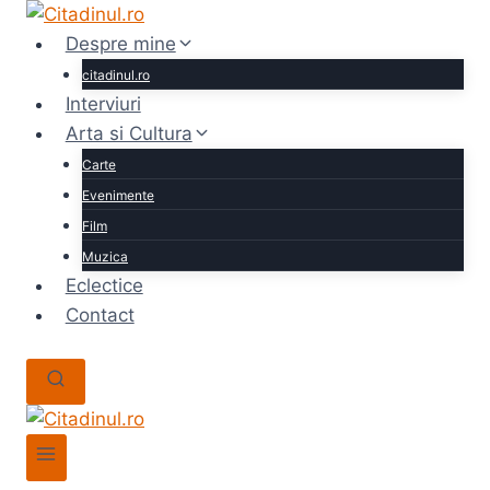
Skip
to
Despre mine
content
citadinul.ro
Interviuri
Arta si Cultura
Carte
Evenimente
Film
Muzica
Eclectice
Contact