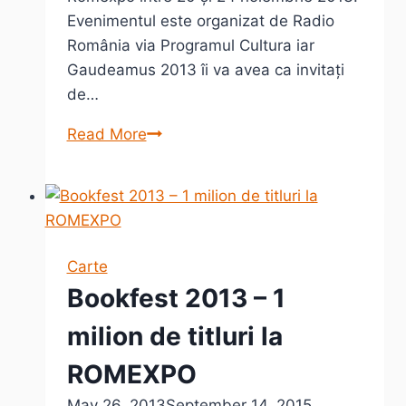
Evenimentul este organizat de Radio
România via Programul Cultura iar
Gaudeamus 2013 îi va avea ca invitați
de…
Târg
Read More
de
carte:
Gaudeamus
2013
(program
Carte
&
Bookfest 2013 – 1
lansări)
milion de titluri la
ROMEXPO
May 26, 2013
September 14, 2015