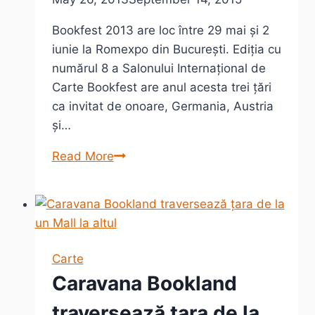
Bookfest 2013 are loc între 29 mai și 2
iunie la Romexpo din București. Ediția cu
numărul 8 a Salonului Internațional de
Carte Bookfest are anul acesta trei țări
ca invitat de onoare, Germania, Austria
și…
Bookfest
Read More
2013
–
1
milion
de
Carte
titluri
Caravana Bookland
la
ROMEXPO
traversează țara de la