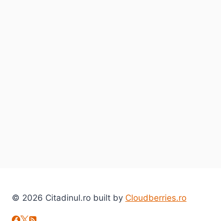
un
Mall
la
altul
© 2026 Citadinul.ro built by
Cloudberries.ro