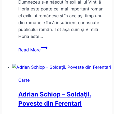
Dumnezeu s-a născut în exil al lui Vintilă
anarhiste)
Horia este poate cel mai important roman
el exilului românesc şi în acelaşi timp unul
din romanele încă insuficient cunoscute
publicului român. Tot aşa cum şi Vintilă
Horia este…
Dumnezeu
Read More
s-
a
născut
în
Carte
exil
–
Adrian Schiop – Soldaţii.
Vintilă
Poveste din Ferentari
Horia