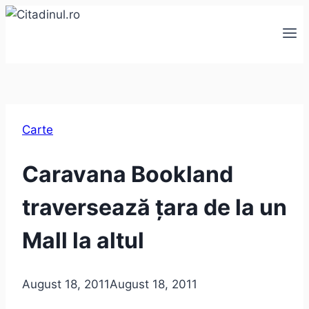
Skip
to
content
Carte
Caravana Bookland
traversează țara de la un
Mall la altul
August 18, 2011
August 18, 2011