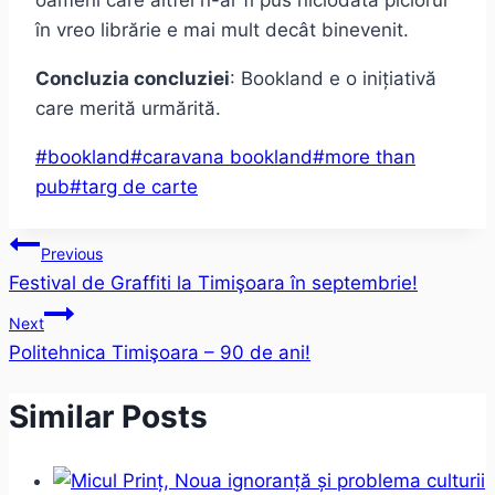
oameni care altfel n-ar fi pus niciodată piciorul
în vreo librărie e mai mult decât binevenit.
Concluzia concluziei
: Bookland e o inițiativă
care merită urmărită.
Post
#
bookland
#
caravana bookland
#
more than
Tags:
pub
#
targ de carte
Post
Previous
Festival de Graffiti la Timişoara în septembrie!
navigation
Next
Politehnica Timişoara – 90 de ani!
Similar Posts