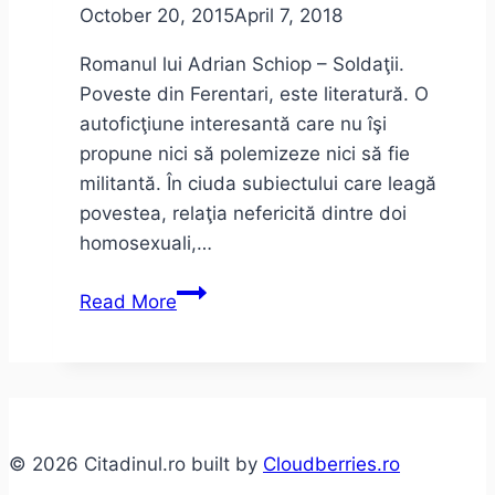
October 20, 2015
April 7, 2018
Romanul lui Adrian Schiop – Soldaţii.
Poveste din Ferentari, este literatură. O
autoficţiune interesantă care nu îşi
propune nici să polemizeze nici să fie
militantă. În ciuda subiectului care leagă
povestea, relaţia nefericită dintre doi
homosexuali,…
Adrian
Read More
Schiop
–
Soldaţii.
Poveste
din
© 2026 Citadinul.ro built by
Cloudberries.ro
Ferentari