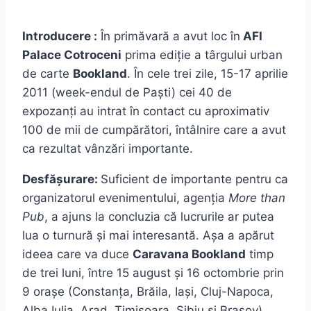
Introducere :
În primăvară a avut loc în
AFI
Palace Cotroceni
prima ediție a târgului urban
de carte
Bookland
. În cele trei zile, 15-17 aprilie
2011 (week-endul de Paști) cei 40 de
expozanți au intrat în contact cu aproximativ
100 de mii de cumpărători, întâlnire care a avut
ca rezultat vânzări importante.
Desfășurare:
Suficient de importante pentru ca
organizatorul evenimentului, agenția
More than
Pub
, a ajuns la concluzia că lucrurile ar putea
lua o turnură și mai interesantă. Așa a apărut
ideea care va duce
Caravana Bookland
timp
de trei luni, între 15 august și 16 octombrie prin
9 orașe (Constanța, Brăila, Iași, Cluj-Napoca,
Alba Iulia, Arad, Timișoara, Sibiu si Brasov).