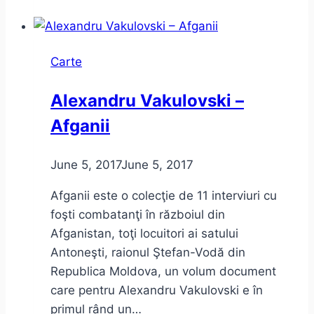
Noua
ignoranță
și
Carte
problema
culturii
Alexandru Vakulovski –
Afganii
June 5, 2017
June 5, 2017
Afganii este o colecţie de 11 interviuri cu
foşti combatanţi în războiul din
Afganistan, toţi locuitori ai satului
Antoneşti, raionul Ştefan-Vodă din
Republica Moldova, un volum document
care pentru Alexandru Vakulovski e în
primul rând un…