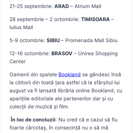
21-25 septembrie:
ARAD
– Atrium Mall
28 septembrie – 2 octombrie:
TIMISOARA
–
Iulius Mall
5-9 octombrie:
SIBIU
– Promenada Mall Sibiu
12-16 octombrie:
BRASOV
– Unirea Shopping
Center
Oamenii din spatele
Bookland
se gândesc însă
la cititorii din toată țara astfel că la sfârșitul lui
august va fi lansată librăria online Bookland, cu
aparițiile editoriale ale partenerilor dar și cu
colecții de muzică și film.
În loc de concluzii
: Nu cred că e cazul să fiu
foarte cârcotaș, în consecință nu o să mă