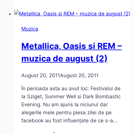
e
interzis
să
Muzica
faci
poze
Metallica, Oasis si REM –
la
concerte?
muzica de august (2)
August 20, 2011
August 20, 2011
În perioada asta au avut loc: Festivalul de
la Sziget, Summer Well si Dark Bombastic
Evening. Nu am ajuns la niciunul dar
alegerile mele pentru piesa zilei de pe
facebook au fost influențate de ce s-a…