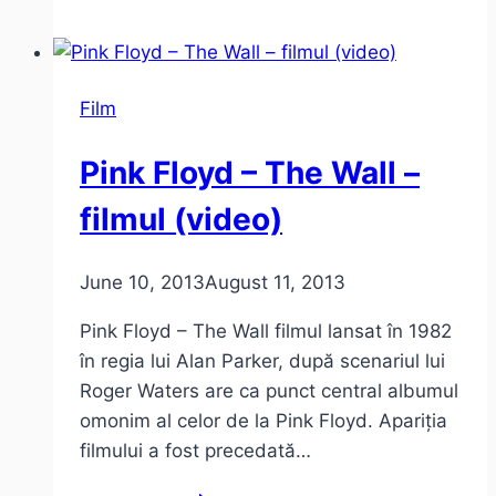
via
Vine
(video
Film
viral)
Pink Floyd – The Wall –
filmul (video)
June 10, 2013
August 11, 2013
Pink Floyd – The Wall filmul lansat în 1982
în regia lui Alan Parker, după scenariul lui
Roger Waters are ca punct central albumul
omonim al celor de la Pink Floyd. Apariția
filmului a fost precedată…