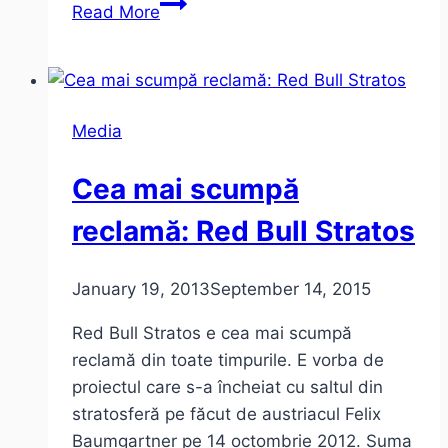
Pink
Read More
Floyd
–
The
Wall
Media
–
filmul
Cea mai scumpă
(video)
reclamă: Red Bull Stratos
January 19, 2013
September 14, 2015
Red Bull Stratos e cea mai scumpă
reclamă din toate timpurile. E vorba de
proiectul care s-a încheiat cu saltul din
stratosferă pe făcut de austriacul Felix
Baumgartner pe 14 octombrie 2012. Suma