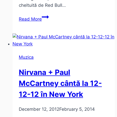
cheltuită de Red Bull…
Cea
Read More
mai
scumpă
reclamă:
Red
Bull
Muzica
Stratos
Nirvana + Paul
McCartney cântă la 12-
12-12 în New York
December 12, 2012
February 5, 2014