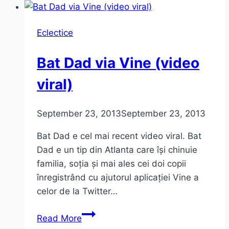
luptă
cu
Eclectice
Oamenii
de
Bat Dad via Vine (video
Zăpadă
Ucigaşi
viral)
(video)
September 23, 2013
September 23, 2013
Bat Dad e cel mai recent video viral. Bat
Dad e un tip din Atlanta care își chinuie
familia, soția și mai ales cei doi copii
înregistrând cu ajutorul aplicației Vine a
celor de la Twitter…
Bat
Read More
Dad