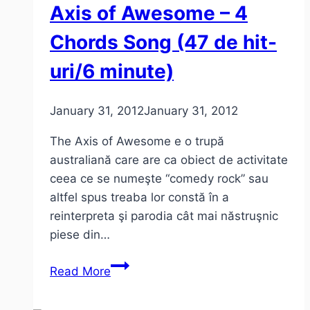
Axis of Awesome – 4
Chords Song (47 de hit-
uri/6 minute)
January 31, 2012
January 31, 2012
The Axis of Awesome e o trupă
australiană care are ca obiect de activitate
ceea ce se numeşte “comedy rock” sau
altfel spus treaba lor constă în a
reinterpreta şi parodia cât mai năstruşnic
piese din…
Axis
Read More
of
Awesome