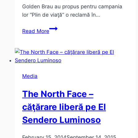
Golden Brau au propus pentru campania
lor “Plin de viaţă” o reclamă în…
Viaţa
Read More
nu
e
perfectă.
O
reclamă
Media
inspiraţ(ională).
The North Face –
căţărare liberă pe El
Sendero Luminoso
February 15, 2014
September 14, 2015