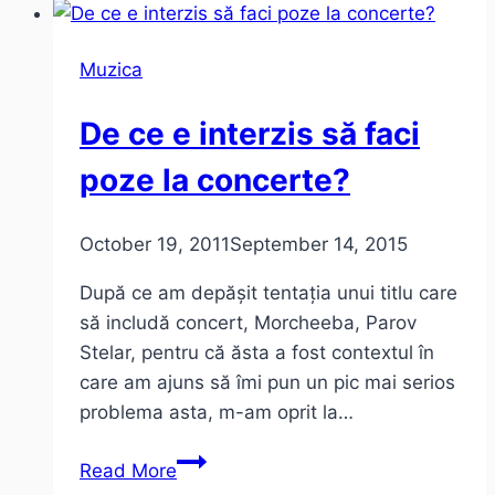
–
4
Muzica
Chords
Song
De ce e interzis să faci
(47
de
poze la concerte?
hit-
uri/6
October 19, 2011
September 14, 2015
minute)
După ce am depășit tentația unui titlu care
să includă concert, Morcheeba, Parov
Stelar, pentru că ăsta a fost contextul în
care am ajuns să îmi pun un pic mai serios
problema asta, m-am oprit la…
De
Read More
ce