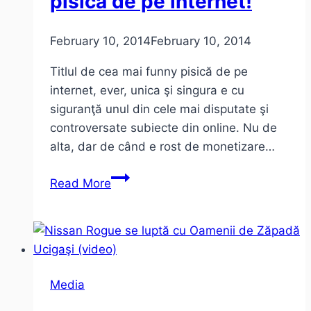
pisică de pe internet!
Luminoso
February 10, 2014
February 10, 2014
Titlul de cea mai funny pisică de pe
internet, ever, unica şi singura e cu
siguranţă unul din cele mai disputate şi
controversate subiecte din online. Nu de
alta, dar de când e rost de monetizare…
Vă
Read More
prezint
cea
mai
funny
pisică
Media
de
pe