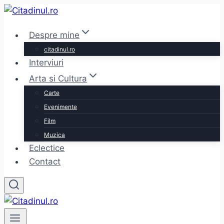
Skip
to
Despre mine
content
citadinul.ro
Interviuri
Arta si Cultura
Carte
Evenimente
Film
Muzica
Eclectice
Contact