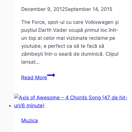
New
December 9, 2012
September 14, 2015
York
The Force, spot-ul cu care Volkswagen și
puștiul Darth Vader ocupă primul loc într-
un top al celor mai vizionate reclame pe
youtube, e perfect ca să te facă să
zâmbești într-o seară de duminică. Clipul
lansat…
Star
Read More
Wars:
Darth
Vader
și
Volkswagen
Muzica