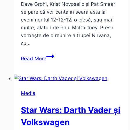
Dave Grohl, Krist Novoselic și Pat Smear
se pare că vor cânta în seara asta la
evenimentul 12-12-12, o piesă, sau mai
multe, alături de Paul McCartney. Presa
vorbește de o reunire a trupei Nirvana,
cu…
Nirvana
Read More
+
Paul
McCartney
cântă
Media
la
12-
Star Wars: Darth Vader și
12-
12
Volkswagen
în