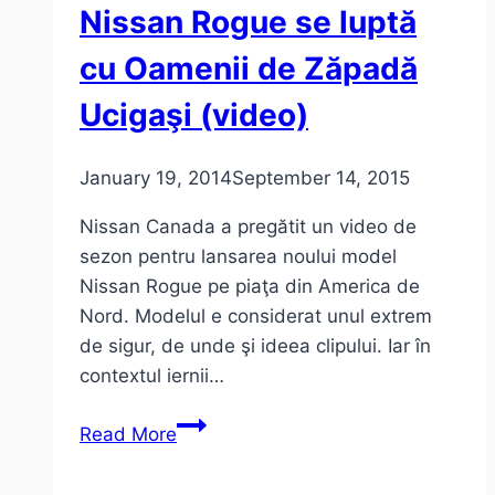
Nissan Rogue se luptă
internet!
cu Oamenii de Zăpadă
Ucigaşi (video)
January 19, 2014
September 14, 2015
Nissan Canada a pregătit un video de
sezon pentru lansarea noului model
Nissan Rogue pe piaţa din America de
Nord. Modelul e considerat unul extrem
de sigur, de unde şi ideea clipului. Iar în
contextul iernii…
Nissan
Read More
Rogue
se