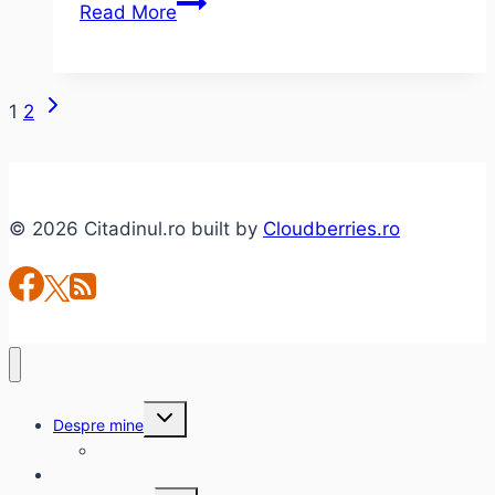
Metallica,
Read More
Oasis
si
REM
Next
Page
1
2
–
Page
muzica
navigation
de
august
© 2026 Citadinul.ro built by
Cloudberries.ro
(2)
Toggle
Despre mine
child
menu
citadinul.ro
Interviuri