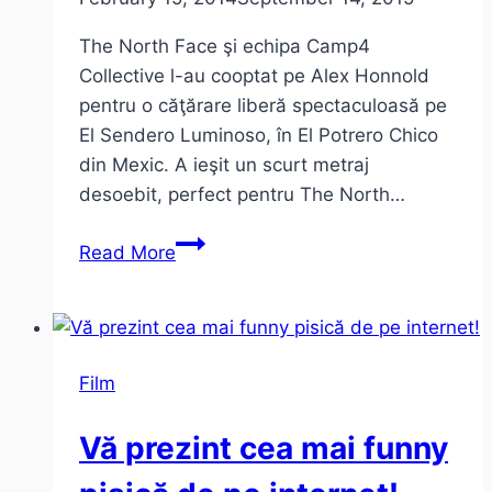
The North Face şi echipa Camp4
Collective l-au cooptat pe Alex Honnold
pentru o căţărare liberă spectaculoasă pe
El Sendero Luminoso, în El Potrero Chico
din Mexic. A ieşit un scurt metraj
desoebit, perfect pentru The North…
The
Read More
North
Face
–
căţărare
Film
liberă
pe
Vă prezint cea mai funny
El
Sendero