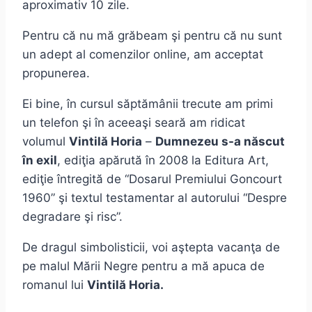
aproximativ 10 zile.
Pentru că nu mă grăbeam şi pentru că nu sunt
un adept al comenzilor online, am acceptat
propunerea.
Ei bine, în cursul săptămânii trecute am primi
un telefon şi în aceeaşi seară am ridicat
volumul
Vintilă Horia
–
Dumnezeu s-a născut
în exil
, ediţia apărută în 2008 la Editura Art,
ediţie întregită de “Dosarul Premiului Goncourt
1960” şi textul testamentar al autorului “Despre
degradare şi risc”.
De dragul simbolisticii, voi aştepta vacanţa de
pe malul Mării Negre pentru a mă apuca de
romanul lui
Vintilă Horia.