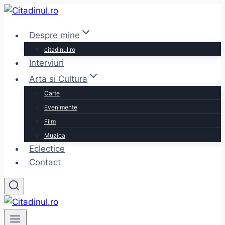
Skip
to
Despre mine
content
citadinul.ro
Interviuri
Arta si Cultura
Carte
Evenimente
Film
Muzica
Eclectice
Contact