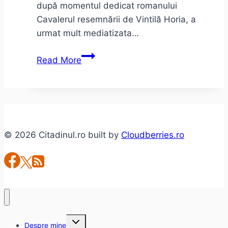
după momentul dedicat romanului
Cavalerul resemnării de Vintilă Horia, a
urmat mult mediatizata…
Două
Read More
lansări:
Cavalerul
resemnării
şi
Preţul
© 2026 Citadinul.ro built by
Cloudberries.ro
aurului.
Sinceritate
incomodă
Toggle
Despre mine
child