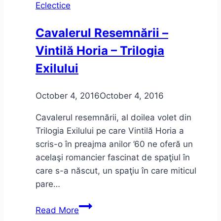
Eclectice
Lungu
–
Cavalerul Resemnării –
câteva
Vintilă Horia – Trilogia
aprecieri
anarhice
Exilului
(sau
anarhiste)
October 4, 2016
October 4, 2016
Cavalerul resemnării, al doilea volet din
Trilogia Exilului pe care Vintilă Horia a
scris-o în preajma anilor ’60 ne oferă un
acelaşi romancier fascinat de spaţiul în
care s-a născut, un spaţiu în care miticul
pare…
Cavalerul
Read More
Resemnării