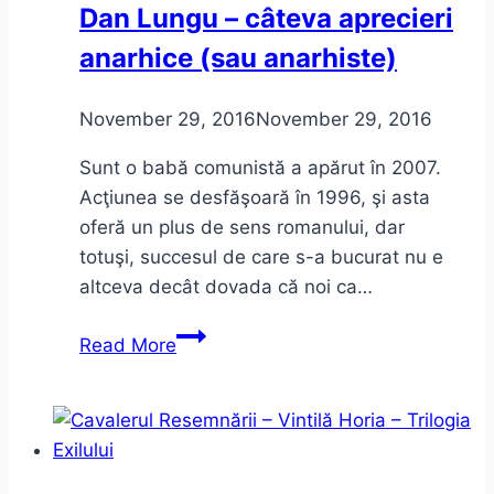
Dan Lungu – câteva aprecieri
anarhice (sau anarhiste)
November 29, 2016
November 29, 2016
Sunt o babă comunistă a apărut în 2007.
Acţiunea se desfăşoară în 1996, şi asta
oferă un plus de sens romanului, dar
totuşi, succesul de care s-a bucurat nu e
altceva decât dovada că noi ca…
Sunt
Read More
o
babă
comunistă
de
Dan