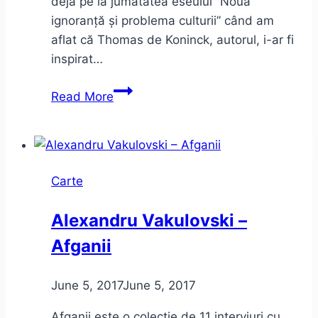
deja pe la jumătatea eseului ”Noua
ignoranță și problema culturii” când am
aflat că Thomas de Koninck, autorul, i-ar fi
inspirat…
Micul
Read More
Prinț,
Noua
ignoranță
și
Carte
problema
culturii
Alexandru Vakulovski –
Afganii
June 5, 2017
June 5, 2017
Afganii este o colecţie de 11 interviuri cu