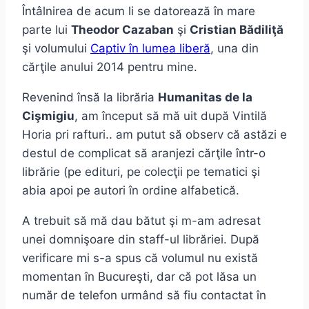
Întâlnirea de acum li se datorează în mare
parte lui
Theodor Cazaban
şi
Cristian Bădiliţă
şi volumului
Captiv în lumea liberă
, una din
cărţile anului 2014 pentru mine.
Revenind însă la librăria
Humanitas de la
Cişmigiu
, am început să mă uit după Vintilă
Horia pri rafturi.. am putut să observ că astăzi e
destul de complicat să aranjezi cărţile într-o
librărie (pe edituri, pe colecţii pe tematici şi
abia apoi pe autori în ordine alfabetică.
A trebuit să mă dau bătut şi m-am adresat
unei domnişoare din staff-ul librăriei. După
verificare mi s-a spus că volumul nu există
momentan în Bucureşti, dar că pot lăsa un
număr de telefon urmând să fiu contactat în