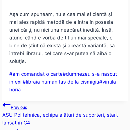
Aşa cum spuneam, nu e cea mai eficientă şi
mai ales rapidă metodă de a intra în posesia
unei cărţi, nu nici una neapărat inedită. Însă,
atunci când e vorba de titluri mai speciale, e
bine de ştiut că există şi această variantă, să
întrebi librarul, cel care s-ar putea să aibă o
soluţie.
Post
#
am comandat o carte
#
dumnezeu s-a nascut
Tags:
in exil
#
libraia humanitas de la cismigiu
#
vintila
horia
Post
Previous
ASU Politehnica, echipa alături de suporteri, start
navigation
lansat în C4