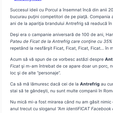
Succesul ideii cu Porcul a însemnat încă din anii 2
bucurau puţini competitori de pe piaţă. Compania a
ani de la apariţia brandului Antrefrig să readucă î
Deşi era o campanie aniversară de 100 de ani, Hamé 
Pateu de Ficat de la Antrefrig care conţine cu 35%
repetând la nesfârşit Ficat, Ficat, Ficat, Ficat… în 
Acum să vă spun de ce vorbesc astăzi despre
Ant
Ficat
şi m-am întrebat de ce apare doar un porc, nu 
loc şi de alte “personaje”.
Ca să mă lămuresc dacă cei de la
Antrefrig
au cum
stai să te gândeşti, nu sunt multe companii în Rom
Nu mică mi-a fost mirarea când nu am găsit nimic de
anul trecut cu sloganul
“Am identiFICAT Facebook c