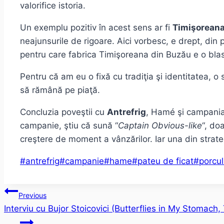
valorifice istoria.
Un exemplu pozitiv în acest sens ar fi
Timişorean
neajunsurile de rigoare. Aici vorbesc, e drept, din
pentru care fabrica Timişoreana din Buzău e o bla
Pentru că am eu o fixă cu tradiţia şi identitatea, o
să rămână pe piaţă.
Concluzia poveştii cu
Antrefrig
, Hamé şi campania P
campanie, ştiu că sună “
Captain Obvious-like
“, do
creştere de moment a vânzărilor. Iar una din strategi
Post
#
antrefrig
#
campanie
#
hame
#
pateu de ficat
#
porcul
Tags:
Post
Previous
Interviu cu Bujor Stoicovici (Butterflies in My Stomach, 
navigation