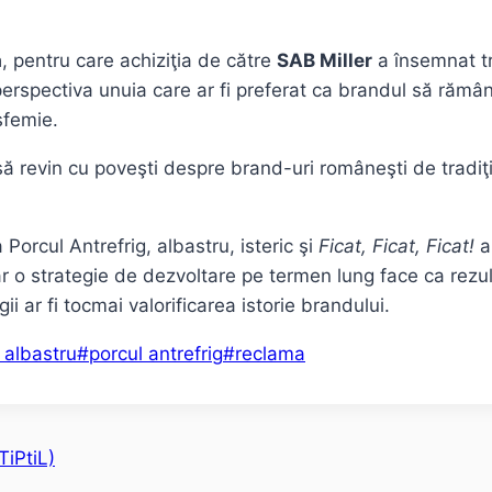
a
, pentru care achiziţia de către
SAB Miller
a însemnat tr
 perspectiva unuia care ar fi preferat ca brandul să rămâ
sfemie.
 să revin cu poveşti despre brand-uri româneşti de tradiţi
orcul Antrefrig, albastru, isteric şi
Ficat, Ficat, Ficat!
ar
ar o strategie de dezvoltare pe termen lung face ca rezul
i ar fi tocmai valorificarea istorie brandului.
 albastru
#
porcul antrefrig
#
reclama
TiPtiL)