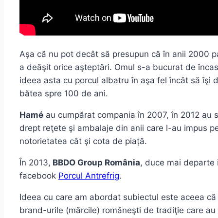
Aşa că nu pot decât să presupun că în anii 2000 p
a deăşit orice aşteptări. Omul s-a bucurat de înca
ideea asta cu porcul albatru în aşa fel încât să îşi
bătea spre 100 de ani.
Hamé
au cumpărat compania în 2007, în 2012 au se
drept reţete şi ambalaje din anii care l-au impus pe 
notorietatea cât şi cota de piață.
În 2013,
BBDO Group România
, duce mai departe i
facebook
Porcul Antrefrig
.
Ideea cu care am abordat subiectul este aceea că d
brand-urile (mărcile) româneşti de tradiţie care au