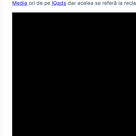
Media
ori de pe
IQads
dar acelea se referă la recl