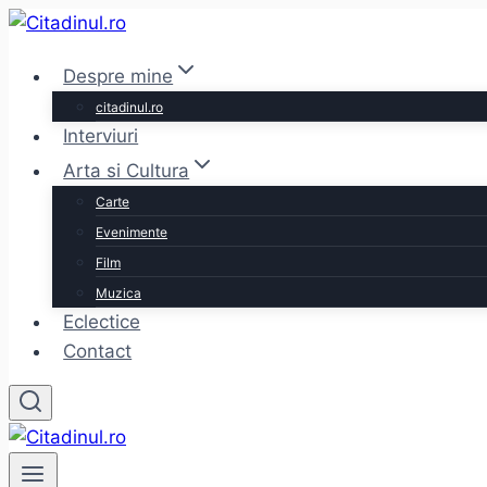
Skip
to
Despre mine
content
citadinul.ro
Interviuri
Arta si Cultura
Carte
Evenimente
Film
Muzica
Eclectice
Contact