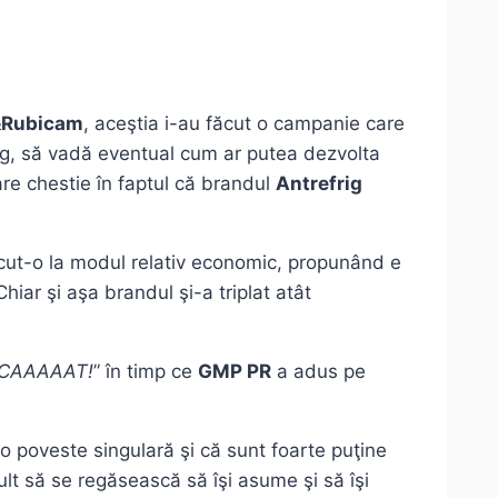
&Rubicam
, aceştia i-au făcut o campanie care
ng, să vadă eventual cum ar putea dezvolta
mare chestie în faptul că brandul
Antrefrig
cut-o la modul relativ economic, propunând e
hiar şi aşa brandul şi-a triplat atât
FICAAAAAT!
” în timp ce
GMP PR
a adus pe
o poveste singulară şi că sunt foarte puţine
lt să se regăsească să îşi asume şi să îşi