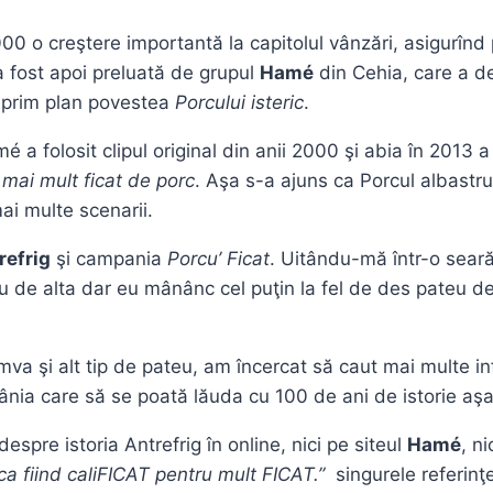
000 o creştere importantă la capitolul vânzări, asigurînd
 fost apoi preluată de grupul
Hamé
din Cehia, care a d
n prim plan povestea
Porcului isteric
.
a folosit clipul original din anii 2000 şi abia în 2013 
 mai mult ficat de porc
. Aşa s-a ajuns ca Porcul albastru
mai multe scenarii.
refrig
şi campania
Porcu’ Ficat
. Uitându-mă într-o sear
de alta dar eu mânânc cel puţin la fel de des pateu de f
va şi alt tip de pateu, am încercat să caut mai multe in
ânia care să se poată lăuda cu 100 de ani de istorie aşa
spre istoria Antrefrig în online, nici pe siteul
Hamé
, n
a fiind caliFICAT pentru mult FICAT.”
singurele referinţ