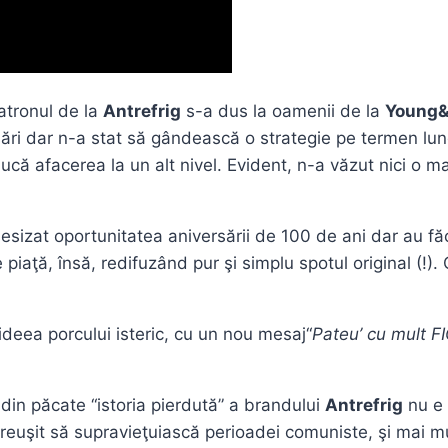
atronul de la
Antrefrig
s-a dus la oamenii de la
Young
sări dar n-a stat să gândească o strategie pe termen lu
 ducă afacerea la un alt nivel. Evident, n-a văzut nici o 
sizat oportunitatea aniversării de 100 de ani dar au fă
piaţă, însă, redifuzând pur şi simplu spotul original (!). C
deea porcului isteric, cu un nou mesaj“
Pateu’ cu mult 
in păcate “istoria pierdută” a brandului
Antrefrig
nu e 
 reuşit să supravieţuiască perioadei comuniste, şi mai mu