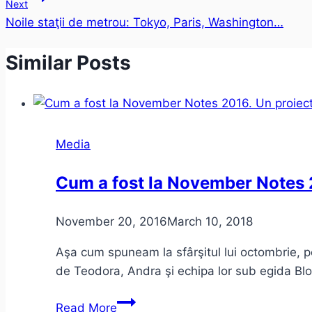
Next
Noile staţii de metrou: Tokyo, Paris, Washington…
Similar Posts
Media
Cum a fost la November Notes 
November 20, 2016
March 10, 2018
Aşa cum spuneam la sfârşitul lui octombrie, 
de Teodora, Andra şi echipa lor sub egida Bl
Cum
Read More