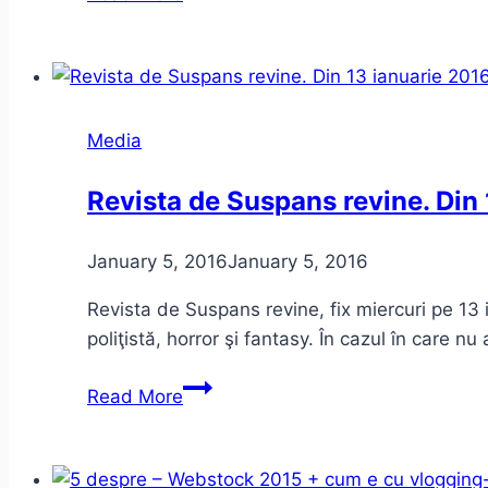
a
fost
la
November
Notes
Media
2016.
Un
Revista de Suspans revine. Din
proiect
BloggingTM
January 5, 2016
January 5, 2016
2.1
Revista de Suspans revine, fix miercuri pe 13
poliţistă, horror şi fantasy. În cazul în care nu
Revista
Read More
de
Suspans
revine.