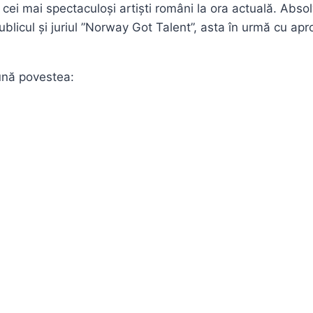
ei mai spectaculoși artiști români la ora actuală. Absol
publicul și juriul ”Norway Got Talent”, asta în urmă cu ap
ună povestea: