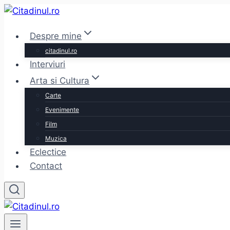
Skip
to
Despre mine
content
citadinul.ro
Interviuri
Arta si Cultura
Carte
Evenimente
Film
Muzica
Eclectice
Contact