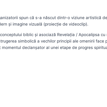
anizatorii spun că s-a născut dintr-o viziune artistică d
rn și imagine vizuală (proiecție de videoclip).
onceptului biblic și asociază Revelația / Apocalipsa cu r
ugerea simbolică a vechilor principii ale omenirii face p
act momentul declanșator al unei etape de progres spiritua