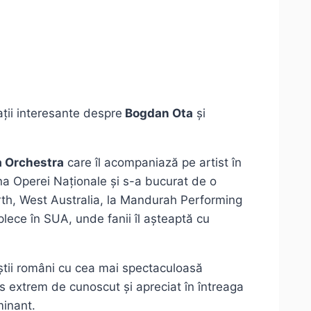
ții interesante despre
Bogdan Ota
și
 Orchestra
care îl acompaniază pe artist în
ena Operei Naționale și s-a bucurat de o
Perth, West Australia, la Mandurah Performing
plece în SUA, unde fanii îl așteaptă cu
știi români cu cea mai spectaculoasă
ns extrem de cunoscut și apreciat în întreaga
minant.