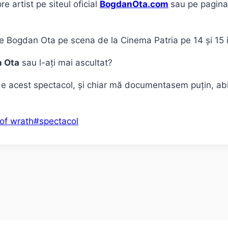
e artist pe siteul oficial
BogdanOta.com
sau pe pagina,
pe Bogdan Ota pe scena de la Cinema Patria pe 14 și 15 
 Ota
sau l-ați mai ascultat?
 de acest spectacol, și chiar mă documentasem puțin, a
of wrath
#
spectacol