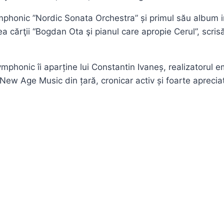
mphonic ”Nordic Sonata Orchestra” și primul său album
ea cărţii “Bogdan Ota şi pianul care apropie Cerul”, scris
mphonic îi aparține lui Constantin Ivaneș, realizatorul e
e New Age Music din țară, cronicar activ și foarte apreci