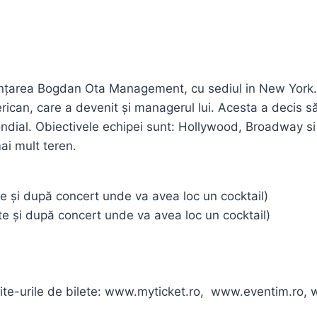
ințarea Bogdan Ota Management, cu sediul in New York. En
erican, care a devenit și managerul lui. Acesta a decis s
ondial. Obiectivele echipei sunt: Hollywood, Broadway si 
i mult teren.
te și după concert unde va avea loc un cocktail)
te și după concert unde va avea loc un cocktail)
te-urile de bilete: www.myticket.ro, www.eventim.ro, w