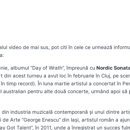
ul video de mai sus, pot citi în cele ce urmează informa
a:
unie, albumul ”Day of Wrath”, împreună cu
Nordic Sonata
t din acest turneu a avut loc în februarie în Cluj, pe sc
 în timp record). În luna martie artistul a concertat în 
tul australian pentru alte două concerte, urmând apoi să 
din industria muzicală contemporană și unul dintre arti
ii de Arte ”George Enescu” din Iași, artistul român a aju
y Got Talent”, în 2011, unde a înregistrat un succes ful