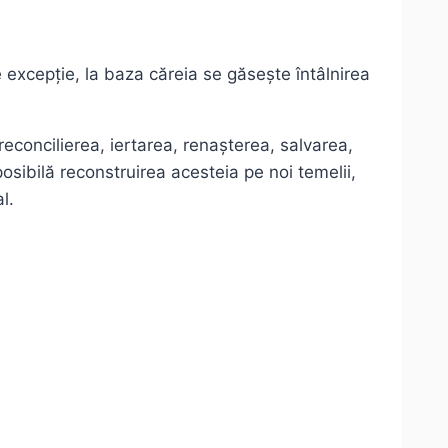
e excepție, la baza căreia se găsește întâlnirea
econcilierea, iertarea, renașterea, salvarea,
osibilă reconstruirea acesteia pe noi temelii,
l.