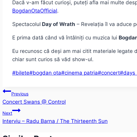
Dacă v-am făcut curioși, puteți afla mai multe despr
BogdanOtaOfficial
.
Spectacolul
Day of Wrath
– Revelația îl va aduce 
E prima dată când vă întâlniți cu muzica lui
Bogdan
Eu recunosc că deși am mai citit materiale legate
chiar sunt curios să văd show-ul.
Post
#
bilete
#
bogdan ota
#
cinema patria
#
concert
#
days 
Tags:
Post
Previous
Concert Swans @ Control
navigation
Next
Interviu – Radu Barna / The Thirteenth Sun