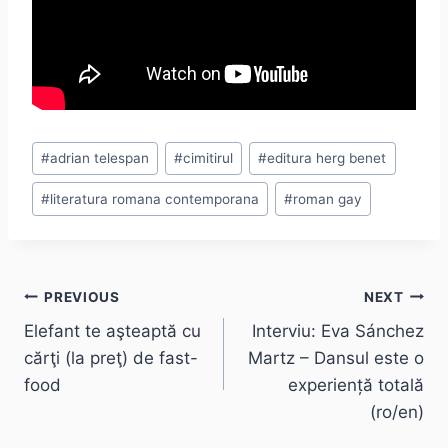
Post
#
adrian telespan
#
cimitirul
#
editura herg benet
Tags:
#
literatura romana contemporana
#
roman gay
Post
PREVIOUS
NEXT
Elefant te aşteaptă cu
Interviu: Eva Sánchez
navigation
cărţi (la preţ) de fast-
Martz – Dansul este o
food
experiență totală
(ro/en)