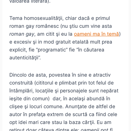
valoarea literară).
Tema homosexualităţii, chiar dacă e primul
roman gay românesc (nu ştiu cum vine asta
roman gay
, am citit şi eu la
oameni ma în temă
)
e excesiv şi in mod gratuit etalată mult prea
explicit, fie “programatic” fie “în căutarea
autenticităţii”.
Dincolo de asta, povestea în sine e atractiv
construită (cititorul e plimbat prin tot felul de
întâmplări, locaţiile şi personajele sunt nepărat
ieşite din comun) dar, în acelaşi abundă în
clişee şi locuri comune. Anunţate de altfel de
autor în prefaţa extrem de scurtă ca fiind cele
opt idei mari care stau la baza cărţii. Eu am
reţinut doar câteva dintre ele:
oamenii pot fi