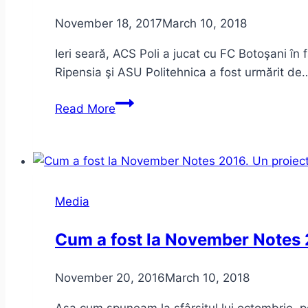
November 18, 2017
March 10, 2018
Ieri seară, ACS Poli a jucat cu FC Botoşani în
Ripensia şi ASU Politehnica a fost urmărit de
Timişorenii
Read More
ăştia
nici
la
meciuri
nu
Media
mai
merg!
Cum a fost la November Notes 
November 20, 2016
March 10, 2018
Aşa cum spuneam la sfârşitul lui octombrie, 