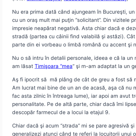
Nu era prima dată când ajungeam în Bucureşti, un or
cu un oraş mult mai puţin “solicitant”. Din vizitele
impresie neapărat negativă. Asta chiar dacă e dezor
stradă (partea cu câinii find valabilă şi astăzi). C
parte din ei vorbeau o limbă română cu accent şi 
Nu o să intru în detalii personale, ideea e că la 
am lăsat
Timişoara “mea
” şi m-am adaptat la un g
Aş fi ipocrit să mă plâng de cât de greu a fost să m
Am lucrat mai bine de un an de acasă, aşa că nu m
fac asta zilnic în întreaga lume), iar apoi am avut 
personalitate. Pe de altă parte, chiar dacă îmi lips
descopăr farmecul de a locui la etajul 9.
Chiar dacă şi acum “strada” mi se pare agresivă şi c
generalizezi atunci când te referi la locuitorii unui