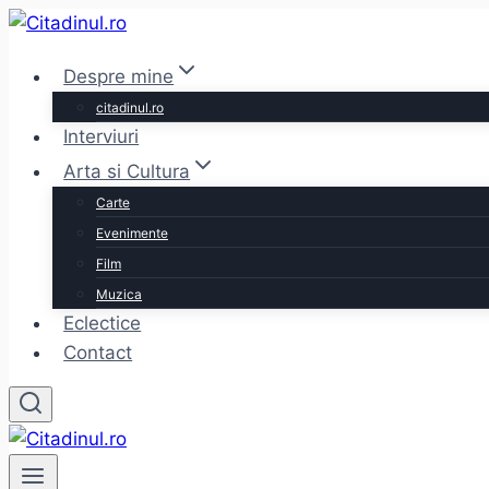
Skip
to
Despre mine
content
citadinul.ro
Interviuri
Arta si Cultura
Carte
Evenimente
Film
Muzica
Eclectice
Contact