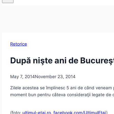
Retorice
După nişte ani de Bucureş
May 7, 2014
November 23, 2014
Zilele acestea se împlinesc 5 ani de când veneam p
moment bun pentru câteva consideraţii legate de or
(foto:
ultimul-etaj.ro
,
facebook.com/UltimulEtaj
)