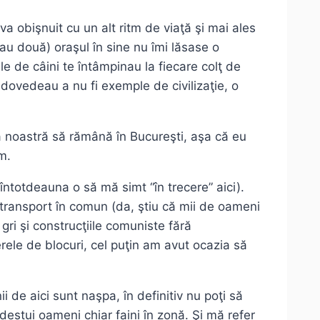
 obişnuit cu un alt ritm de viaţă şi mai ales
sau două) oraşul în sine nu îmi lăsase o
e de câini te întâmpinau la fiecare colţ de
 dovedeau a nu fi exemple de civilizaţie, o
ia noastră să rămână în Bucureşti, aşa că eu
m.
întotdeauna o să mă simt “în trecere” aici).
transport în comun (da, ştiu că mii de oameni
gri şi construcţiile comuniste fără
erele de blocuri, cel puţin am avut ocazia să
 de aici sunt naşpa, în definitiv nu poţi să
 destui oameni chiar faini în zonă. Şi mă refer