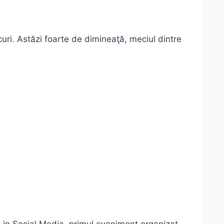
uri. Astăzi foarte de dimineaţă, meciul dintre
 in Social Media, primul eveniment organizat