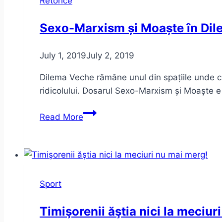
Retorice
Literaturii
Române
Sexo-Marxism și Moaște în Dil
July 1, 2019
July 2, 2019
Dilema Veche rămâne unul din spațiile unde co
ridicolului. Dosarul Sexo-Marxism și Moaște e
Sexo-
Read More
Marxism
și
Moaște
în
Dilema
Sport
Veche
+
Timişorenii ăştia nici la meciur
Dictatură