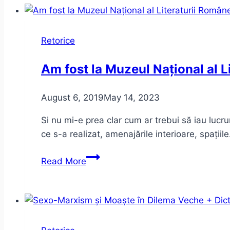
Retorice
Am fost la Muzeul Național al L
August 6, 2019
May 14, 2023
Si nu mi-e prea clar cum ar trebui să iau lucru
ce s-a realizat, amenajările interioare, spațiil
Am
Read More
fost
la
Muzeul
Național
al