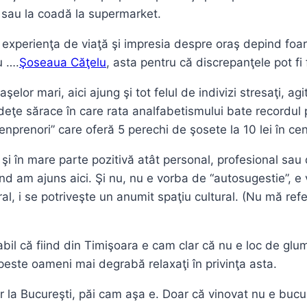
in sau la coadă la supermarket.
 experienţa de viaţă şi impresia despre oraş depind foarte
u ….
Şoseaua Căţelu
, asta pentru că discrepanţele pot fi 
elor mari, aici ajung şi tot felul de indivizi stresaţi, ag
deţe sărace în care rata analfabetismului bate recordul
nprenori” care oferă 5 perechi de şosete la 10 lei în cent
şi în mare parte pozitivă atât personal, profesional sau 
 am ajuns aici. Şi nu, nu e vorba de “autosugestie”, e v
, i se potriveşte un anumit spaţiu cultural. (Nu mă refer a
abil că fiind din Timişoara e cam clar că nu e loc de gl
peste oameni mai degrabă relaxaţi în privinţa asta.
r la Bucureşti, păi cam aşa e. Doar că vinovat nu e bucur