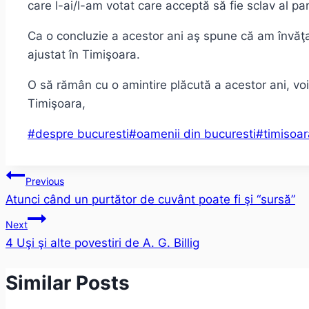
care l-ai/l-am votat care acceptă să fie sclav al par
Ca o concluzie a acestor ani aş spune că am învăţat
ajustat în Timişoara.
O să rămân cu o amintire plăcută a acestor ani, vo
Timişoara,
Post
#
despre bucuresti
#
oamenii din bucuresti
#
timisoar
Tags:
Post
Previous
Atunci când un purtător de cuvânt poate fi şi “sursă”
navigation
Next
4 Uşi şi alte povestiri de A. G. Billig
Similar Posts