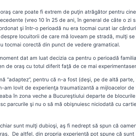
aş care poate fi extrem de puţin atrăgător pentru cineva
 precedente (vreo 10 în 25 de ani, în general de câte o zi 
donat şi într-o perioadă nu era tocmai curat iar cârduril
ât despre locuitorii de care mă loveam pe stradă, mulţi se
nu tocmai corectă din punct de vedere gramatical.
un moment dat am luat decizia ca pentru o perioadă famil
en de oraş cu totul diferit faţă de ce mai experimentase
ă “adaptez”, pentru că n-a fost (deşi, pe de altă parte, 
-am lovit de experienţa traumatizantă a mijloacelor de 
treaba în zona veche a Bucureştiului departe de blocurile 
esc parcurile şi nu o să mă obişnuiesc niciodată cu carti
hiar sunt mulţi dubioşi, aş fi nedrept să spun că oamenii
 oraş. De altfel, din propria experienţă pot spune că sunt