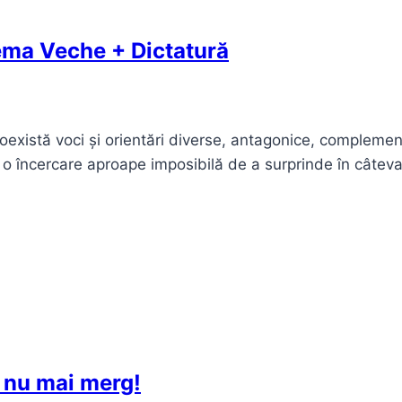
ema Veche + Dictatură
există voci și orientări diverse, antagonice, complement
 o încercare aproape imposibilă de a surprinde în câtev
i nu mai merg!