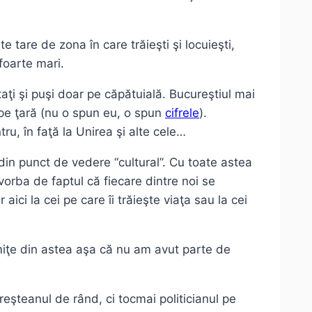
 tare de zona în care trăieşti şi locuieşti,
foarte mari.
itaţi şi puşi doar pe căpătuială. Bucureştiul mai
 pe ţară (nu o spun eu, o spun
cifrele
).
ru, în faţă la Unirea şi alte cele…
din punct de vedere “cultural”. Cu toate astea
orba de faptul că fiecare dintre noi se
ici la cei pe care îi trăieşte viaţa sau la cei
umiţe din astea aşa că nu am avut parte de
eşteanul de rând, ci tocmai politicianul pe