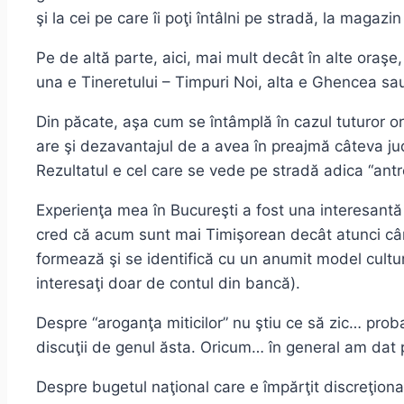
şi la cei pe care îi poţi întâlni pe stradă, la magaz
Pe de altă parte, aici, mai mult decât în alte oraşe,
una e Tineretului – Timpuri Noi, alta e Ghencea sa
Din păcate, aşa cum se întâmplă în cazul tuturor oraş
are şi dezavantajul de a avea în preajmă câteva ju
Rezultatul e cel care se vede pe stradă adica “antre
Experienţa mea în Bucureşti a fost una interesantă 
cred că acum sunt mai Timişorean decât atunci când
formează şi se identifică cu un anumit model cultural
interesaţi doar de contul din bancă).
Despre “aroganţa miticilor” nu ştiu ce să zic… prob
discuţii de genul ăsta. Oricum… în general am dat 
Despre bugetul naţional care e împărţit discreţiona