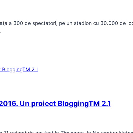
 faţa a 300 de spectatori, pe un stadion cu 30.000 de loc
…
2016. Un proiect BloggingTM 2.1
pe 11 noiembrie am fost la Timişoara, la November Notes