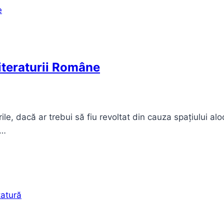
iteraturii Române
rile, dacă ar trebui să fiu revoltat din cauza spațiului al
e…