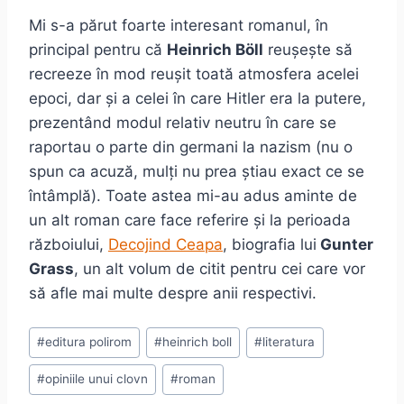
Mi s-a părut foarte interesant romanul, în
principal pentru că
Heinrich Böll
reușește să
recreeze în mod reușit toată atmosfera acelei
epoci, dar și a celei în care Hitler era la putere,
prezentând modul relativ neutru în care se
raportau o parte din germani la nazism (nu o
spun ca acuză, mulți nu prea știau exact ce se
întâmplă). Toate astea mi-au adus aminte de
un alt roman care face referire și la perioada
războiului,
Decojind Ceapa
, biografia lui
Gunter
Grass
, un alt volum de citit pentru cei care vor
să afle mai multe despre anii respectivi.
Post
#
editura polirom
#
heinrich boll
#
literatura
Tags:
#
opiniile unui clovn
#
roman