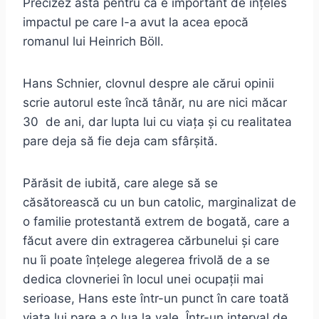
Precizez asta pentru că e important de înțeles
impactul pe care l-a avut la acea epocă
romanul lui Heinrich Böll.
Hans Schnier, clovnul despre ale cărui opinii
scrie autorul este încă tânăr, nu are nici măcar
30 de ani, dar lupta lui cu viața și cu realitatea
pare deja să fie deja cam sfârșită.
Părăsit de iubită, care alege să se
căsătorească cu un bun catolic, marginalizat de
o familie protestantă extrem de bogată, care a
făcut avere din extragerea cărbunelui și care
nu îi poate înțelege alegerea frivolă de a se
dedica clovneriei în locul unei ocupații mai
serioase, Hans este într-un punct în care toată
viața lui pare a o lua la vale. Într-un interval de