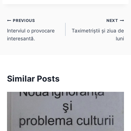
Post
PREVIOUS
NEXT
Interviul o provocare
Taximetriștii și ziua de
navigation
interesantă.
luni
Similar Posts