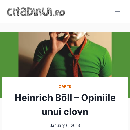
Skip
to
content
CARTE
Heinrich Böll – Opiniile
unui clovn
January 6, 2013