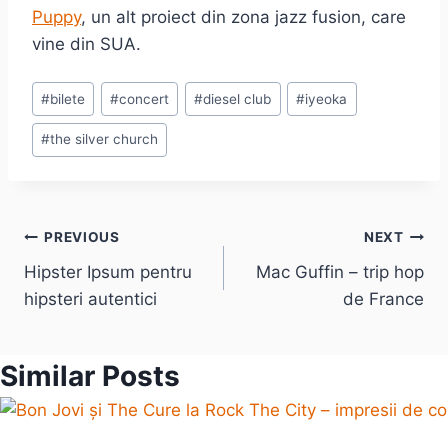
Puppy
, un alt proiect din zona jazz fusion, care
vine din SUA.
Post
#
bilete
#
concert
#
diesel club
#
iyeoka
Tags:
#
the silver church
Post
PREVIOUS
NEXT
Hipster Ipsum pentru
Mac Guffin – trip hop
navigation
hipsteri autentici
de France
Similar Posts