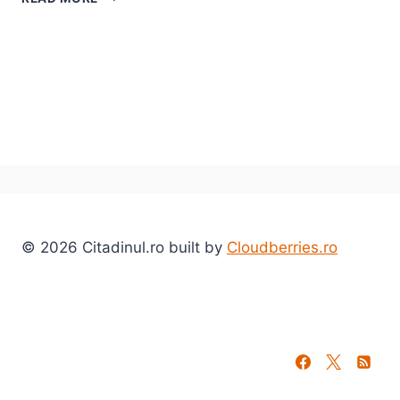
JOVI
ȘI
THE
CURE
LA
ROCK
THE
CITY
–
IMPRESII
DE
CONCERT
© 2026 Citadinul.ro built by
Cloudberries.ro