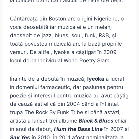
la concert dar o cam ascult de niște ore deja.
Cântăreața din Boston are origini Nigeriene, o
voce deosebită iar muzica ei e un melanj
deosebit de jazz, blues, soul, funk, R&B, și
toată povestea muzicală are la bază propriile-i
versuri. De altfel, Iyeoka a câștigat în 2009
locul doi la Individual World Poetry Slam.
Înainte de a debuta în muzică,
Iyeoka
a lucrat
în domeniul farmaceutic, dar pasiunea pentru
poezie și interesul pentru muzică au avut câștig
de cauză astfel că din 2004 când a înființat
trupa The Rock By Funk Tribe și până astăzi,
artista a lansat trei albume
Black & Blues
chiar
în anul de debut,
Hum the Bass Line
în 2007 și
Say Yes
în 2010. În 2011 afost nominalizată la