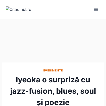
Skip
to
content
EVENIMENTE
Iyeoka o surpriză cu
jazz-fusion, blues, soul
și poezie