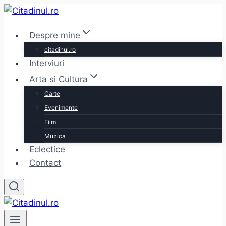
Skip
to
Despre mine
content
citadinul.ro
Interviuri
Arta si Cultura
Carte
Evenimente
Film
Muzica
Eclectice
Contact