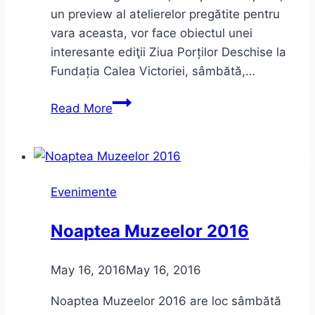
un preview al atelierelor pregătite pentru
vara aceasta, vor face obiectul unei
interesante ediţii Ziua Porților Deschise la
Fundația Calea Victoriei, sâmbătă,…
Ziua
Read More
Porților
Deschise
–
Fundația
Evenimente
Calea
Victoriei
Noaptea Muzeelor 2016
–
iunie
May 16, 2016
May 16, 2016
2016
–
Noaptea Muzeelor 2016 are loc sâmbătă
program