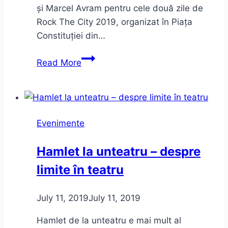
și Marcel Avram pentru cele două zile de
Rock The City 2019, organizat în Piața
Constituției din…
Bon
Read More
Jovi
și
The
Cure
Evenimente
la
Rock
Hamlet la unteatru – despre
The
limite în teatru
City
–
impresii
July 11, 2019
July 11, 2019
de
Hamlet de la unteatru e mai mult al
concert