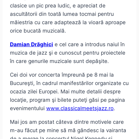
clasice un pic prea ludic, e apreciat de
ascultătorii din toată lumea tocmai pentru
măiestria cu care adaptează la vioară aproape
orice bucată muzicală.
Damian Drăghici
e cel care a introdus naiul în
muzica de jazz şi e cunoscut pentru proiectele
în care genurile muzicale sunt depăşite.
Cei doi vor concerta împreună pe 8 mai la
Bucureşti, în cadrul manifestărilor organizate cu
ocazia zilei Europei. Mai multe detalii despre
locaţie, program şi bilete puteţi găsi pe pagina
evenimentului
www.classicalmeetsjazz.ro
.
Mai jos am postat câteva dintre motivele care
m-au făcut pe mine să mă gândesc la vairanta
de a merge la concertul Nigel Kennedy și