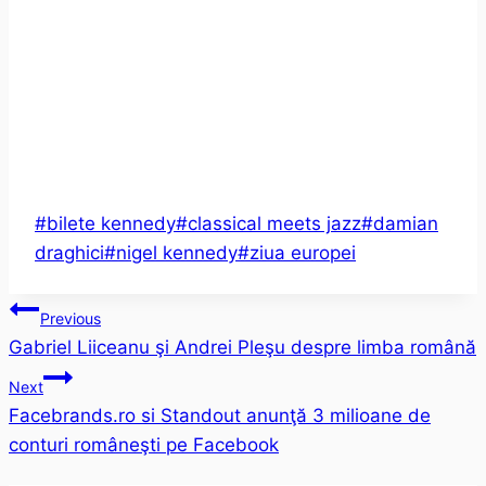
Post
#
bilete kennedy
#
classical meets jazz
#
damian
Tags:
draghici
#
nigel kennedy
#
ziua europei
Post
Previous
Gabriel Liiceanu şi Andrei Pleşu despre limba română
navigation
Next
Facebrands.ro si Standout anunţă 3 milioane de
conturi româneşti pe Facebook