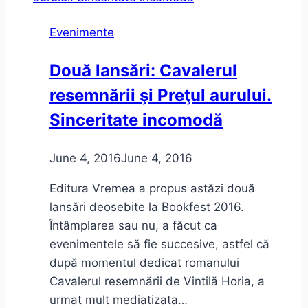
ca
Evenimente
să
revin
Două lansări: Cavalerul
în
resemnării şi Preţul aurului.
Timişoara:
November
Sinceritate incomodă
Notes
in
June 4, 2016
June 4, 2016
Social
Media
Editura Vremea a propus astăzi două
lansări deosebite la Bookfest 2016.
Întâmplarea sau nu, a făcut ca
evenimentele să fie succesive, astfel că
după momentul dedicat romanului
Cavalerul resemnării de Vintilă Horia, a
urmat mult mediatizata…