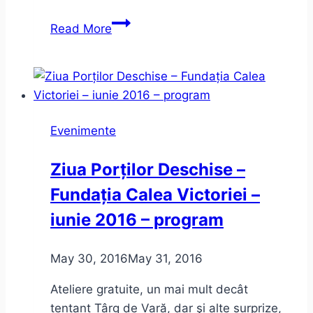
Două
Read More
lansări:
Cavalerul
resemnării
şi
Preţul
Evenimente
aurului.
Sinceritate
Ziua Porților Deschise –
incomodă
Fundația Calea Victoriei –
iunie 2016 – program
May 30, 2016
May 31, 2016
Ateliere gratuite, un mai mult decât
tentant Târg de Vară, dar şi alte surprize,