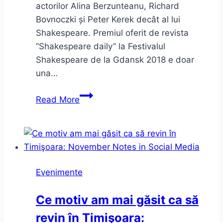
actorilor Alina Berzunteanu, Richard
Bovnoczki și Peter Kerek decât al lui
Shakespeare. Premiul oferit de revista
”Shakespeare daily” la Festivalul
Shakespeare de la Gdansk 2018 e doar
una…
Hamlet
Read More
la
unteatru
–
despre
limite
Evenimente
în
teatru
Ce motiv am mai găsit ca să
revin în Timişoara: