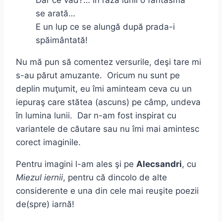
Dar ce vad?… în raza lunii o fantasmă
se arată…
E un lup ce se alungă după prada-i
spăimântată!
Nu mă pun să comentez versurile, deşi tare mi
s-au părut amuzante. Oricum nu sunt pe
deplin muţumit, eu îmi aminteam ceva cu un
iepuraş care stătea (ascuns) pe câmp, undeva
în lumina lunii. Dar n-am fost inspirat cu
variantele de căutare sau nu îmi mai amintesc
corect imaginile.
Pentru imagini l-am ales şi pe
Alecsandri
, cu
Miezul iernii
, pentru că dincolo de alte
considerente e una din cele mai reuşite poezii
de(spre) iarnă!