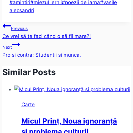
Post
#
amintiri
#
miezul iernii
#
poezii de iarna
#
vasile
Tags:
alecsandri
Post
Previous
Ce vrei să te faci când o să fii mare?!
navigation
Next
Pro si contra: Studentii si munca.
Similar Posts
Carte
Micul Prinț, Noua ignoranță
și problema culturii