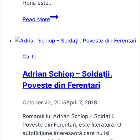
Horia este…
Dumnezeu
Read More
s-
a
născut
în
Carte
exil
–
Adrian Schiop – Soldaţii.
Vintilă
Poveste din Ferentari
Horia
October 20, 2015
April 7, 2018
Romanul lui Adrian Schiop – Soldaţii.
Poveste din Ferentari, este literatură. O
autoficţiune interesantă care nu îşi