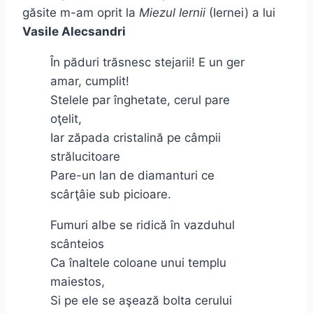
găsite m-am oprit la
Miezul Iernii
(Iernei) a lui
Vasile Alecsandri
În păduri trăsnesc stejarii! E un ger
amar, cumplit!
Stelele par înghetate, cerul pare
oţelit,
Iar zăpada cristalină pe câmpii
strălucitoare
Pare-un lan de diamanturi ce
scârţâie sub picioare.
Fumuri albe se ridică în vazduhul
scânteios
Ca înaltele coloane unui templu
maiestos,
Si pe ele se aşează bolta cerului