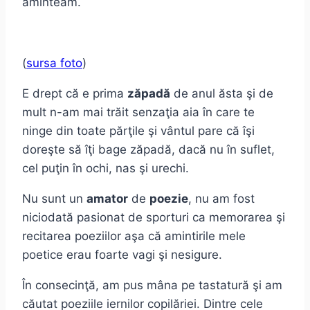
aminteam.
(
sursa foto
)
E drept că e prima
zăpadă
de anul ăsta şi de
mult n-am mai trăit senzaţia aia în care te
ninge din toate părţile şi vântul pare că îşi
doreşte să îţi bage zăpadă, dacă nu în suflet,
cel puţin în ochi, nas şi urechi.
Nu sunt un
amator
de
poezie
, nu am fost
niciodată pasionat de sporturi ca memorarea şi
recitarea poeziilor aşa că amintirile mele
poetice erau foarte vagi şi nesigure.
În consecinţă, am pus mâna pe tastatură şi am
căutat poeziile iernilor copilăriei. Dintre cele