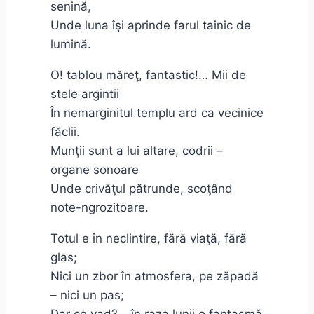
senină,
Unde luna îşi aprinde farul tainic de
lumină.
O! tablou măreţ, fantastic!… Mii de
stele argintii
În nemarginitul templu ard ca vecinice
făclii.
Munţii sunt a lui altare, codrii –
organe sonoare
Unde crivăţul pătrunde, scoţând
note-ngrozitoare.
Totul e în neclintire, fără viaţă, fără
glas;
Nici un zbor în atmosfera, pe zăpadă
– nici un pas;