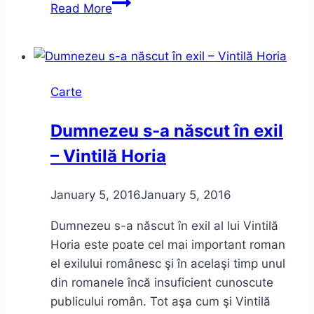
Sunt
Read More
o
babă
comunistă
de
Carte
Dan
Lungu
Dumnezeu s-a născut în exil
–
– Vintilă Horia
câteva
aprecieri
anarhice
January 5, 2016
January 5, 2016
(sau
Dumnezeu s-a născut în exil al lui Vintilă
anarhiste)
Horia este poate cel mai important roman
el exilului românesc şi în acelaşi timp unul
din romanele încă insuficient cunoscute
publicului român. Tot aşa cum şi Vintilă