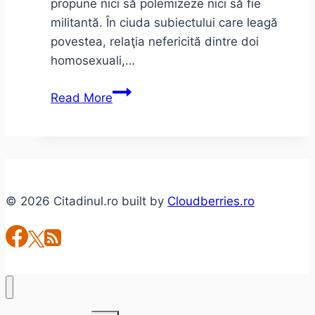
propune nici să polemizeze nici să fie
militantă. În ciuda subiectului care leagă
povestea, relaţia nefericită dintre doi
homosexuali,…
Adrian
Read More
Schiop
–
Soldaţii.
Poveste
din
© 2026 Citadinul.ro built by
Cloudberries.ro
Ferentari