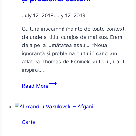
July 12, 2019
July 12, 2019
Cultura înseamnă înainte de toate context,
de unde și titlul curajos de mai sus. Eram
deja pe la jumătatea eseului ”Noua
ignoranță și problema culturii” când am
aflat că Thomas de Koninck, autorul, i-ar fi
inspirat…
Micul
Read More
Prinț,
Noua
ignoranță
și
Carte
problema
culturii