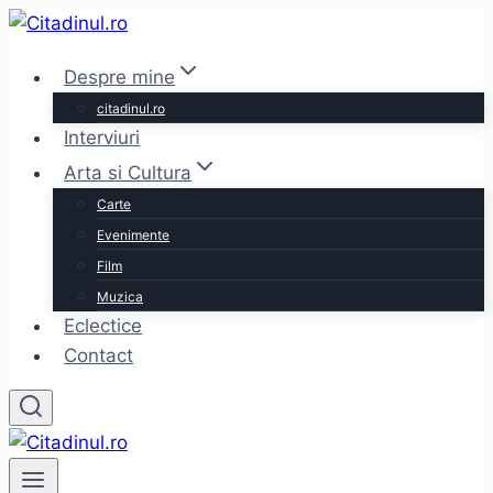
Skip
to
Despre mine
content
citadinul.ro
Interviuri
Arta si Cultura
Carte
Evenimente
Film
Muzica
Eclectice
Contact