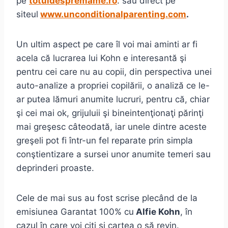
pe
totuldespremame.ro
. sau direct pe
siteul
www.unconditionalparenting.com
.
Un ultim aspect pe care îl voi mai aminti ar fi
acela că lucrarea lui Kohn e interesantă şi
pentru cei care nu au copii, din perspectiva unei
auto-analize a propriei copilării, o analiză ce le-
ar putea lămuri anumite lucruri, pentru că, chiar
şi cei mai ok, grijuluii şi bineintenţionaţi părinţi
mai greşesc câteodată, iar unele dintre aceste
greşeli pot fi într-un fel reparate prin simpla
conştientizare a sursei unor anumite temeri sau
deprinderi proaste.
Cele de mai sus au fost scrise plecând de la
emisiunea Garantat 100% cu
Alfie Kohn
, în
cazul în care voi citi şi cartea o să revin.