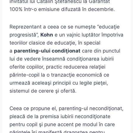
invitatul lui Cătălin Ştefănescu la Garantat
100% într-o emisiune difuzată în decembrie.
Reprezentant a ceea ce se numeşte “educaţie
progresistă”,
Kohn
e un vajnic luptător împotriva
teoriilor clasice de educaţie, în special
a
parenting-ului condiţionat
care din punctul
lui de vedere înseamnă condiţionarea iubirii
oferite copiilor, practic reducerea relaţiei
părinte-copil la o tranzacţie economică ce
urmează aceleaşi principii cu legile pieţei,
sistemul de cerere şi ofertă.
Ceea ce propune el, parenting-ul necondiţionat,
pleacă de la premisa iubirii necondiţionate
pentru copil şi pune accent pe modul în care
părintele îşi manifestă dragostea pentru