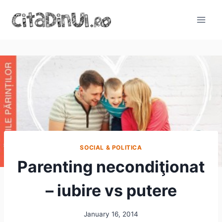
Skip
to
content
SOCIAL & POLITICA
Parenting necondiţionat
– iubire vs putere
January 16, 2014