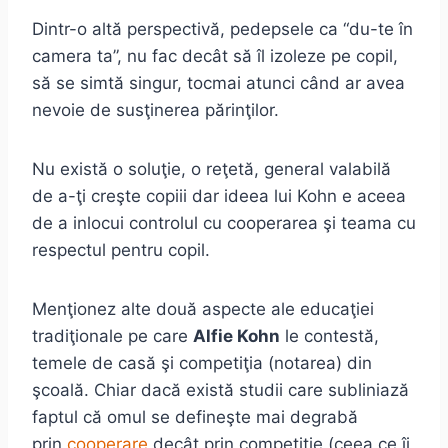
Dintr-o altă perspectivă, pedepsele ca “du-te în
camera ta”, nu fac decât să îl izoleze pe copil,
să se simtă singur, tocmai atunci când ar avea
nevoie de susţinerea părinţilor.
Nu există o soluţie, o reţetă, general valabilă
de a-ţi creşte copiii dar ideea lui Kohn e aceea
de a inlocui controlul cu cooperarea şi teama cu
respectul pentru copil.
Menţionez alte două aspecte ale educaţiei
tradiţionale pe care
Alfie Kohn
le contestă,
temele de casă şi competiţia (notarea) din
şcoală. Chiar dacă există studii care subliniază
faptul că omul se defineşte mai degrabă
prin
cooperare
decât prin competiţie (ceea ce îi