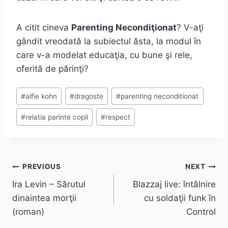
A citit cineva
Parenting Necondiţionat
? V-aţi
gândit vreodată la subiectul ăsta, la modul în
care v-a modelat educaţia, cu bune şi rele,
oferită de părinţi?
Post
#
alfie kohn
#
dragoste
#
parenting neconditionat
Tags:
#
relatia parinte copil
#
respect
Post
PREVIOUS
NEXT
Ira Levin – Sărutul
Blazzaj live: întâlnire
navigation
dinaintea morţii
cu soldaţii funk în
(roman)
Control