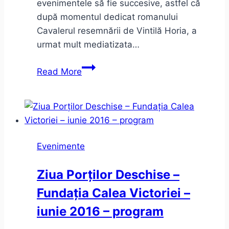
evenimentele să fie succesive, astfel că
după momentul dedicat romanului
Cavalerul resemnării de Vintilă Horia, a
urmat mult mediatizata…
Două
Read More
lansări:
Cavalerul
resemnării
şi
Preţul
Evenimente
aurului.
Sinceritate
Ziua Porților Deschise –
incomodă
Fundația Calea Victoriei –
iunie 2016 – program