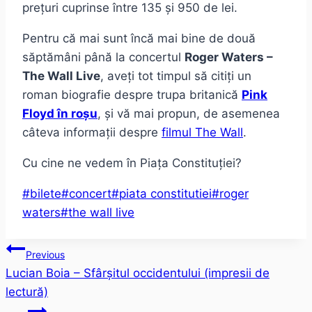
prețuri cuprinse între 135 și 950 de lei.
Pentru că mai sunt încă mai bine de două
săptămâni până la concertul
Roger Waters –
The Wall Live
, aveți tot timpul să citiți un
roman biografie despre trupa britanică
Pink
Floyd în roșu
, și vă mai propun, de asemenea
câteva informații despre
filmul The Wall
.
Cu cine ne vedem în Piața Constituției?
Post
#
bilete
#
concert
#
piata constitutiei
#
roger
Tags:
waters
#
the wall live
Post
Previous
Lucian Boia – Sfârșitul occidentului (impresii de
navigation
lectură)