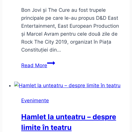
Bon Jovi și The Cure au fost trupele
principale pe care le-au propus D&D East
Entertainment, East European Production
și Marcel Avram pentru cele două zile de
Rock The City 2019, organizat în Piața
Constituției din…
Bon
Read More
Jovi
și
The
Cure
Evenimente
la
Rock
Hamlet la unteatru – despre
The
limite în teatru
City