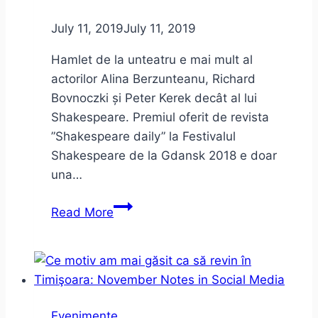
–
impresii
July 11, 2019
July 11, 2019
de
Hamlet de la unteatru e mai mult al
concert
actorilor Alina Berzunteanu, Richard
Bovnoczki și Peter Kerek decât al lui
Shakespeare. Premiul oferit de revista
”Shakespeare daily” la Festivalul
Shakespeare de la Gdansk 2018 e doar
una…
Hamlet
Read More
la
unteatru
–
despre
limite
Evenimente