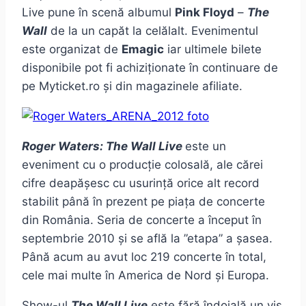
Live pune în scenă albumul
Pink Floyd
–
The
Wall
de la un capăt la celălalt. Evenimentul
este organizat de
Emagic
iar ultimele bilete
disponibile pot fi achiziționate în continuare de
pe Myticket.ro și din magazinele afiliate.
Roger Waters: The Wall Live
este un
eveniment cu o producție colosală, ale cărei
cifre deapășesc cu usurință orice alt record
stabilit până în prezent pe piața de concerte
din România. Seria de concerte a început în
septembrie 2010 și se află la ”etapa” a șasea.
Până acum au avut loc 219 concerte în total,
cele mai multe în America de Nord și Europa.
Show-ul
The Wall Live
este fără îndoială un vis