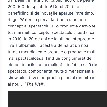
din Berlin, în fața unui public record de peste
200.000 de spectatori! După 20 de ani,
beneficiind și de inovațiile apărute între timp,
Roger Waters a plecat la drum cu un nou
concept al spectacolului, o producție dezvolte
tot mai mult conceptul spectacolului astfel ca,
in 2010, la 20 de ani de la ultima interpretare
live a albumului, acesta a demarat un nou
turneu mondial care propune o producție mult
mai spectaculoasă, fiind un conglomerat de
elemente artistice nemaiîntâlnite într-o sală de
spectacol, componenta multi-dimensională a
show-ului devenind practic punctul definitoriu
al noului “
The Wall
”.