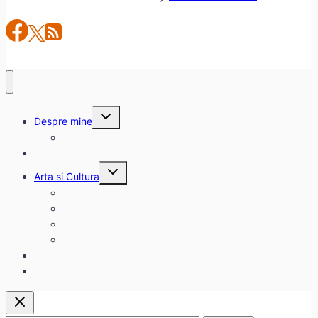
Toggle
Despre mine
child
menu
citadinul.ro
Interviuri
Toggle
Arta si Cultura
child
menu
Carte
Evenimente
Film
Muzica
Eclectice
Contact