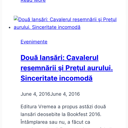
motiv
am
mai
găsit
ca
Evenimente
să
revin
Două lansări: Cavalerul
în
resemnării şi Preţul aurului.
Timişoara:
November
Sinceritate incomodă
Notes
in
June 4, 2016
June 4, 2016
Social
Media
Editura Vremea a propus astăzi două
lansări deosebite la Bookfest 2016.
Întâmplarea sau nu, a făcut ca