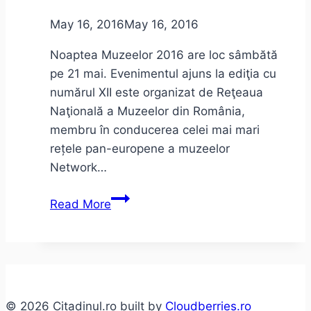
iunie
May 16, 2016
May 16, 2016
2016
–
Noaptea Muzeelor 2016 are loc sâmbătă
program
pe 21 mai. Evenimentul ajuns la ediţia cu
numărul XII este organizat de Reţeaua
Naţională a Muzeelor din România,
membru în conducerea celei mai mari
rețele pan-europene a muzeelor
Network…
Noaptea
Read More
Muzeelor
2016
© 2026 Citadinul.ro built by
Cloudberries.ro