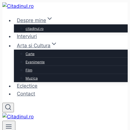
Skip
to
Despre mine
content
citadinul.ro
Interviuri
Arta si Cultura
Carte
Evenimente
Film
Muzica
Eclectice
Contact