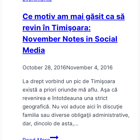
în
teatru
Ce motiv am mai găsit ca să
revin în Timişoara:
November Notes in Social
Media
October 28, 2016
November 4, 2016
La drept vorbind un pic de Timişoara
există a priori oriunde mă aflu. Aşa că
revenirea e întotdeauna una strict
geografică. Nu voi aduce aici în discuţie
familia sau diverse obligaţii administrative,
dar, dincolo de asta,…
Ce
Read More