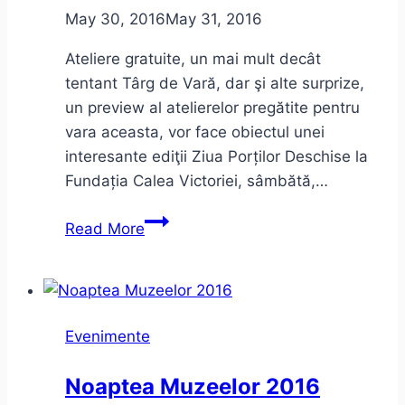
May 30, 2016
May 31, 2016
Ateliere gratuite, un mai mult decât
tentant Târg de Vară, dar şi alte surprize,
un preview al atelierelor pregătite pentru
vara aceasta, vor face obiectul unei
interesante ediţii Ziua Porților Deschise la
Fundația Calea Victoriei, sâmbătă,…
Ziua
Read More
Porților
Deschise
–
Fundația
Evenimente
Calea
Victoriei
Noaptea Muzeelor 2016
–