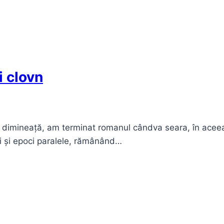
i clovn
 dimineață, am terminat romanul cândva seara, în aceeași
uri și epoci paralele, rămânând…