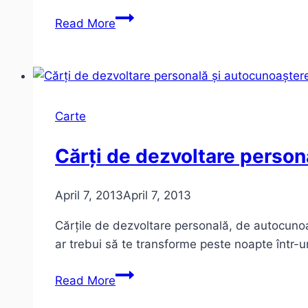
Palatul
Read More
viselor
de
Ismail
Kadare
Carte
Cărți de dezvoltare persona
April 7, 2013
April 7, 2013
Cărțile de dezvoltare personală, de autocunoaș
ar trebui să te transforme peste noapte într
Cărți
Read More
de