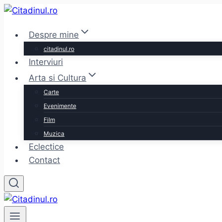
Skip
to
Despre mine
content
citadinul.ro
Interviuri
Arta si Cultura
Carte
Evenimente
Film
Muzica
Eclectice
Contact