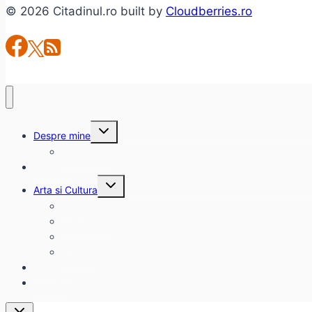
© 2026 Citadinul.ro built by
Cloudberries.ro
Toggle
Despre mine
child
menu
citadinul.ro
Interviuri
Toggle
Arta si Cultura
child
menu
Carte
Evenimente
Film
Muzica
Eclectice
Contact