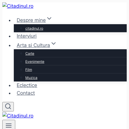
Skip
to
Despre mine
content
citadinul.ro
Interviuri
Arta si Cultura
Carte
Evenimente
Film
Muzica
Eclectice
Contact