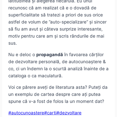
latitudinea și alegerea fiecăruia. Eu unul
recunosc că am realizat că e o dovadă de
superficialitate să tratezi a priori de sus orice
astfel de volum de ”auto-specializare” și sincer
să fiu am avut și câteva surprize interesante,
motiv pentru care am și scris rândurile de mai
sus.
Nu e deloc o
propagandă
în favoarea cărților
de dezvoltare personală, de autocunoaștere &
co, ci un îndemn la o scurtă analiză înainte de a
cataloga o ca maculatură.
Voi ce părere aveți de literatura asta? Puteți da
un exemplu de cartea despre care ați putea
spune că v-a fost de folos la un moment dat?
Post
#
autocunoastere
#
carti
#
dezvoltare