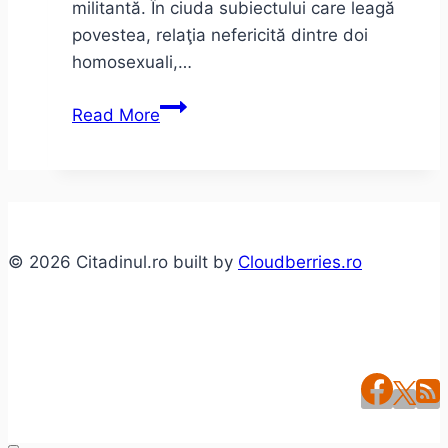
militantă. În ciuda subiectului care leagă
povestea, relaţia nefericită dintre doi
homosexuali,…
Adrian
Read More
Schiop
–
Soldaţii.
Poveste
din
© 2026 Citadinul.ro built by
Cloudberries.ro
Ferentari