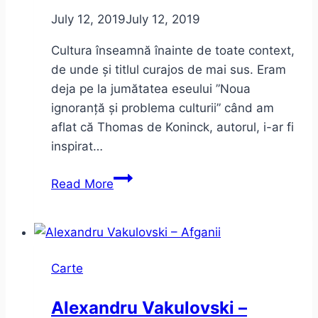
July 12, 2019
July 12, 2019
Cultura înseamnă înainte de toate context,
de unde și titlul curajos de mai sus. Eram
deja pe la jumătatea eseului ”Noua
ignoranță și problema culturii” când am
aflat că Thomas de Koninck, autorul, i-ar fi
inspirat…
Micul
Read More
Prinț,
Noua
ignoranță
și
Carte
problema
culturii
Alexandru Vakulovski –