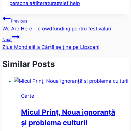
Tags:
personala
#
literatura
#
slef help
Post
Previous
We Are Here – crowdfunding pentru festivaluri
navigation
Next
Ziua Mondială a Cărții se ține pe Lipscani
Similar Posts
Carte
Micul Prinț, Noua ignoranță
și problema culturii