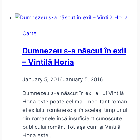
o
babă
comunistă
de
Carte
Dan
Lungu
Dumnezeu s-a născut în exil
–
– Vintilă Horia
câteva
aprecieri
anarhice
January 5, 2016
January 5, 2016
(sau
Dumnezeu s-a născut în exil al lui Vintilă
anarhiste)
Horia este poate cel mai important roman
el exilului românesc şi în acelaşi timp unul
din romanele încă insuficient cunoscute
publicului român. Tot aşa cum şi Vintilă
Horia este…