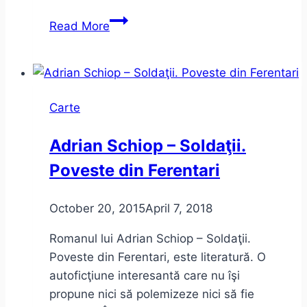
Dumnezeu
Read More
s-
a
născut
în
Carte
exil
–
Adrian Schiop – Soldaţii.
Vintilă
Poveste din Ferentari
Horia
October 20, 2015
April 7, 2018
Romanul lui Adrian Schiop – Soldaţii.
Poveste din Ferentari, este literatură. O
autoficţiune interesantă care nu îşi
propune nici să polemizeze nici să fie