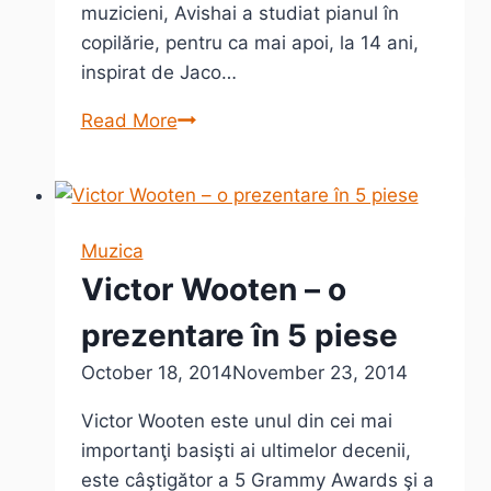
muzicieni, Avishai a studiat pianul în
copilărie, pentru ca mai apoi, la 14 ani,
inspirat de Jaco…
Avishai
Read More
Cohen
portret
în
6
Muzica
piese
Victor Wooten – o
prezentare în 5 piese
October 18, 2014
November 23, 2014
Victor Wooten este unul din cei mai
importanţi basişti ai ultimelor decenii,
este câştigător a 5 Grammy Awards şi a