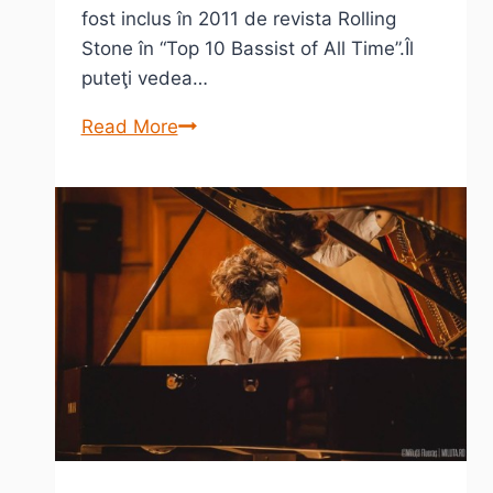
fost inclus în 2011 de revista Rolling
Stone în “Top 10 Bassist of All Time”.Îl
puteţi vedea…
Victor
Read More
Wooten
–
o
prezentare
în
5
piese