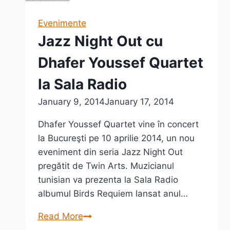
visează
muzică
Evenimente
Jazz Night Out cu
Dhafer Youssef Quartet
la Sala Radio
January 9, 2014
January 17, 2014
Dhafer Youssef Quartet vine în concert
la Bucureşti pe 10 aprilie 2014, un nou
eveniment din seria Jazz Night Out
pregătit de Twin Arts. Muzicianul
tunisian va prezenta la Sala Radio
albumul Birds Requiem lansat anul…
Jazz
Read More
Night