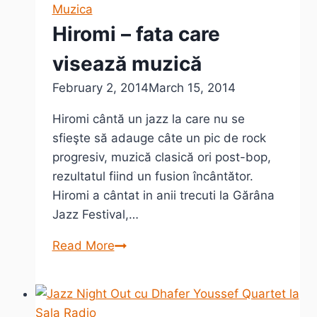
cu
Muzica
ochii
Hiromi – fata care
închişi
visează muzică
February 2, 2014
March 15, 2014
Hiromi cântă un jazz la care nu se
sfieşte să adauge câte un pic de rock
progresiv, muzică clasică ori post-bop,
rezultatul fiind un fusion încântător.
Hiromi a cântat in anii trecuti la Gărâna
Jazz Festival,…
Hiromi
Read More
–
fata
care