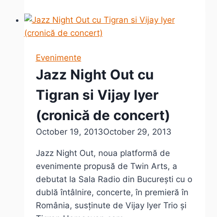
Out
cu
Dhafer
Youssef
Evenimente
Quartet
Jazz Night Out cu
la
Sala
Tigran si Vijay Iyer
Radio
(cronică de concert)
October 19, 2013
October 29, 2013
Jazz Night Out, noua platformă de
evenimente propusă de Twin Arts, a
debutat la Sala Radio din București cu o
dublă întâlnire, concerte, în premieră în
România, susținute de Vijay Iyer Trio și