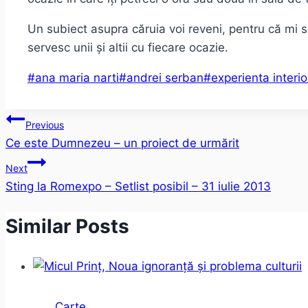
Un subiect asupra căruia voi reveni, pentru că mi se
servesc unii și altii cu fiecare ocazie.
Post
#
ana maria narti
#
andrei serban
#
experienta interi
Tags:
Post
Previous
Ce este Dumnezeu – un proiect de urmărit
navigation
Next
Sting la Romexpo – Setlist posibil – 31 iulie 2013
Similar Posts
Carte