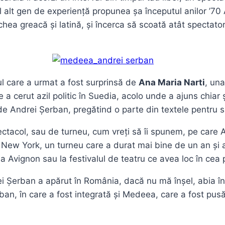
 totul alt gen de experiență propunea șa începutul anilor 
hea greacă și latină, și încerca să scoată atât spectator
ul care a urmat a fost surprinsă de
Ana Maria Narti
, una
 cerut azil politic în Suedia, acolo unde a ajuns chiar ș
i de Andrei Șerban, pregătind o parte din textele pentru 
ectacol, sau de turneu, cum vreți să îi spunem, pe care A
n New York, un turneu care a durat mai bine de un an și a
la Avignon sau la festivalul de teatru ce avea loc în cea
ei Șerban a apărut în România, dacă nu mă înșel, abia în
rban, în care a fost integrată și Medeea, care a fost pus