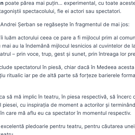
an
poate părea mai puțin… experimental, cu toate acestea 
agoniștii spectacolului, fie ei actori sau spectatori.
e Andrei Șerban se regăsește în fragmentul de mai jos:
 luăm actorului ceea ce pare a fi mijlocul prim al comunic
 mai au la îndemână mijlocul lesnicios al cuvintelor de la
rul – prin voce, trup, gest și sunet, prin întreaga lor pre
lude spectatorul în piesă, chiar dacă în Medeea acesta 
u ritualic iar pe de altă parte să forțeze barierele forma
 să mă implic în teatru, în piesa respectivă, să încerc o
piesei, cu inspirația de moment a actorilor și terminând,
t în care mă aflu eu ca spectator în momentul respectiv.
excelentă pledoarie pentru teatru, pentru căutarea unei 
teatru.