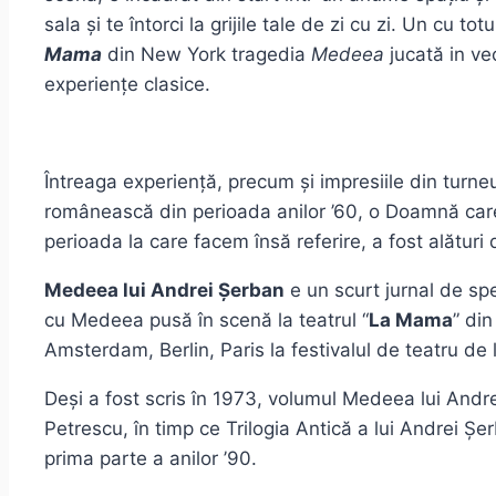
sala și te întorci la grijile tale de zi cu zi. Un cu
Mama
din New York tragedia
Medeea
jucată in vec
experiențe clasice.
Întreaga experiență, precum și impresiile din turne
românească din perioada anilor ’60, o Doamnă care a
perioada la care facem însă referire, a fost alătur
Medeea lui Andrei Șerban
e un scurt jurnal de sp
cu Medeea pusă în scenă la teatrul “
La Mama
” di
Amsterdam, Berlin, Paris la festivalul de teatru de 
Deși a fost scris în 1973, volumul Medeea lui Andr
Petrescu, în timp ce Trilogia Antică a lui Andrei Șe
prima parte a anilor ’90.