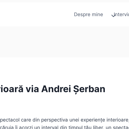
Despre mine
Intervi
rioară via Andrei Șerban
ectacol care din perspectiva unei experiențe interioare,
ăruia îi acorzi un interval din timpul tău liber, un specta