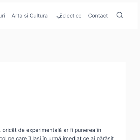
uri
Arta si Cultura
Eclectice
Contact
 oricât de experimentală ar fi punerea în
col pe care îl lași în urmă imediat ce ai părăsit