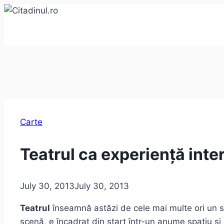
Skip
to
content
Carte
Teatrul ca experiență inte
July 30, 2013
July 30, 2013
Teatrul
înseamnă astăzi de cele mai multe ori un sp
scenă, e încadrat din start într-un anume spațiu și c