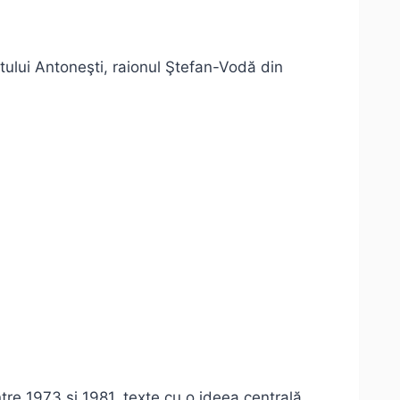
satului Antoneşti, raionul Ştefan-Vodă din
tre 1973 şi 1981, texte cu o ideea centrală