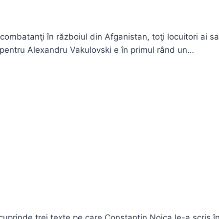
i combatanţi în războiul din Afganistan, toţi locuitori ai 
entru Alexandru Vakulovski e în primul rând un…
prinde trei texte pe care Constantin Noica le-a scris în