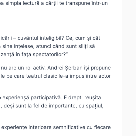
simpla lectură a cărții te transpune într-un
ării – cuvântul inteligibil? Ce, cum și cât
 sine înțelese, atunci când sunt siliți să
zență în fața spectatorilor?”
nu are un rol activ. Andrei Șerban își propune
le pe care teatrul clasic le-a impus între actor
 experienșă participativă. E drept, reușita
 deși sunt la fel de importante, cu spațiul,
experiențe interioare semnificative cu fiecare