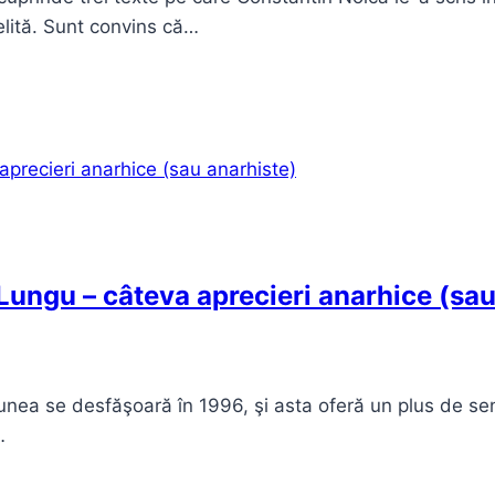
elită. Sunt convins că…
ungu – câteva aprecieri anarhice (sau
nea se desfăşoară în 1996, şi asta oferă un plus de sen
…