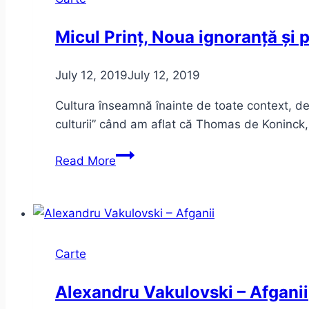
Micul Prinț, Noua ignoranță și 
July 12, 2019
July 12, 2019
Cultura înseamnă înainte de toate context, de
culturii” când am aflat că Thomas de Koninck, a
Micul
Read More
Prinț,
Noua
ignoranță
și
problema
Carte
culturii
Alexandru Vakulovski – Afganii