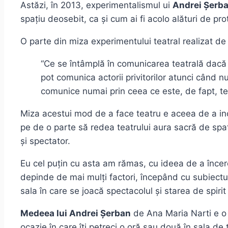
Astăzi, în 2013, experimentalismul ui
Andrei Șerb
spațiu deosebit, ca și cum ai fi acolo alături de prot
O parte din miza experimentului teatral realizat d
“Ce se întâmplă în comunicarea teatrală dacă îi
pot comunica actorii privitorilor atunci când nu
comunice numai prin ceea ce este, de fapt, teat
Miza acestui mod de a face teatru e aceea de a inc
pe de o parte să redea teatrului aura sacră de spați
și spectator.
Eu cel puțin cu asta am rămas, cu ideea de a încerca
depinde de mai mulți factori, începând cu subiectul 
sala în care se joacă spectacolul și starea de spiri
Medeea lui Andrei Șerban
de Ana Maria Narti e o 
ocazie în care îți petreci o oră sau două în sala de 