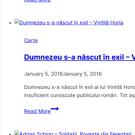
o
babă
comunistă
de
Dan
Carte
Lungu
–
Dumnezeu s-a născut în exil – V
câteva
aprecieri
January 5, 2016
January 5, 2016
anarhice
(sau
Dumnezeu s-a născut în exil al lui Vintilă Hor
anarhiste)
insuficient cunoscute publicului român. Tot aş
Dumnezeu
Read More
s-
a
născut