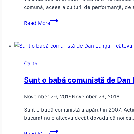
comună, aceea a culturii de performanţă, de 
Despre
Read More
lăutărism
Carte
Sunt o babă comunistă de Dan L
November 29, 2016
November 29, 2016
Sunt o babă comunistă a apărut în 2007. Acţiu
bucurat nu e altceva decât dovada că noi ca
Sunt
Read More