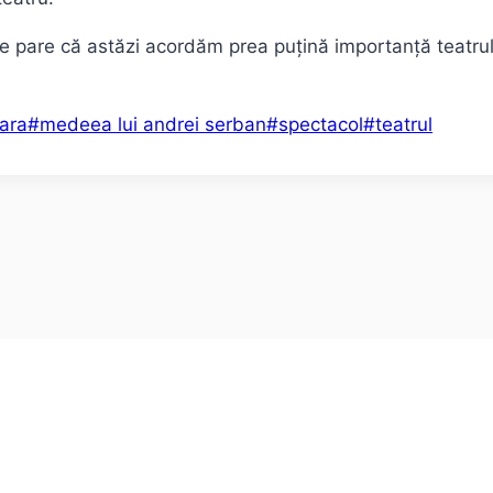
 pare că astăzi acordăm prea puțină importanță teatrului,
oara
#
medeea lui andrei serban
#
spectacol
#
teatrul