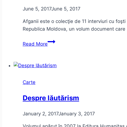
June 5, 2017
June 5, 2017
Afganii este o colecţie de 11 interviuri cu foşt
Republica Moldova, un volum document care p
Alexandru
Read More
Vakulovski
–
Afganii
Carte
Despre lăutărism
January 2, 2017
January 3, 2017
Volumul apărut în 2007 la Editura Humanitas cu