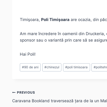
Timişoara,
Poli Timişoara
are ocazia, din păc
Am mare încredere în oamenii din Druckeria, ce
sponsor sau o variantă prin care să se asigure 
Hai Poli!
Post
#
90 de ani
#
chinezul
#
poli timisoara
#
politeh
Tags:
Post
PREVIOUS
Caravana Bookland traversează țara de la un Mall 
navigation