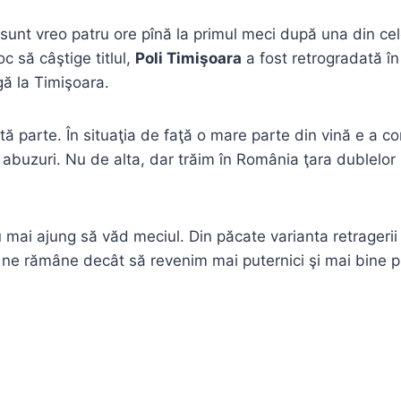
 sunt vreo patru ore pînă la primul meci după una din cel
oc să câştige titlul,
Poli Timişoara
a fost retrogradată în
gă la Timişoara.
ă parte. În situaţia de faţă o mare parte din vină e a cond
e abuzuri. Nu de alta, dar trăim în România ţara dublelor
 mai ajung să văd meciul. Din păcate varianta retragerii 
e rămâne decât să revenim mai puternici şi mai bine pre