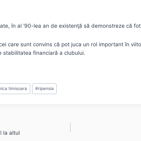
ate, în al ’90-lea an de existenţă să demonstreze că fo
i care sunt convins că pot juca un rol important în viitor
stabilitatea financiară a clubului.
nica timisoara
#
ripensia
la altul