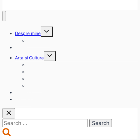
Toggle
Despre mine
child
menu
citadinul.ro
Interviuri
Toggle
Arta si Cultura
child
menu
Carte
Evenimente
Film
Muzica
Eclectice
Contact
Search
for: