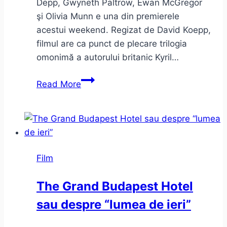
Depp, Gwyneth Paltrow, Ewan McGregor
şi Olivia Munn e una din premierele
acestui weekend. Regizat de David Koepp,
filmul are ca punct de plecare trilogia
omonimă a autorului britanic Kyril…
Johnny
Read More
Depp
–
Mortdecai,
şi
criticii
Film
de
film
The Grand Budapest Hotel
sau despre “lumea de ieri”