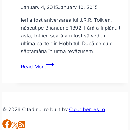
ieri”
January 4, 2015
January 10, 2015
Ieri a fost aniversarea lui J.R.R. Tolkien,
născut pe 3 ianuarie 1892. Fără a fi plănuit
asta, tot ieri seară am fost să vedem
ultima parte din Hobbitul. După ce cu o
săptămână în urmă revăzusem…
Hobbitul
Read More
–
final
de
trilogie
© 2026 Citadinul.ro built by
Cloudberries.ro