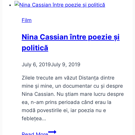
Film
Nina Cassian între poezie și
politică
July 6, 2019
July 9, 2019
Zilele trecute am văzut Distanța dintre
mine și mine, un documentar cu și despre
Nina Cassian. Nu știam mare lucru despre
ea, n-am prins perioada când erau la
modă povestirile ei, iar poezia nu e
feblețea…
Nina
Read More