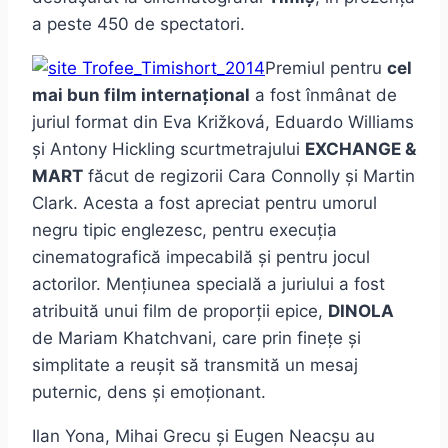
a peste 450 de spectatori.
Premiul pentru
cel
mai bun film internațional
a fost înmânat de
juriul format din Eva Križková, Eduardo Williams
și Antony Hickling scurtmetrajului
EXCHANGE &
MART
făcut de regizorii Cara Connolly și Martin
Clark. Acesta a fost apreciat pentru umorul
negru tipic englezesc, pentru execuția
cinematografică impecabilă și pentru jocul
actorilor. Mențiunea specială a juriului a fost
atribuită unui film de proporții epice,
DINOLA
de Mariam Khatchvani, care prin finețe și
simplitate a reușit să transmită un mesaj
puternic, dens și emoționant.
Ilan Yona, Mihai Grecu și Eugen Neacșu au