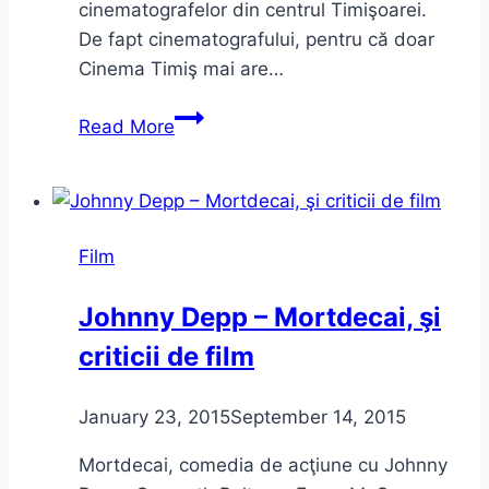
cinematografelor din centrul Timişoarei.
De fapt cinematografului, pentru că doar
Cinema Timiş mai are…
Pietonale
Read More
avem,
ar
merge
şi-
Film
un
cinema,
Johnny Depp – Mortdecai, şi
ce
criticii de film
ziceţi?
January 23, 2015
September 14, 2015
Mortdecai, comedia de acţiune cu Johnny