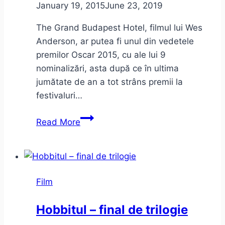
January 19, 2015
June 23, 2019
The Grand Budapest Hotel, filmul lui Wes
Anderson, ar putea fi unul din vedetele
premilor Oscar 2015, cu ale lui 9
nominalizări, asta după ce în ultima
jumătate de an a tot strâns premii la
festivaluri…
The
Read More
Grand
Budapest
Hotel
sau
Film
despre
“lumea
Hobbitul – final de trilogie
de