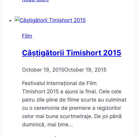
Cassian
între
poezie
și
Film
politică
Câștigătorii Timishort 2015
October 19, 2015
October 19, 2015
Festivalul Internațional de Film
Timishort 2015 a ajuns la final. Cele cele
patru zile pline de filme scurte au culminat
cu o ceremonie de premiere a regizorilor
celor mai bune scurtmetraje. De joi până
duminică, mai bine…