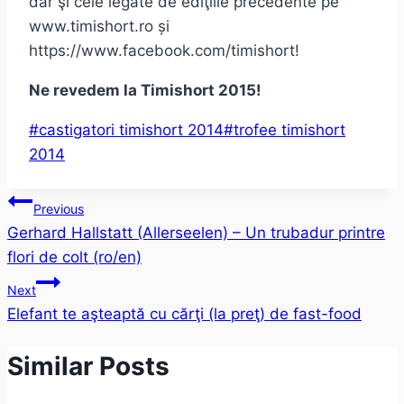
dar şi cele legate de ediţiile precedente pe
www.timishort.ro și
https://www.facebook.com/timishort!
Ne revedem la Timishort 2015!
Post
#
castigatori timishort 2014
#
trofee timishort
Tags:
2014
Post
Previous
Gerhard Hallstatt (Allerseelen) – Un trubadur printre
navigation
flori de colt (ro/en)
Next
Elefant te aşteaptă cu cărţi (la preţ) de fast-food
Similar Posts