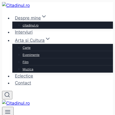
Skip
to
Despre mine
content
citadinul.ro
Interviuri
Arta si Cultura
Carte
Evenimente
Film
Muzica
Eclectice
Contact