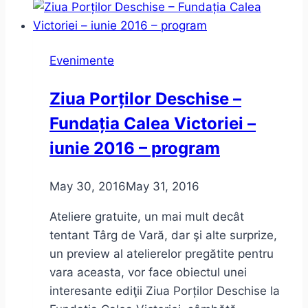
resemnării
şi
Preţul
Evenimente
aurului.
Sinceritate
Ziua Porților Deschise –
incomodă
Fundația Calea Victoriei –
iunie 2016 – program
May 30, 2016
May 31, 2016
Ateliere gratuite, un mai mult decât
tentant Târg de Vară, dar şi alte surprize,
un preview al atelierelor pregătite pentru
vara aceasta, vor face obiectul unei
interesante ediţii Ziua Porților Deschise la