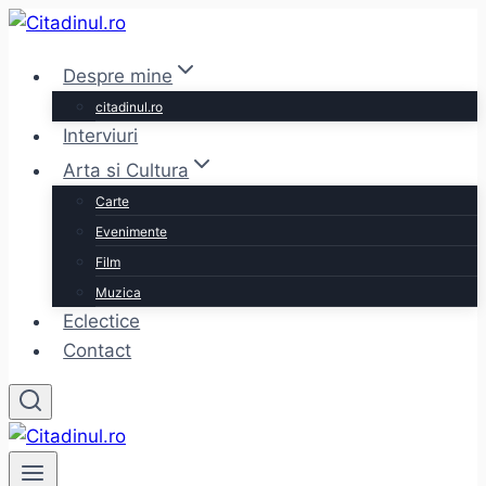
Skip
to
Despre mine
content
citadinul.ro
Interviuri
Arta si Cultura
Carte
Evenimente
Film
Muzica
Eclectice
Contact