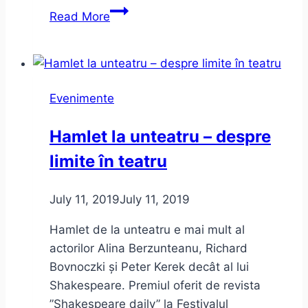
Bon
Read More
Jovi
și
The
Cure
Evenimente
la
Rock
Hamlet la unteatru – despre
The
limite în teatru
City
–
impresii
July 11, 2019
July 11, 2019
de
Hamlet de la unteatru e mai mult al
concert
actorilor Alina Berzunteanu, Richard
Bovnoczki și Peter Kerek decât al lui
Shakespeare. Premiul oferit de revista
”Shakespeare daily” la Festivalul