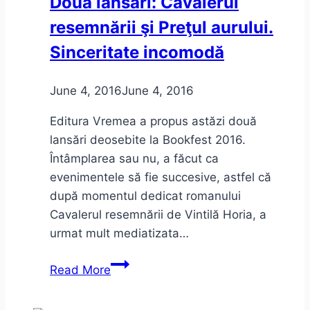
Două lansări: Cavalerul
în
resemnării şi Preţul aurului.
Timişoara:
November
Sinceritate incomodă
Notes
in
June 4, 2016
June 4, 2016
Social
Media
Editura Vremea a propus astăzi două
lansări deosebite la Bookfest 2016.
Întâmplarea sau nu, a făcut ca
evenimentele să fie succesive, astfel că
după momentul dedicat romanului
Cavalerul resemnării de Vintilă Horia, a
urmat mult mediatizata…
Două
Read More
lansări:
Cavalerul