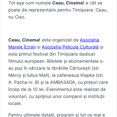
Tot aşa cum numele
Ceau, Cinema!
e cât se
poate de reprezentativ pentru Timişoara. Ceau,
nu Ciao.
Ceau, Cinema!
este organizat de
Asociația
Marele Ecran
și
Asociația Pelicula Culturală
și
este primul festival din Timișoara dedicat
filmului european. Biletele şi abonamentele s-
au pus în vânzare la librăriile Cărtureşti (str.
Mercy și Iulius Mall), la cafeneaua Klapka (str.
A. Pacha nr. 8) și la AMBASADA, cu preţuri care
încep de la 10 lei. Evenimentul este realizat de
voluntari, cu sprijinul unor companii și instituții
locale.
Pentru ultimele detalii, program şi tot ce mai e