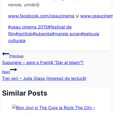
nevoie, urmăriţi
www.facebook.com/ceaucinema
şi
www.ceaucinem
Post
#
ceau cinema 2015
#
festival de
Tags:
film
#
gottlob
#
lubenita
#
marele ecran
#
pelicula
culturala
Post
Previous
Supunere – spre o Franţă “Dar al Islam”?
navigation
Next
Trei veri – Julia Glass (impresii de lectură)
Similar Posts