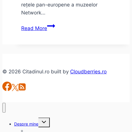
rețele pan-europene a muzeelor
Network…
Noaptea
Read More
Muzeelor
2016
© 2026 Citadinul.ro built by
Cloudberries.ro
Toggle
Despre mine
child
menu
citadinul.ro