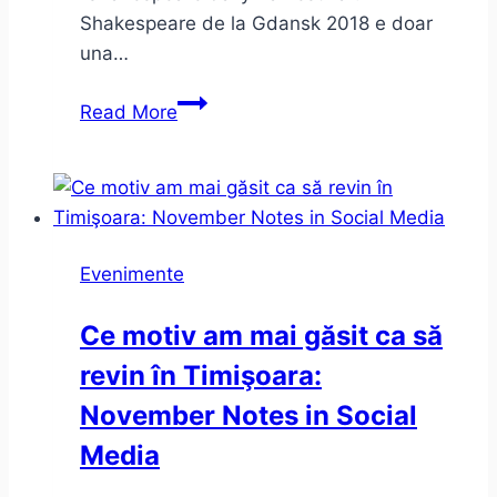
Shakespeare de la Gdansk 2018 e doar
una…
Hamlet
Read More
la
unteatru
–
despre
limite
Evenimente
în
teatru
Ce motiv am mai găsit ca să
revin în Timişoara:
November Notes in Social
Media