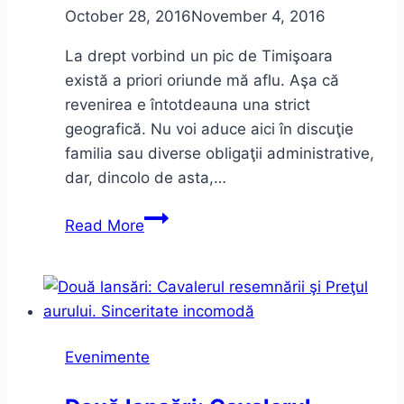
October 28, 2016
November 4, 2016
La drept vorbind un pic de Timişoara
există a priori oriunde mă aflu. Aşa că
revenirea e întotdeauna una strict
geografică. Nu voi aduce aici în discuţie
familia sau diverse obligaţii administrative,
dar, dincolo de asta,…
Ce
Read More
motiv
am
mai
găsit
ca
Evenimente
să
revin