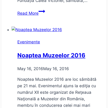
Fundația Calea Victoriei, sâmbătă,…
Ziua
Read More
Porților
Deschise
–
Fundația
Evenimente
Calea
Victoriei
Noaptea Muzeelor 2016
–
iunie
May 16, 2016
May 16, 2016
2016
–
Noaptea Muzeelor 2016 are loc sâmbătă
program
pe 21 mai. Evenimentul ajuns la ediţia cu
numărul XII este organizat de Reţeaua
Naţională a Muzeelor din România,
membru în conducerea celei mai mari