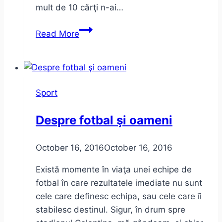
mult de 10 cărţi n-ai…
Când
Read More
jurnaliştii
şi
jandarmii
sunt
Sport
mai
huligani
Despre fotbal şi oameni
decât
ultraşii
October 16, 2016
October 16, 2016
Există momente în viaţa unei echipe de
fotbal în care rezultatele imediate nu sunt
cele care definesc echipa, sau cele care îi
stabilesc destinul. Sigur, în drum spre