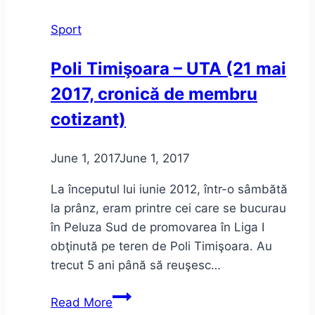
nu
Sport
mai
merg!
Poli Timişoara – UTA (21 mai
2017, cronică de membru
cotizant)
June 1, 2017
June 1, 2017
La începutul lui iunie 2012, într-o sâmbătă
la prânz, eram printre cei care se bucurau
în Peluza Sud de promovarea în Liga I
obţinută pe teren de Poli Timişoara. Au
trecut 5 ani până să reuşesc…
Poli
Read More
Timişoara