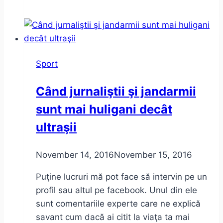
–
UTA
(21
mai
Sport
2017,
cronică
Când jurnaliştii şi jandarmii
de
sunt mai huligani decât
membru
cotizant)
ultraşii
November 14, 2016
November 15, 2016
Puţine lucruri mă pot face să intervin pe un
profil sau altul pe facebook. Unul din ele
sunt comentariile experte care ne explică
savant cum dacă ai citit la viaţa ta mai