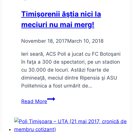
campanie
Timişorenii ăştia nici la
Druckeria
meciuri nu mai merg!
360
November 18, 2017
March 10, 2018
Ieri seară, ACS Poli a jucat cu FC Botoşani
în faţa a 300 de spectatori, pe un stadion
cu 30.000 de locuri. Astăzi foarte de
dimineaţă, meciul dintre Ripensia şi ASU
Politehnica a fost urmărit de…
Timişorenii
Read More
ăştia
nici
la
meciuri