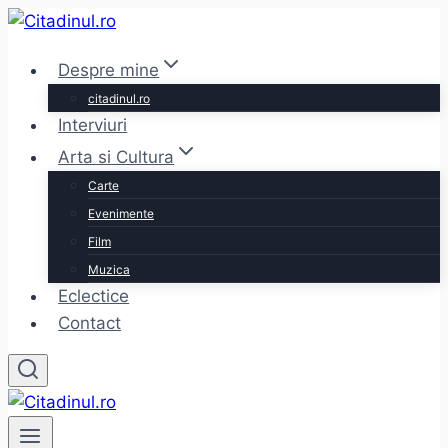
Skip
to
Despre mine
content
citadinul.ro
Interviuri
Arta si Cultura
Carte
Evenimente
Film
Muzica
Eclectice
Contact