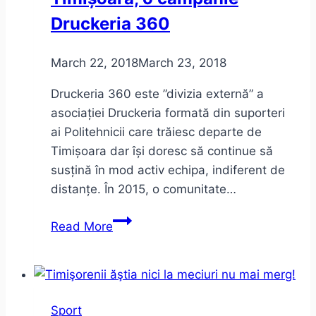
Druckeria 360
March 22, 2018
March 23, 2018
Druckeria 360 este ”divizia externă” a
asociației Druckeria formată din suporteri
ai Politehnicii care trăiesc departe de
Timișoara dar își doresc să continue să
susțină în mod activ echipa, indiferent de
distanțe. În 2015, o comunitate…
#povesteanoastra
Read More
–
povestea
Politehnicii
Timișoara,
Sport
o