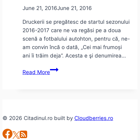
June 21, 2016
June 21, 2016
Druckerii se pregătesc de startul sezonului
2016-2017 care ne va regăsi pe a doua
scenă a fotbalului autohton, pentru că, ne-
am convin încă o dată, „Cei mai frumoși
ani îi trăim deja”. Acesta e şi denumirea…
VIDEO
Read More
–
Cei
mai
frumoși
ani
© 2026 Citadinul.ro built by
Cloudberries.ro
|
Adunarea
Generală