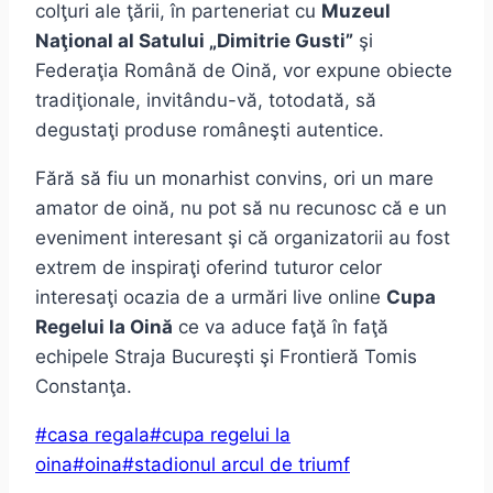
colţuri ale ţării, în parteneriat cu
Muzeul
Naţional al Satului „Dimitrie Gusti”
şi
Federaţia Română de Oină, vor expune obiecte
tradiţionale, invitându-vă, totodată, să
degustaţi produse româneşti autentice.
Fără să fiu un monarhist convins, ori un mare
amator de oină, nu pot să nu recunosc că e un
eveniment interesant şi că organizatorii au fost
extrem de inspiraţi oferind tuturor celor
interesaţi ocazia de a urmări live online
Cupa
Regelui la Oină
ce va aduce faţă în faţă
echipele Straja Bucureşti şi Frontieră Tomis
Constanţa.
Post
#
casa regala
#
cupa regelui la
Tags:
oina
#
oina
#
stadionul arcul de triumf