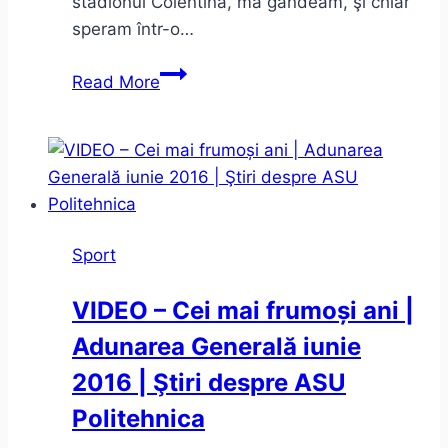
stadionul Colentina, mă gândeam, şi chiar
speram într-o…
Despre
Read More
fotbal
şi
oameni
Sport
VIDEO – Cei mai frumoși ani |
Adunarea Generală iunie
2016 | Ştiri despre ASU
Politehnica