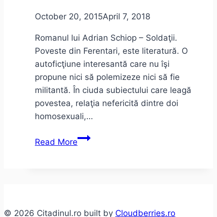
October 20, 2015
April 7, 2018
Romanul lui Adrian Schiop – Soldaţii.
Poveste din Ferentari, este literatură. O
autoficţiune interesantă care nu îşi
propune nici să polemizeze nici să fie
militantă. În ciuda subiectului care leagă
povestea, relaţia nefericită dintre doi
homosexuali,…
Adrian
Read More
Schiop
–
Soldaţii.
Poveste
din
© 2026 Citadinul.ro built by
Cloudberries.ro
Ferentari