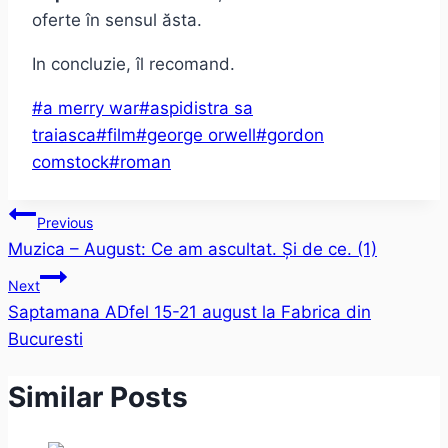
oferte în sensul ăsta.
In concluzie, îl recomand.
Post
#
a merry war
#
aspidistra sa
Tags:
traiasca
#
film
#
george orwell
#
gordon
comstock
#
roman
Post
Previous
Muzica – August: Ce am ascultat. Și de ce. (1)
navigation
Next
Saptamana ADfel 15-21 august la Fabrica din
Bucuresti
Similar Posts