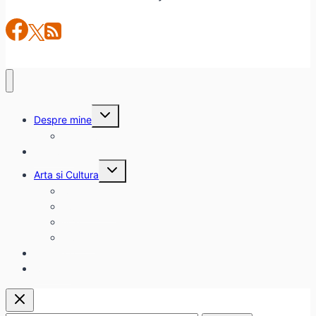
Toggle
Despre mine
child
menu
citadinul.ro
Interviuri
Toggle
Arta si Cultura
child
menu
Carte
Evenimente
Film
Muzica
Eclectice
Contact