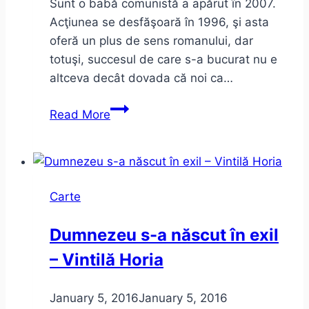
Sunt o babă comunistă a apărut în 2007.
Acţiunea se desfăşoară în 1996, şi asta
oferă un plus de sens romanului, dar
totuşi, succesul de care s-a bucurat nu e
altceva decât dovada că noi ca…
Sunt
Read More
o
babă
comunistă
de
Carte
Dan
Lungu
Dumnezeu s-a născut în exil
–
– Vintilă Horia
câteva
aprecieri
anarhice
January 5, 2016
January 5, 2016