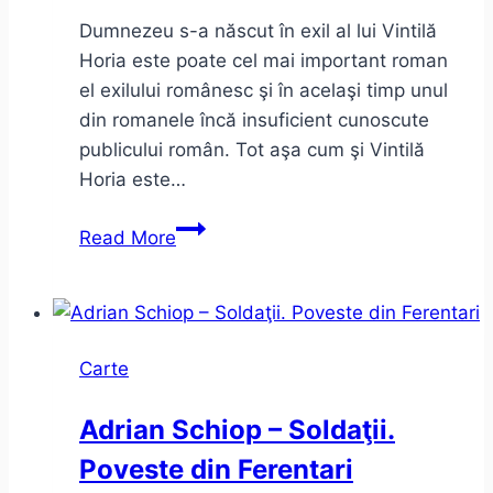
(sau
Dumnezeu s-a născut în exil al lui Vintilă
anarhiste)
Horia este poate cel mai important roman
el exilului românesc şi în acelaşi timp unul
din romanele încă insuficient cunoscute
publicului român. Tot aşa cum şi Vintilă
Horia este…
Dumnezeu
Read More
s-
a
născut
în
Carte
exil
–
Adrian Schiop – Soldaţii.
Vintilă
Poveste din Ferentari
Horia