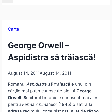
Carte
George Orwell –
Aspidistra să trăiască!
August 14, 2011
August 14, 2011
Romanul
Aspidistra să trăiască
e unul din
cărţile mai puţin cunoscute ale lui
George
Orwell. S
criitorul britanic e cunoscut mai ales
pentru
Ferma Animalelor
(1945) o satiră la
adresa regimului comunist rus, aliat de război