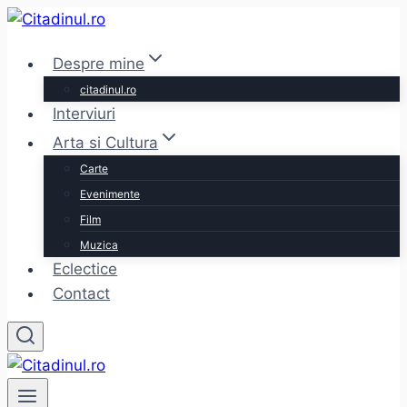
Skip
to
Despre mine
content
citadinul.ro
Interviuri
Arta si Cultura
Carte
Evenimente
Film
Muzica
Eclectice
Contact