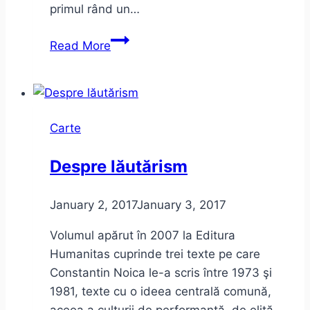
primul rând un…
Alexandru
Read More
Vakulovski
–
Afganii
Carte
Despre lăutărism
January 2, 2017
January 3, 2017
Volumul apărut în 2007 la Editura
Humanitas cuprinde trei texte pe care
Constantin Noica le-a scris între 1973 şi
1981, texte cu o ideea centrală comună,
aceea a culturii de performanţă, de elită.