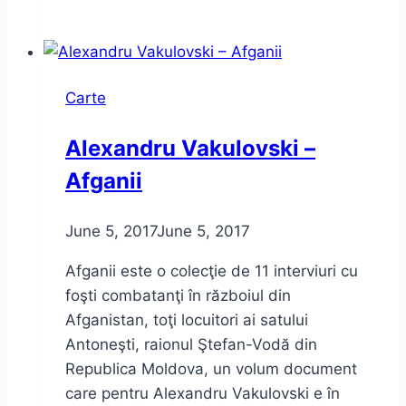
Prinț,
Noua
ignoranță
și
Carte
problema
culturii
Alexandru Vakulovski –
Afganii
June 5, 2017
June 5, 2017
Afganii este o colecţie de 11 interviuri cu
foşti combatanţi în războiul din
Afganistan, toţi locuitori ai satului
Antoneşti, raionul Ştefan-Vodă din
Republica Moldova, un volum document
care pentru Alexandru Vakulovski e în