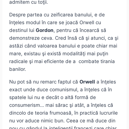
admitem cu toţii.
Despre partea cu zeificarea banului, e de
înţeles modul în care se joacă Orwell cu
destinul lui
Gordon
, pentru că încearcă să
demonstreze ceva. Cred însă că şi atunci, ca şi
astăzi când valoarea banului e poate chiar mai
mare, existau şi există modalităţi mai puţin
radicale şi mai eficiente de a combate tirania
banilor.
Nu pot să nu remarc faptul că
Orwell
a înţeles
exact unde duce comunismul, a înţeles că în
spatele lui nu e decât o altă formă de
consumerism… mai sărac şi atât, a înţeles că
dincolo de teoria frumoasă, în practică lucrurile
nu vor aduce nimic bun. Ceea ce mă duce din
nou cu gândul la
inteligenţii
francezi care chiar