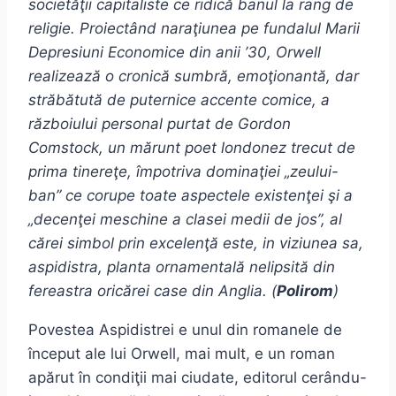
societăţii capitaliste ce ridică banul la rang de
religie. Proiectând naraţiunea pe fundalul Marii
Depresiuni Economice din anii ’30, Orwell
realizează o cronică sumbră, emoţionantă, dar
străbătută de puternice accente comice, a
războiului personal purtat de Gordon
Comstock, un mărunt poet londonez trecut de
prima tinereţe, împotriva dominaţiei „zeului-
ban” ce corupe toate aspectele existenţei şi a
„decenţei meschine a clasei medii de jos”, al
cărei simbol prin excelenţă este, in viziunea sa,
aspidistra, planta ornamentală nelipsită din
fereastra oricărei case din Anglia. (
Polirom
)
Povestea Aspidistrei e unul din romanele de
început ale lui Orwell, mai mult, e un roman
apărut în condiţii mai ciudate, editorul cerându-