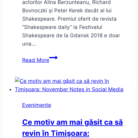
actorilor Alina Berzunteanu, Richard
Bovnoczki și Peter Kerek decât al lui
Shakespeare. Premiul oferit de revista
”Shakespeare daily” la Festivalul
Shakespeare de la Gdansk 2018 e doar
una…
Hamlet
Read More
la
unteatru
–
despre
limite
Evenimente
în
teatru
Ce motiv am mai găsit ca să
revin în Timişoara: