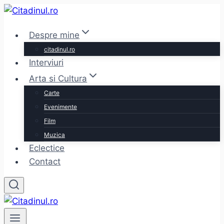
Skip
to
Despre mine
content
citadinul.ro
Interviuri
Arta si Cultura
Carte
Evenimente
Film
Muzica
Eclectice
Contact