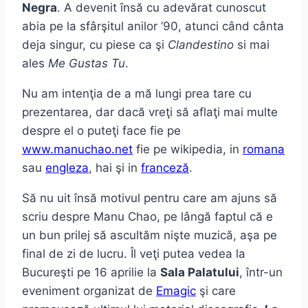
Negra
. A devenit însă cu adevărat cunoscut
abia pe la sfârşitul anilor ’90, atunci când cânta
deja singur, cu piese ca şi
Clandestino
si mai
ales
Me Gustas Tu
.
Nu am intenţia de a mă lungi prea tare cu
prezentarea, dar dacă vreţi să aflaţi mai multe
despre el o puteţi face fie pe
www.manuchao.net
fie pe wikipedia, in
romana
sau
engleza
, hai şi in
franceză
.
Să nu uit însă motivul pentru care am ajuns să
scriu despre Manu Chao, pe lângă faptul că e
un bun prilej să ascultăm nişte muzică, aşa pe
final de zi de lucru. Îl veţi putea vedea la
Bucureşti pe 16 aprilie la
Sala Palatului
, într-un
eveniment organizat de
Emagic
şi care