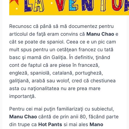
Recunosc că până să mă documentez pentru
articolul de faţă eram convins că
Manu Chao
e
cât se poate de spaniol. Ceea ce e un pic cam
mult spus pentru un cetăţean francez cu tată
basc şi mamă din Galiţia. În definitiv, ţinând
cont de faptul că are piese în franceză,
engleză, spaniolă, catalană, portugheză,
galiţiană, arabă sau wolof, cred că chestiunea
asta cu naţionalitatea nu are prea mare
importanţă.
Pentru cei mai puţin familiarizaţi cu subiectul,
Manu Chao
cântă de prin anii 80, făcând parte
din trupe ca
Hot Pants
si mai ales
Mano