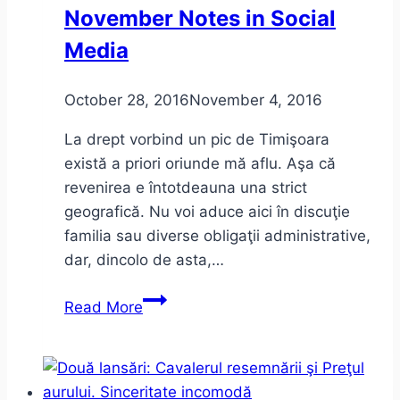
November Notes in Social
Media
October 28, 2016
November 4, 2016
La drept vorbind un pic de Timişoara
există a priori oriunde mă aflu. Aşa că
revenirea e întotdeauna una strict
geografică. Nu voi aduce aici în discuţie
familia sau diverse obligaţii administrative,
dar, dincolo de asta,…
Ce
Read More
motiv
am
mai
găsit