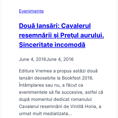
ca
Evenimente
să
revin
Două lansări: Cavalerul
în
resemnării şi Preţul aurului.
Timişoara:
November
Sinceritate incomodă
Notes
in
June 4, 2016
June 4, 2016
Social
Media
Editura Vremea a propus astăzi două
lansări deosebite la Bookfest 2016.
Întâmplarea sau nu, a făcut ca
evenimentele să fie succesive, astfel că
după momentul dedicat romanului
Cavalerul resemnării de Vintilă Horia, a
urmat mult mediatizata…