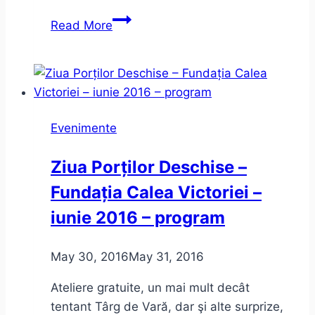
Două
Read More
lansări:
Cavalerul
resemnării
şi
Preţul
Evenimente
aurului.
Sinceritate
Ziua Porților Deschise –
incomodă
Fundația Calea Victoriei –
iunie 2016 – program
May 30, 2016
May 31, 2016
Ateliere gratuite, un mai mult decât
tentant Târg de Vară, dar şi alte surprize,