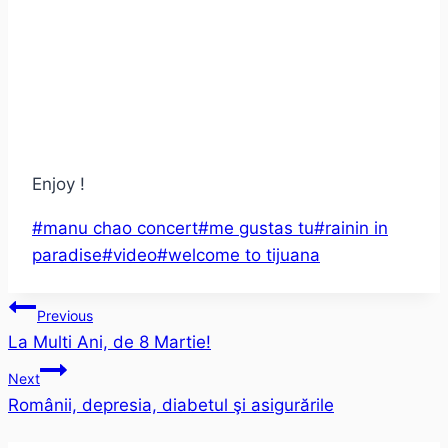
Enjoy !
Post
#
manu chao concert
#
me gustas tu
#
rainin in
Tags:
paradise
#
video
#
welcome to tijuana
Post
Previous
La Multi Ani, de 8 Martie!
navigation
Next
Românii, depresia, diabetul şi asigurările