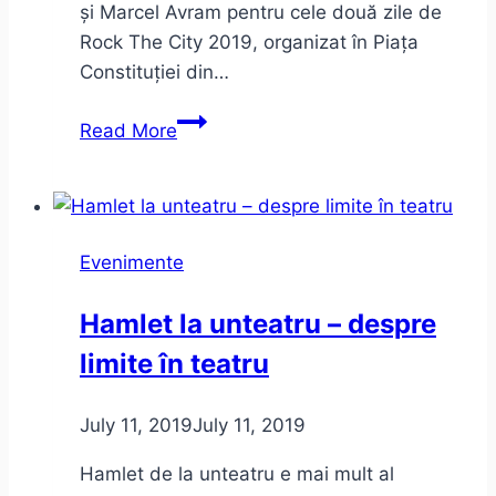
și Marcel Avram pentru cele două zile de
Rock The City 2019, organizat în Piața
Constituției din…
Bon
Read More
Jovi
și
The
Cure
Evenimente
la
Rock
Hamlet la unteatru – despre
The
limite în teatru
City
–
impresii
July 11, 2019
July 11, 2019
de
Hamlet de la unteatru e mai mult al
concert