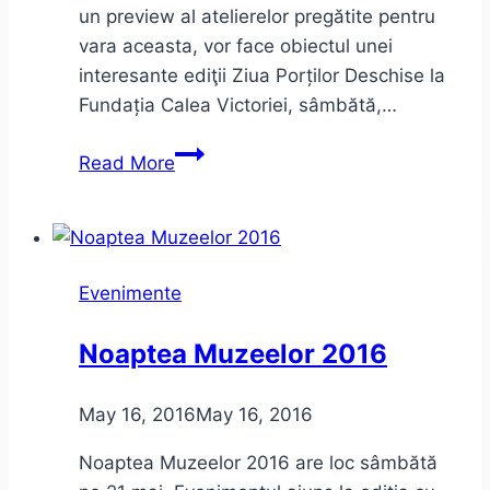
un preview al atelierelor pregătite pentru
vara aceasta, vor face obiectul unei
interesante ediţii Ziua Porților Deschise la
Fundația Calea Victoriei, sâmbătă,…
Ziua
Read More
Porților
Deschise
–
Fundația
Evenimente
Calea
Victoriei
Noaptea Muzeelor 2016
–
iunie
May 16, 2016
May 16, 2016
2016
–
Noaptea Muzeelor 2016 are loc sâmbătă
program