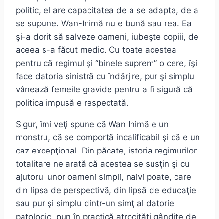
politic, el are capacitatea de a se adapta, de a
se supune. Wan-Inimă nu e bună sau rea. Ea
şi-a dorit să salveze oameni, iubeşte copiii, de
aceea s-a făcut medic. Cu toate acestea
pentru că regimul şi “binele suprem” o cere, îşi
face datoria sinistră cu îndârjire, pur şi simplu
vânează femeile gravide pentru a fi sigură că
politica impusă e respectată.
Sigur, îmi veţi spune că Wan Inimă e un
monstru, că se comportă incalificabil şi că e un
caz excepţional. Din păcate, istoria regimurilor
totalitare ne arată că acestea se susţin şi cu
ajutorul unor oameni simpli, naivi poate, care
din lipsa de perspectivă, din lipsă de educaţie
sau pur şi simplu dintr-un simţ al datoriei
patologic, pun în practică atrocităţi gândite de