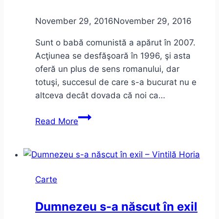
November 29, 2016
November 29, 2016
Sunt o babă comunistă a apărut în 2007.
Acţiunea se desfăşoară în 1996, şi asta
oferă un plus de sens romanului, dar
totuşi, succesul de care s-a bucurat nu e
altceva decât dovada că noi ca…
Sunt
Read More
o
babă
comunistă
de
Carte
Dan
Lungu
Dumnezeu s-a născut în exil
–