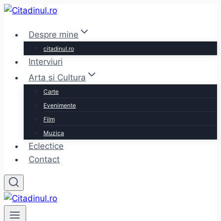
Skip
to
Despre mine
content
citadinul.ro
Interviuri
Arta si Cultura
Carte
Evenimente
Film
Muzica
Eclectice
Contact