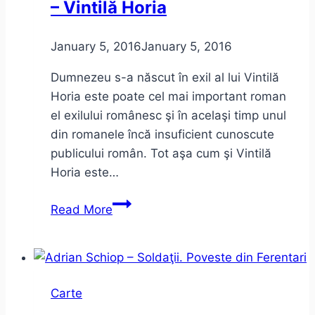
– Vintilă Horia
câteva
aprecieri
anarhice
January 5, 2016
January 5, 2016
(sau
Dumnezeu s-a născut în exil al lui Vintilă
anarhiste)
Horia este poate cel mai important roman
el exilului românesc şi în acelaşi timp unul
din romanele încă insuficient cunoscute
publicului român. Tot aşa cum şi Vintilă
Horia este…
Dumnezeu
Read More
s-
a
născut
în
Carte
exil