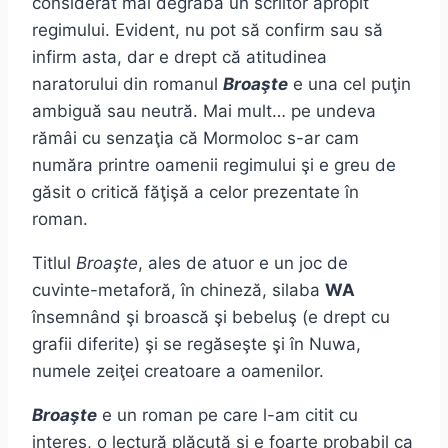
considerat mai degrabă un scriitor apropit
regimului. Evident, nu pot să confirm sau să
infirm asta, dar e drept că atitudinea
naratorului din romanul
Broaşte
e una cel puţin
ambiguă sau neutră. Mai mult… pe undeva
rămâi cu senzaţia că Mormoloc s-ar cam
număra printre oamenii regimului şi e greu de
găsit o critică făţişă a celor prezentate în
roman.
Titlul
Broaşte
, ales de atuor e un joc de
cuvinte-metaforă, în chineză, silaba
WA
însemnând şi broască şi bebeluş (e drept cu
grafii diferite) şi se regăseşte şi în Nuwa,
numele zeiţei creatoare a oamenilor.
Broaşte
e un roman pe care l-am citit cu
interes, o lectură plăcută şi e foarte probabil ca