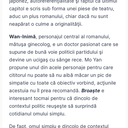
japonez, autoreferenţialitate şi faptul că ultimul
capitol e scris sub forma unei piese de teatru,
aduc un plus romanului, chiar dacă nu sunt
neapărat o culme a originalităţii.
Wan-Inimă
, personajul central al romanului,
mătuşa ginecolog, e un doctor pasionat care se
supune de bună voie politicii partidului şi
devine un ucigaş cu sânge rece. Mo Yan
propune unul din acele personaje pentru care
cititorul nu poate să nu aibă măcar un pic de
simpatie cu toate că obiectiv vorbind, acţiunile
acestuia nu îl prea recomandă.
Broaşte
e
interesant tocmai pentru că dincolo de
contextul politic reuşeşte să surprindă
cotidianul omului simplu.
De fapt, omul simplu e dincolo de contextul