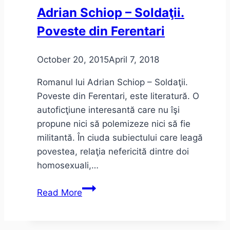
–
Adrian Schiop – Soldaţii.
Vintilă
Poveste din Ferentari
Horia
October 20, 2015
April 7, 2018
Romanul lui Adrian Schiop – Soldaţii.
Poveste din Ferentari, este literatură. O
autoficţiune interesantă care nu îşi
propune nici să polemizeze nici să fie
militantă. În ciuda subiectului care leagă
povestea, relaţia nefericită dintre doi
homosexuali,…
Adrian
Read More
Schiop
–
Soldaţii.