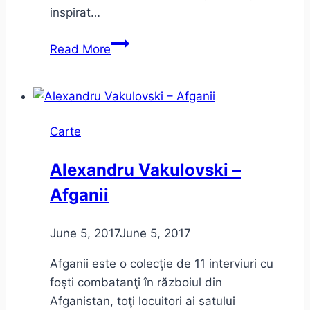
inspirat…
Micul
Read More
Prinț,
Noua
ignoranță
și
Carte
problema
culturii
Alexandru Vakulovski –
Afganii
June 5, 2017
June 5, 2017
Afganii este o colecţie de 11 interviuri cu
foşti combatanţi în războiul din
Afganistan, toţi locuitori ai satului