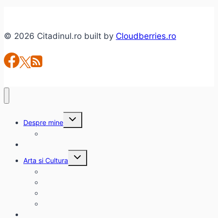
Poveste
din
© 2026 Citadinul.ro built by
Cloudberries.ro
Ferentari
Toggle
Despre mine
child
menu
citadinul.ro
Interviuri
Toggle
Arta si Cultura
child
menu
Carte
Evenimente
Film
Muzica
Eclectice