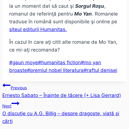
la un moment dat să caut şi
Sorgul Roşu
,
romanul de referinţă pentru
Mo Yan
. Romanele
traduse în română sunt disponibile şi online pe
siteul editurii Humanitas.
În cazul în care aţi citit alte romane de Mo Yan,
ce mi-aţi recomanda?
Post
#
gaun moye
#
humanitas fiction
#
mo yan
Tags:
broaste
#
premiul nobel literatura
#
raftul denisei
Post
Previous
Ernesto Sabato – Înainte de tăcere (+ Lisa Gerrard)
navigation
Next
O discuţie cu A.G. Billig – despre dragoste, viaţă şi
cărţi