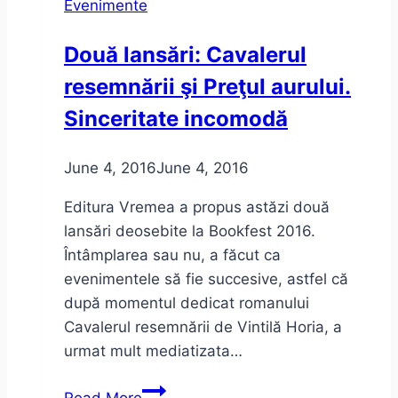
Evenimente
să
revin
Două lansări: Cavalerul
în
resemnării şi Preţul aurului.
Timişoara:
November
Sinceritate incomodă
Notes
in
June 4, 2016
June 4, 2016
Social
Media
Editura Vremea a propus astăzi două
lansări deosebite la Bookfest 2016.
Întâmplarea sau nu, a făcut ca
evenimentele să fie succesive, astfel că
după momentul dedicat romanului
Cavalerul resemnării de Vintilă Horia, a
urmat mult mediatizata…
Două
Read More