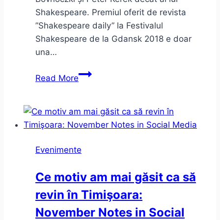
Shakespeare. Premiul oferit de revista
”Shakespeare daily” la Festivalul
Shakespeare de la Gdansk 2018 e doar
una…
Hamlet
Read More
la
unteatru
–
despre
limite
Evenimente
în
teatru
Ce motiv am mai găsit ca să
revin în Timişoara:
November Notes in Social