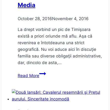
Media
October 28, 2016
November 4, 2016
La drept vorbind un pic de Timişoara
există a priori oriunde mă aflu. Aşa că
revenirea e întotdeauna una strict
geografică. Nu voi aduce aici în discuţie
familia sau diverse obligaţii administrative,
dar, dincolo de asta,…
Ce
Read More
motiv
am
mai
găsit
ca