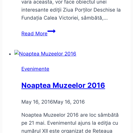
vara aceasta, vor face obiectul unei
interesante ediţii Ziua Porților Deschise la
Fundația Calea Victoriei, sâmbătă,…
Ziua
Read More
Porților
Deschise
–
Fundația
Evenimente
Calea
Victoriei
Noaptea Muzeelor 2016
–
iunie
May 16, 2016
May 16, 2016
2016
–
Noaptea Muzeelor 2016 are loc sâmbătă
program
pe 21 mai. Evenimentul ajuns la ediţia cu
numărul XII este organizat de Reţeaua