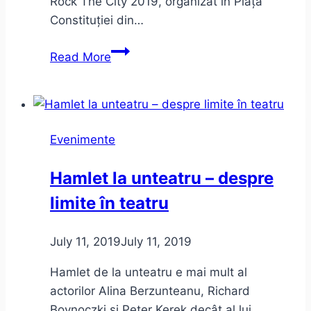
Rock The City 2019, organizat în Piața
Constituției din…
Bon
Read More
Jovi
și
The
Cure
Evenimente
la
Rock
Hamlet la unteatru – despre
The
limite în teatru
City
–
impresii
July 11, 2019
July 11, 2019
de
Hamlet de la unteatru e mai mult al
concert
actorilor Alina Berzunteanu, Richard
Bovnoczki și Peter Kerek decât al lui