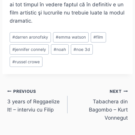
ai tot timpul în vedere faptul că în definitiv e un
film artistic şi lucrurile nu trebuie luate la modul
dramatic.
Post
#
darren aronofsky
#
emma watson
#
film
Tags:
#
jennifer connely
#
noah
#
noe 3d
#
russel crowe
Post
PREVIOUS
NEXT
3 years of Reggaelize
Tabachera din
navigation
It! – interviu cu Filip
Bagombo – Kurt
Vonnegut