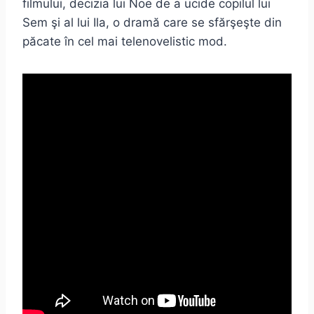
filmului, decizia lui Noe de a ucide copilul lui
Sem şi al lui Ila, o dramă care se sfărşeşte din
păcate în cel mai telenovelistic mod.