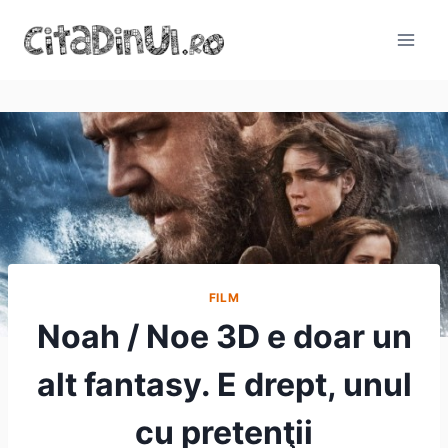
Skip
to
content
FILM
Noah / Noe 3D e doar un
alt fantasy. E drept, unul
cu pretenţii