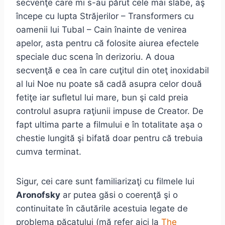
secvenţe care mi s-au părut cele mai slabe, aş
începe cu lupta Străjerilor – Transformers cu
oamenii lui Tubal – Cain înainte de venirea
apelor, asta pentru că folosite aiurea efectele
speciale duc scena în derizoriu. A doua
secvenţă e cea în care cuţitul din oteţ inoxidabil
al lui Noe nu poate să cadă asupra celor două
fetiţe iar sufletul lui mare, bun şi cald preia
controlul asupra raţiunii impuse de Creator. De
fapt ultima parte a filmului e în totalitate aşa o
chestie lungită şi bifată doar pentru că trebuia
cumva terminat.
Sigur, cei care sunt familiarizaţi cu filmele lui
Aronofsky
ar putea găsi o coerenţă şi o
continuitate în căutările acestuia legate de
problema păcatului (mă refer aici la
The