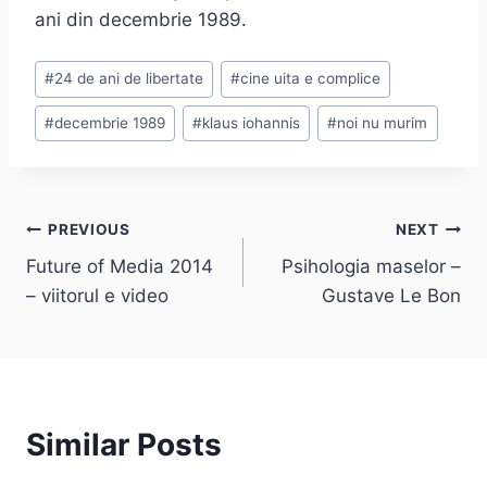
ani din decembrie 1989.
Post
#
24 de ani de libertate
#
cine uita e complice
Tags:
#
decembrie 1989
#
klaus iohannis
#
noi nu murim
Post
PREVIOUS
NEXT
Future of Media 2014
Psihologia maselor –
navigation
– viitorul e video
Gustave Le Bon
Similar Posts