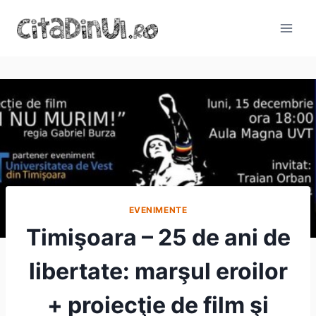
Skip
to
content
EVENIMENTE
Timişoara – 25 de ani de
libertate: marşul eroilor
+ proiecţie de film şi