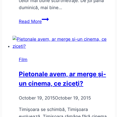
celor mai bune scurtmetraje. De joi până
duminică, mai bine…
Câștigătorii
Read More
Timishort
2015
Film
Pietonale avem, ar merge şi-
un cinema, ce ziceţi?
October 19, 2015
October 19, 2015
Timişoara se schimbă, Timişoara
evoluează, Timişoara rămâne fără cinema.