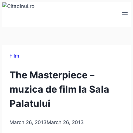
Skip
to
content
Film
The Masterpiece –
muzica de film la Sala
Palatului
March 26, 2013
March 26, 2013