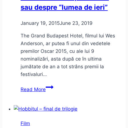
sau despre “lumea de ieri”
January 19, 2015
June 23, 2019
The Grand Budapest Hotel, filmul lui Wes
Anderson, ar putea fi unul din vedetele
premilor Oscar 2015, cu ale lui 9
nominalizări, asta după ce în ultima
jumătate de an a tot strâns premii la
festivaluri…
The
Read More
Grand
Budapest
Hotel
sau
Film
despre