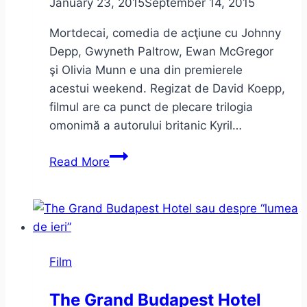
January 23, 2015
September 14, 2015
Mortdecai, comedia de acţiune cu Johnny
Depp, Gwyneth Paltrow, Ewan McGregor
şi Olivia Munn e una din premierele
acestui weekend. Regizat de David Koepp,
filmul are ca punct de plecare trilogia
omonimă a autorului britanic Kyril…
Johnny
Read More
Depp
–
Mortdecai,
şi
criticii
Film
de
film
The Grand Budapest Hotel