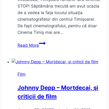
STOP! Săptămâna trecută am avut ocazia
de a vedea la faţa locului situaţia
cinematografelor din centrul Timişoarei.
De fapt cinematografului, pentru că doar
Cinema Timiş mai are…
Pietonale
Read More
avem,
ar
merge
şi-
Film
un
cinema,
Johnny Depp – Mortdecai, şi
ce
criticii de film
ziceţi?