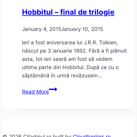
“lumea
Hobbitul – final de trilogie
de
ieri”
January 4, 2015
January 10, 2015
Ieri a fost aniversarea lui J.R.R. Tolkien,
născut pe 3 ianuarie 1892. Fără a fi plănuit
asta, tot ieri seară am fost să vedem
ultima parte din Hobbitul. După ce cu o
săptămână în urmă revăzusem…
Hobbitul
Read More
–
final
de
trilogie
© 2026 Citadinul.ro built by
Cloudberries.ro