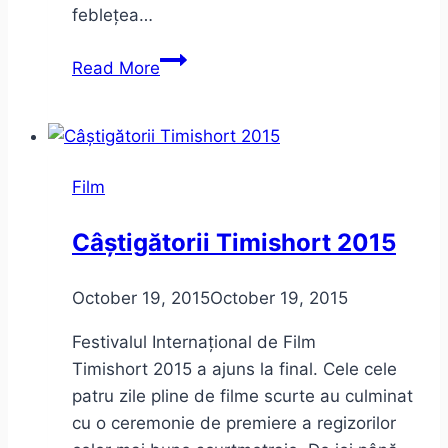
feblețea…
Nina
Read More
Cassian
între
poezie
și
Film
politică
Câștigătorii Timishort 2015
October 19, 2015
October 19, 2015
Festivalul Internațional de Film
Timishort 2015 a ajuns la final. Cele cele
patru zile pline de filme scurte au culminat
cu o ceremonie de premiere a regizorilor