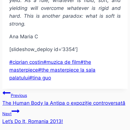
yield. As a rule, whatever is fluid, soft, and
yielding will overcome whatever is rigid and
hard. This is another paradox: what is soft is
strong.
Ana Maria C
[slideshow_deploy id=’3354′]
Post
#
ciprian costin
#
muzica de film
#
the
Tags:
masterpiece
#
the masterpiece la sala
palatului
#
tina guo
Post
Previous
The Human Body la Antipa o expoziție controversată
navigation
Next
Let’s Do It, Romania 2013!